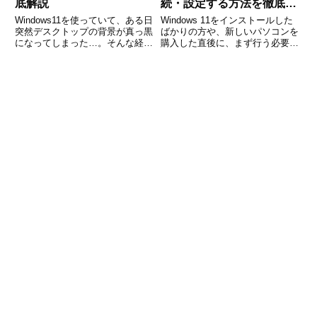
底解説
続・設定する方法を徹底解
説
Windows11を使っていて、ある日
Windows 11をインストールした
突然デスクトップの背景が真っ黒
ばかりの方や、新しいパソコンを
になってしまった…。そんな経験
購入した直後に、まず行う必要が
はありませんか？パソコンに不具
ある設定のひとつがWi-Fiへの接
合が起きたのでは？と不安になり
続です。最近のノートパソコンや
ますが、実はこの現象は特定の設
デスクトップパソコンは、ほとん
定や一時的な不具合が原因で起こ
どがWi-Fiに標準対応しています
ることが多いのです。こ
が、設定方法が