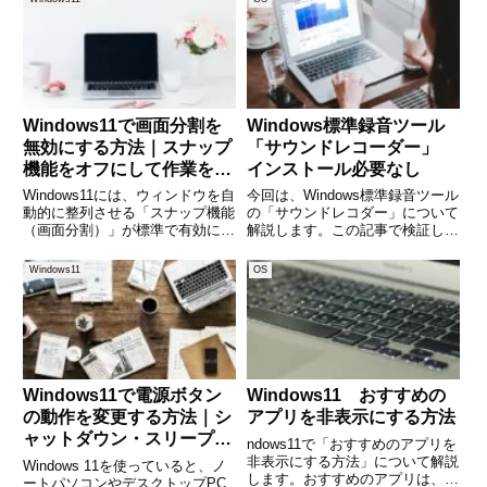
Windows11で画面分割を
Windows標準録音ツール
無効にする方法｜スナップ
「サウンドレコーダー」
機能をオフにして作業を快
インストール必要なし
適に
Windows11には、ウィンドウを自
今回は、Windows標準録音ツール
動的に整列させる「スナップ機能
の「サウンドレコダー」について
（画面分割）」が標準で有効にな
解説します。この記事で検証した
っています。便利な反面、「勝手
サウンドレコダーはWindows11の
に画面が分割されてストレス」
サウンドレコーダーです。サウン
Windows11
OS
「マウスを動かしただけで枠が表
ドレコダーは、Windowsに標準で
示されるのが煩わしい」と感じる
搭載されている、手軽に音声や音
方も少なくありません。こ
を録音でき
Windows11で電源ボタン
Windows11 おすすめの
の動作を変更する方法｜シ
アプリを非表示にする方法
ャットダウン・スリープ・
ndows11で「おすすめのアプリを
何もしないの切り替え手順
非表示にする方法」について解説
Windows 11を使っていると、ノ
します。おすすめのアプリは、ス
を解説
ートパソコンやデスクトップPC