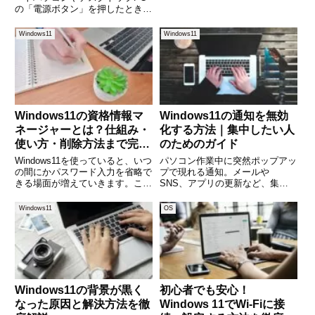
タートボタンをクリックした時に
の「電源ボタン」を押したとき
表示される下記の赤枠の部分で
に、シャットダウンするのか、そ
す。過去の履歴が表示されるの
れともスリープになるのかを自分
Windows11
Windows11
で、便利な場合もありますが、見
で設定したくなる場面があるかも
せたくない場合は、非表示を使
しれません。本記事では、
Windows 11で電源ボタ
Windows11の資格情報マ
Windows11の通知を無効
ネージャーとは？仕組み・
化する方法｜集中したい人
使い方・削除方法まで完全
のためのガイド
ガイド
Windows11を使っていると、いつ
パソコン作業中に突然ポップアッ
の間にかパスワード入力を省略で
プで現れる通知。メールや
きる場面が増えていきます。これ
SNS、アプリの更新など、集中
は「資格情報マネージャー」とい
を途切れさせる原因になっていま
う機能が働いているためです。し
せんか？Windows11では便利な通
Windows11
OS
かし、「どこに保存されているの
知機能が標準搭載されています
か」「削除しても大丈夫なのか」
が、仕事中やプレゼン中など、状
「セキュリティ的に安全
況によっては「一切の通知を止め
Windows11の背景が黒く
初心者でも安心！
なった原因と解決方法を徹
Windows 11でWi-Fiに接