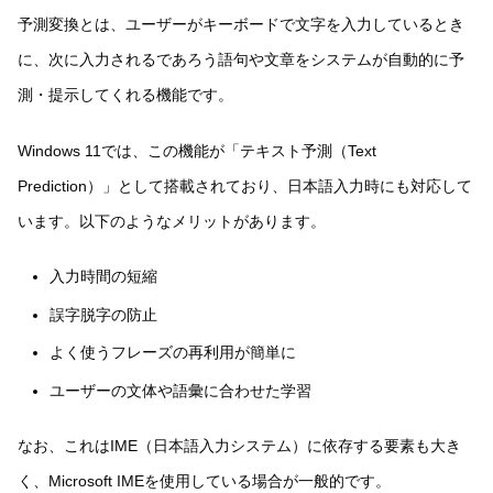
予測変換とは、ユーザーがキーボードで文字を入力しているとき
に、次に入力されるであろう語句や文章をシステムが自動的に予
測・提示してくれる機能です。
Windows 11では、この機能が「テキスト予測（Text
Prediction）」として搭載されており、日本語入力時にも対応して
います。以下のようなメリットがあります。
入力時間の短縮
誤字脱字の防止
よく使うフレーズの再利用が簡単に
ユーザーの文体や語彙に合わせた学習
なお、これはIME（日本語入力システム）に依存する要素も大き
く、Microsoft IMEを使用している場合が一般的です。