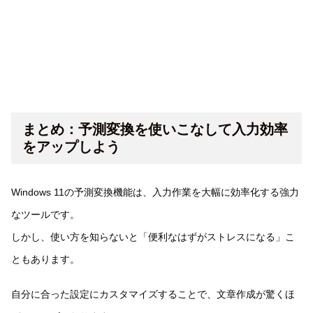
まとめ：予測変換を使いこなして入力効率
をアップしよう
Windows 11の予測変換機能は、入力作業を大幅に効率化する強力
なツールです。
しかし、使い方を知らないと「便利なはずがストレスになる」こ
ともあります。
自分に合った設定にカスタマイズすることで、文章作成が驚くほ