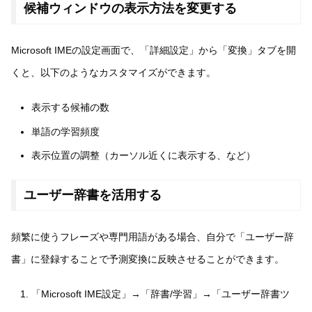
候補ウィンドウの表示方法を変更する
Microsoft IMEの設定画面で、「詳細設定」から「変換」タブを開
くと、以下のようなカスタマイズができます。
表示する候補の数
単語の学習頻度
表示位置の調整（カーソル近くに表示する、など）
ユーザー辞書を活用する
頻繁に使うフレーズや専門用語がある場合、自分で「ユーザー辞
書」に登録することで予測変換に反映させることができます。
「Microsoft IME設定」→「辞書/学習」→「ユーザー辞書ツ