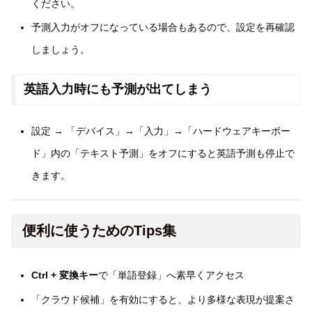
ください。
予測入力がオフになっている場合もあるので、設定を再確認
しましょう。
英語入力時にも予測が出てしまう
設定 → 「デバイス」→「入力」→「ハードウェアキーボー
ド」内の「テキスト予測」をオフにすると英語予測も停止で
きます。
便利に使うためのTips集
Ctrl + 変換キー
で「単語登録」へ素早くアクセス
「クラウド候補」を有効にすると、より多様な表現が提案さ