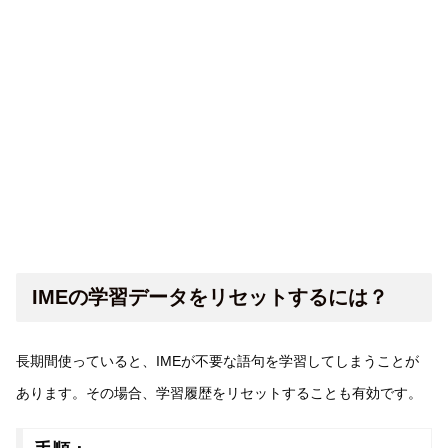
IMEの学習データをリセットするには？
長期間使っていると、IMEが不要な語句を学習してしまうことが
あります。その場合、学習履歴をリセットすることも有効です。