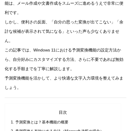
能は、メール作成や文書作成をスムーズに進めるうえで非常に便
利です。
しかし、便利さの反面、「自分の思った変換が出てこない」「余
計な候補が表示されて気になる」といった声も少なくありませ
ん。
この記事では、Windows 11における予測変換機能の設定方法か
ら、自分好みにカスタマイズする方法、さらに不要であれば無効
化する手順までを丁寧に解説します。
予測変換機能を活かして、より快適な文字入力環境を整えてみま
しょう。
目次
予測変換とは？基本機能の概要