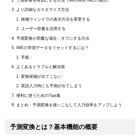
予測変換を有効にする方法（Microsoft IMEの場合）
より詳細なカスタマイズ方法
候補ウィンドウの表示方法を変更する
ユーザー辞書を活用する
予測変換が邪魔な場合：オフにする方法
IMEの学習データをリセットするには？
手順：
よくあるトラブルと解決策
変換候補が出てこない
英語入力時にも予測が出てしまう
便利に使うためのTips集
まとめ：予測変換を使いこなして入力効率をアップしよう
予測変換とは？基本機能の概要