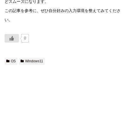
どスムーズになります。
この記事を参考に、ぜひ自分好みの入力環境を整えてみてくださ
い。
0
OS
Windows11