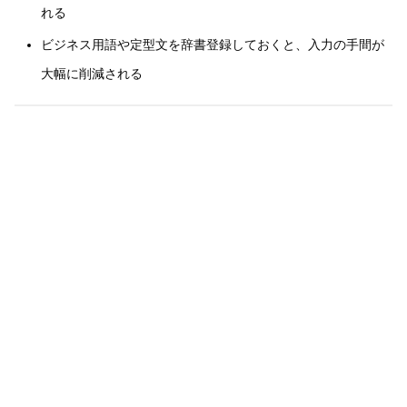
れる
ビジネス用語や定型文を辞書登録しておくと、入力の手間が
大幅に削減される