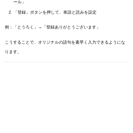
ール」
「登録」ボタンを押して、単語と読みを設定
例：「とうろく」→「登録ありがとうございます」
こうすることで、オリジナルの語句を素早く入力できるようにな
ります。