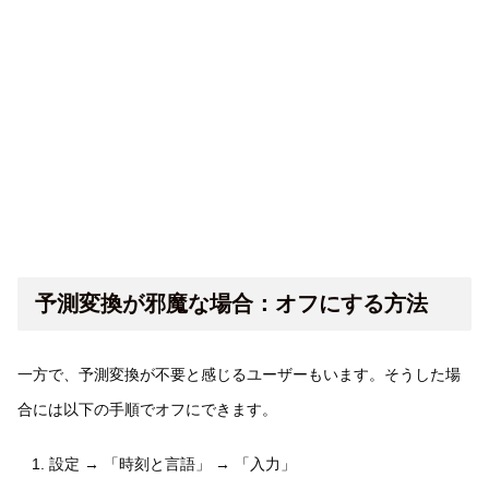
予測変換が邪魔な場合：オフにする方法
一方で、予測変換が不要と感じるユーザーもいます。そうした場
合には以下の手順でオフにできます。
設定 → 「時刻と言語」 → 「入力」