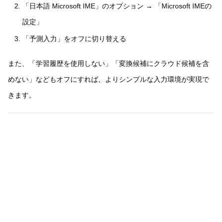
「日本語 Microsoft IME」のオプション → 「Microsoft IMEの
設定」
「予測入力」をオフに切り替える
また、「学習履歴を使用しない」「変換候補にクラウド候補を含
めない」などもオフにすれば、よりシンプルな入力環境が実現で
きます。