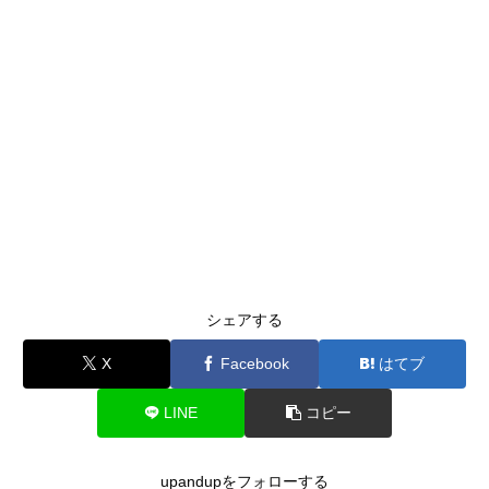
シェアする
X
Facebook
はてブ
LINE
コピー
upandupをフォローする