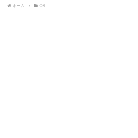
ホーム
OS