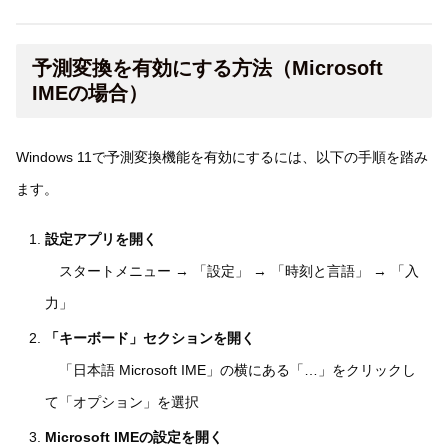
予測変換を有効にする方法（Microsoft
IMEの場合）
Windows 11で予測変換機能を有効にするには、以下の手順を踏み
ます。
設定アプリを開く
スタートメニュー → 「設定」 → 「時刻と言語」 → 「入
力」
「キーボード」セクションを開く
「日本語 Microsoft IME」の横にある「…」をクリックし
て「オプション」を選択
Microsoft IMEの設定を開く