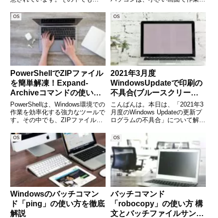
Start-Jobは、非同期ジョブを開
なり、作業がしずらくなります。
始し、バックグラウンドで処理を
そのような時大きいディスプレイ
OS
OS
実行するための便利なコマンドで
に表示できればと思うことがあり
す。本記事では、Start-Jobの基
ますよね。表示画面をノートパソ
本的な使
コンの画面だけでなく、別のディ
PowerShellでZIPファイル
2021年3月度
を簡単解凍！Expand-
WindowsUpdateで印刷の
Archiveコマンドの使い方
不具合(ブルースクリー
を徹底解説
ン、白抜き）
PowerShellは、Windows環境での
こんばんは。本日は、「2021年3
作業を効率化する強力なツールで
月度のWindows Updateの更新プ
す。その中でも、ZIPファイルの
ログラムの不具合」について解説
解凍に使える「Expand-
します。不具合がある更新プログ
Archive」コマンドは、ファイル
ラムは、「KB5000802」、
OS
OS
操作をスクリプトで自動化したい
「KB5000808」です。症状とし
方にとって非常に便利なコマンド
ては、下記の症状が発生していま
です。G
す。・
Windowsのバッチコマン
バッチコマンド
ド「ping」の使い方を徹底
「robocopy」の使い方 構
解説
文とバッチファイルサンプ