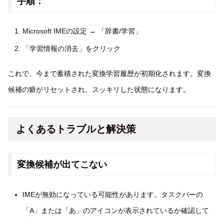
手順：
Microsoft IMEの設定 → 「辞書/学習」
「学習情報の消去」をクリック
これで、今まで蓄積された変換学習履歴が初期化されます。変換
候補の癖がリセットされ、スッキリした状態になります。
よくあるトラブルと解決策
変換候補が出てこない
IMEが無効になっている可能性があります。タスクバーの
「A」または「あ」のアイコンが表示されているか確認して