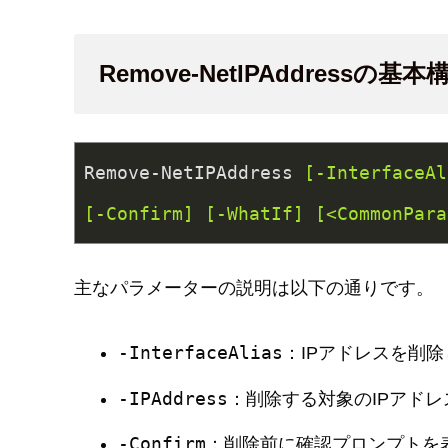
Remove-NetIPAddressの基本
Remove-NetIPAddress 
[-InterfaceAl
[-Confirm]
[-WhatIf]
[<CommonPara
主なパラメーターの説明は以下の通りです。
-InterfaceAlias
：IPアドレスを削
-IPAddress
：削除する対象のIPアドレ
-Confirm
：削除前に確認プロンプトを