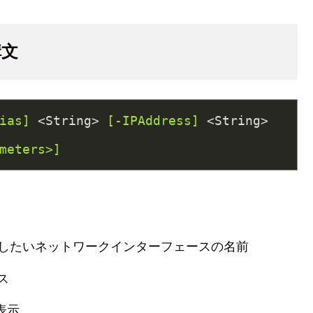
構文
ias]
 <String> 
[-IPAddress]
 <String> 
meters>]
除したいネットワークインターフェースの名前
ス
表示