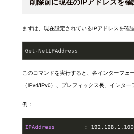
削除前に現在のIPアドレスを確
まずは、現在設定されているIPアドレスを確
Get-NetIPAddress
このコマンドを実行すると、各インターフェー
（IPv4/IPv6）、プレフィックス長、イン
例：
IPAddress         
: 
192.168
.
1.100