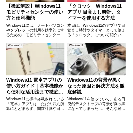
【徹底解説】Windows11
「クロック」Windows11
モビリティセンターの使い
アプリ 目覚まし時計、タ
方と便利機能
イマーを使用する方法
Windows11には、ノートパソコン
本日は、Windows11のアプリで目
やタブレットの利用を効率的にす
覚まし時計やタイマーとして使え
るための「モビリティセンター」
る「クロック」について紹介いた
という機能があります。これは複
します。 (adsbygoogle =
数の設定を1つの画面にまとめて
window.adsbygoogle ||
Windows11
Windows11
表示し、簡単に調整できる便利な
[]).push({});Windows11アプリ「ク
ツールです。特に外出先でノート
ロッ
PCを使う方や、プレゼ
Windows11 電卓アプリの
Windows11の背景が黒く
使い方ガイド｜基本機能か
なった原因と解決方法を徹
ら便利な活用法まで徹底解
底解説
説
Windows11に標準搭載されている
Windows11を使っていて、ある日
「電卓」アプリは、ただの四則演
突然デスクトップの背景が真っ黒
算にとどまらず、関数計算や日付
になってしまった…。そんな経験
の計算、通貨換算など多機能なツ
はありませんか？パソコンに不具
ールです。にもかかわらず、その
合が起きたのでは？と不安になり
多機能性に気づかず、「ただの簡
ますが、実はこの現象は特定の設
単な計算だけに使っている」とい
定や一時的な不具合が原因で起こ
う人も多いのではないで
ることが多いのです。こ