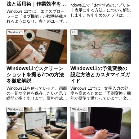
法と活用術｜作業効率を劇
ndows11で「おすすめのアプリを
的にアップする使い方
非表示にする方法」について解説
Windows 11では、エクスプロー
します。おすすめのアプリは、ス
ラーに「タブ機能」が標準搭載さ
タートボタンをクリックした時に
れるようになり、多くのユーザー
表示される下記の赤枠の部分で
にとってファイル管理がより便利
す。過去の履歴が表示されるの
になりました。これまで複数ウィ
Windows11
OS
で、便利な場合もありますが、見
ンドウを開いていた操作も、1つ
せたくない場合は、非表示を使
のウィンドウ内でタブを切り替え
ることで、作業効率を大
Windows11でスクリーン
Windows11の予測変換の
ショットを撮る7つの方法
設定方法とカスタマイズガ
を徹底解説
イド
Windows11を使っていると、画面
Windows 11では、文字入力の効
の一部や全体を保存したいと思う
率を高めるために「予測変換」機
瞬間が多くあります。資料作成、
能が標準で備わっています。文章
チャットへの添付、エラーメッセ
の続きを提案したり、次に来る言
ージの記録など、スクリーンショ
葉を予測してくれるこの機能は、
Windows11
Windows11
ットの機能は日常的に活躍しま
メール作成や文書作成をスムーズ
す。しかし、意外と「どの方法が
に進めるうえで非常に便利です。
自分に合っているかわから
しかし、便利さの反面、