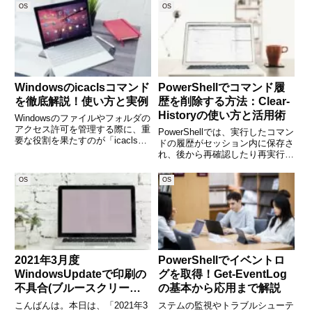
ィスクエラーです。そんなときに
の生活に欠かせない存在となりま
OS
OS
役立つのがWindows標準のディス
した。しかし、初めてスマホを使
クチェックツール「chkdsk」コ
う方や、ガラケーから乗り換えた
マンドです。c
ばかりの方にとっては、「操作が
Windowsのicaclsコマンド
PowerShellでコマンド履
を徹底解説！使い方と実例
歴を削除する方法：Clear-
Historyの使い方と活用術
Windowsのファイルやフォルダの
アクセス許可を管理する際に、重
PowerShellでは、実行したコマン
要な役割を果たすのが「icacls」
ドの履歴がセッション内に保存さ
コマンドです。本記事では、
れ、後から再確認したり再実行し
icaclsの基本的な使い方から応用
たりすることができます。しか
的な活用方法まで詳しく解説しま
し、セキュリティやプライバシー
OS
OS
す。管理者としての作業を効率化
の観点から「履歴をクリアした
し、セキュリティ
い」と思う場面もあるでしょう。
そんなときに活躍するのが
2021年3月度
PowerShellでイベントロ
WindowsUpdateで印刷の
グを取得！Get-EventLog
不具合(ブルースクリー
の基本から応用まで解説
ン、白抜き）
こんばんは。本日は、「2021年3
ステムの監視やトラブルシューテ