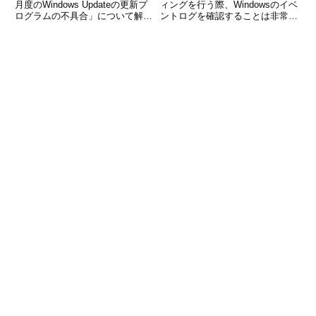
月度のWindows Updateの更新プ
ィングを行う際、Windowsのイベ
ログラムの不具合」について解説
ントログを確認することは非常に
します。不具合がある更新プログ
重要です。PowerShellには、イベ
ラムは、「KB5000802」、
ントログを簡単に取得できるコマ
「KB5000808」です。症状とし
ンド Get-EventLog が用意されて
ては、下記の症状が発生していま
おり、システム管理者やITエン
す。・