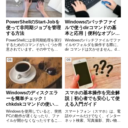
PowerShellのStart-Jobを
Windowsのバッチファイ
使って非同期ジョブを管理
ルで使うdirコマンドの基
する方法
本と応用｜便利なオプショ
ンを解説
PowerShellには非同期処理を実行
Windowsのバッチファイルでファ
するためのコマンドがいくつか用
イルやフォルダを操作する際に、
意されています。その中でも
dir コマンドは欠かせません。dir
Start-Jobは、非同期ジョブを開
コマンドを使えば、フォルダ内の
始し、バックグラウンドで処理を
ファイル一覧を取得したり、特定
OS
OS
実行するための便利なコマンドで
の条件でファイルを検索したりで
す。本記事では、Start-Jobの基
きます。バッチ処理で自動化する
本的な使
場合にも、ファ
Windowsのディスクエラ
スマホの基本操作を完全解
ーを簡単チェック！
説｜初心者でも安心して使
chkdskコマンドの使い方
える入門ガイド
とトラブル対応
Windowsを使用していると、突然
スマートフォン（スマホ）は、電
PCの動作が遅くなったり、ファ
話やメールだけでなく、インター
イルが開かなくなったりすること
ネット検索、写真撮影、買い物、
があります。その原因の一つがデ
キャッシュレス決済など、私たち