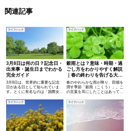
関連記事
ライフハック
ライフハック
3月8日は何の日？記念日・
穀雨とは？意味・時期・過
出来事・誕生日までわかる
ごし方をわかりやすく解説
完全ガイド
｜春の終わりを告げる大切
な節気
3月8日は、世界的に重要な記念
春のやわらかな雨が降り、田畑を
日がある日として知られていま
潤す季節「穀雨（こくう）」。こ
す。とくに有名なのは「国際女性
の言葉を耳にしたことはあって
デー」で、世界中で女性の権利や
も、具体的な意味や由来まで知っ
社会参加について考える日として
ている人は意外と少ないのではな
ライフハック
ライフハック
多くのイベントが開催されていま
いでしょうか。穀雨は、私たちの
す。しかし、3月8日の記念日は
暮らしや農業と深く関わる大切な
それだけではありません。日本独
季節の区切りです。この記事で
自
は、