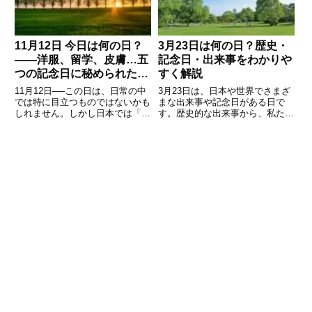
11月12日 今日は何の日？
3月23日は何の日？歴史・
――洋服、留学、皮膚…五
記念日・出来事をわかりや
つの記念日に秘められた物
すく解説
語
11月12日──この日は、日常の中
3月23日は、日本や世界でさまざ
では特に目立つものではないかも
まな出来事や記念日がある日で
しれません。しかし日本では「洋
す。歴史的な出来事から、私たち
服記念日」「皮膚の日」「留学の
の生活に関係する記念日まで、多
日」などの記念日が重なり、それ
くの意味を持つ日として知られて
ぞれが時代背景や文化・制度の変
います。例えば、世界気象デーと
化を映し出すものです。本記事で
して気象の重要性を考える日であ
は、11月12日にまつわる
り、日本では放送記念日としてテ