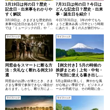
3月19日は何の日？歴史・
7月31日は何の日？今日は
記念日・出来事をわかりや
どんな記念日？歴史・出来
すく解説
事・誕生日を紹介！
3月19日は、さまざまな歴史的出
今日7月31日は、1年の中でもち
来事や記念日がある日です。日本
ょうど夏休み真っ只中という時期
では「ミュージックの日」や「カ
にあたり、多くの人が旅行やレジ
メラ発明記念日」など文化に関係
ャーを楽しんでいるかもしれませ
する記念日があり、世界的にも重
ん。しかし、「今日は何の日？」
ライフハック
ライフハック
要な歴史の出来事が起きた日でも
と改めて考えてみると、記念日や
あります。日常生活ではあまり意
歴史的な出来事、著名人の誕生日
識することのない日付でも、調
など、意外と多くの興味深い情
同窓会をスマートに断る方
【例文付き】5月の時候の
法：失礼なく断れる例文10
挨拶まとめ｜上旬・中旬・
選
下旬別に使える書き出しと
結び
同窓会のお誘いが来たとき、さま
5月は新緑が美しく、爽やかな風
ざまな事情で参加できない場合が
が心地よい季節です。ビジネスメ
あります。しかし、断り方によっ
ールや手紙では、その時期に合っ
ては相手に悪い印象を与えてしま
た「時候の挨拶」を使うことで、
うことも。この記事では、同窓会
相手に丁寧で季節感のある印象を
ライフハック
ライフハック
を角が立たないように断る方法を
与えることができます。しかし、
解説し、実際に使える文例を紹介
「どんな言葉を使えばいいのか分
します。参加できない理由を伝え
からない」と悩む方も多いのでは