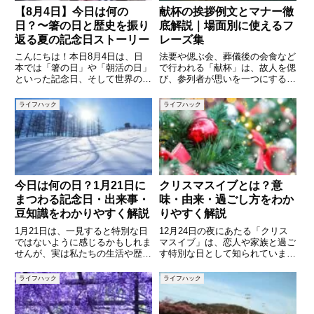
【8月4日】今日は何の
献杯の挨拶例文とマナー徹
日？〜箸の日と歴史を振り
底解説｜場面別に使えるフ
返る夏の記念日ストーリー
レーズ集
こんにちは！本日8月4日は、日
法要や偲ぶ会、葬儀後の会食など
本では「箸の日」や「朝活の日」
で行われる「献杯」は、故人を偲
といった記念日、そして世界の歴
び、参列者が思いを一つにする大
史的な出来事でもさまざまな注目
切な儀式です。乾杯とは違い、喜
すべき日です。本記事では、箸や
びを分かち合うのではなく、静か
ライフハック
ライフハック
朝活の文化的意義から、銀座で日
に故人の冥福を祈る意味を持って
本初のビヤホール誕生の歴史、さ
います。そのため、挨拶や言葉選
らには世界の重要な記念日や歴史
びには慎重さが求められます。本
今日は何の日？1月21日に
クリスマスイブとは？意
まつわる記念日・出来事・
味・由来・過ごし方をわか
豆知識をわかりやすく解説
りやすく解説
1月21日は、一見すると特別な日
12月24日の夜にあたる「クリス
ではないように感じるかもしれま
マスイブ」は、恋人や家族と過ご
せんが、実は私たちの生活や歴
す特別な日として知られていま
史、文化に深く関わる記念日や出
す。しかし、そもそもクリスマス
来事がいくつも重なっている日で
イブとはどのような意味を持つ日
ライフハック
ライフハック
す。語呂合わせから生まれた身近
なのでしょうか。「イブ＝前日」
な記念日もあれば、社会の発展や
と思われがちですが、実はそれだ
人々の意識の変化を象徴する意味
けではありません。本記事では、