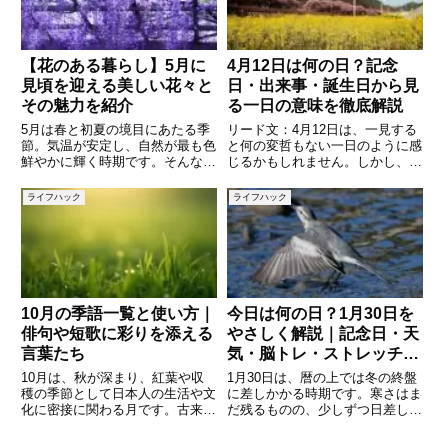
【花のある暮らし】5月に
4月12日は何の日？記念
見頃を迎える美しい花々と
日・出来事・誕生日から見
その魅力を紹介
る一日の意味を徹底解説
5月は春と初夏の境目にあたる季
リード文：4月12日は、一見する
節。気温が安定し、自然が最も色
と何の変哲もない一日のように感
鮮やかに輝く時期です。そんな5
じるかもしれません。しかし、実
月には、さまざまな美しい花が咲
はこの日には歴史的な出来事や記
き誇ります。藤、バラ、ツツジ、
念日、有名人の誕生日など、さま
ライフハック
ライフハック
菖蒲など、私たちの目を楽しませ
ざまな意味が詰まっています。本
てくれる花が各地の庭園や公園を
記事では「今日は何の日？」とい
彩ります。本記事では、5月に咲
う視点から、4月12日にまつ
10月の季語一覧と使い方｜
今日は何の日？1月30日を
俳句や短歌に彩りを添える
やさしく解説｜記念日・天
言葉たち
気・脳トレ・ストレッチで
一日を元気に
10月は、秋が深まり、紅葉や収
1月30日は、暦の上では冬の終盤
穫の季節として日本人の生活や文
に差しかかる時期です。寒さはま
化に密接に関わる月です。古来よ
だ残るものの、少しずつ日差しが
り俳句や短歌においては、この季
長くなり、春の気配を感じ始める
節を象徴する数多くの季語が用い
頃でもあります。「今日は何の