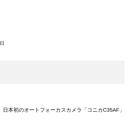
）
る日
に、日本初のオートフォーカスカメラ「コニカC35AF」