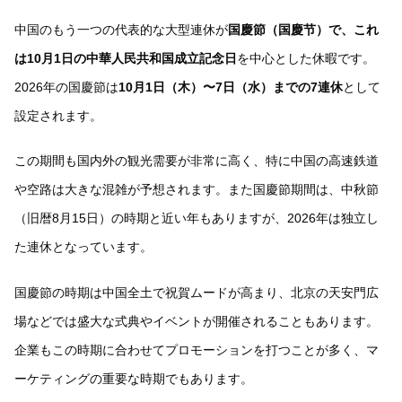
中国のもう一つの代表的な大型連休が
国慶節（国慶节）で、これ
は10月1日の中華人民共和国成立記念日
を中心とした休暇です。
2026年の国慶節は
10月1日（木）〜7日（水）までの7連休
として
設定されます。
この期間も国内外の観光需要が非常に高く、特に中国の高速鉄道
や空路は大きな混雑が予想されます。また国慶節期間は、中秋節
（旧暦8月15日）の時期と近い年もありますが、2026年は独立し
た連休となっています。
国慶節の時期は中国全土で祝賀ムードが高まり、北京の天安門広
場などでは盛大な式典やイベントが開催されることもあります。
企業もこの時期に合わせてプロモーションを打つことが多く、マ
ーケティングの重要な時期でもあります。