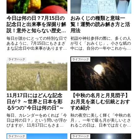
今日は何の日？7月15日の
おみくじの種類と意味一
記念日と出来事を深掘り解
覧！運勢の読み解き方と活
説！意外と知らない歴史や
用法
豆知識も紹介
毎日が誰かにとっての特別な日で
初詣や神社参拝の際に、多くの人
あるように、7月15日にもさまざ
が引く「おみくじ」。小さな紙の
まな記念日や出来事があります。
中には、自分の一年やこれからの
歴史的な事件からユニークな記念
指針が書かれており、日本文化に
日、そして世界で起きたできごと
深く根付いた風習のひとつです。
ライフハック
ライフハック
まで――今日はどんな日なのかを
しかし「大吉」「吉」「凶」など
深掘りしてみましょう。この記事
の言葉は知っていても、それぞれ
では、「7月15日」にまつわ
の順位や本来の意味、引いた後の
11月17日にはどんな記念
【中秋の名月と月見団子】
日が？ ～世界と日本を彩
お月見を楽しむ伝統とおす
る5つの“今日は何の日”～
すめ紹介
毎日、カレンダーをめくれば「今
秋の夜空に美しく輝く「中秋の名
日は何の日？」という問いが浮か
月」。一年で最も月が美しいとさ
びますが、11月17日にもさまざ
れるこの日は、日本では古くから
まな記念日や意義ある日が刻まれ
「お月見」として親しまれてきま
ています。歴史的意義を持つ国際
した。すすきを飾り、月に感謝し
ライフハック
ライフハック