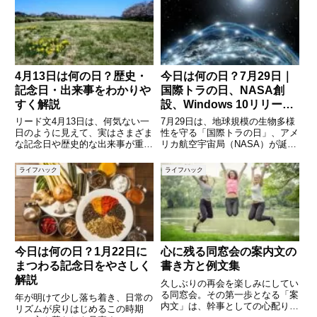
的な記念日から、食や文化に根ざ
ながらいただく「月見団子」は、
した日本独自の記念日まで、その
この季節を彩る大切な風習です。
背景を知ると日付の印象が少し
今回は、中秋の名月の由来や月見
4月13日は何の日？歴史・
今日は何の日？7月29日｜
記念日・出来事をわかりや
国際トラの日、NASA創
すく解説
設、Windows 10リリー
ス…歴史と記念日の意味を
リード文4月13日は、何気ない一
7月29日は、地球規模の生物多様
一気に解説
日のように見えて、実はさまざま
性を守る「国際トラの日」、アメ
な記念日や歴史的な出来事が重な
リカ航空宇宙局（NASA）が誕生
っている日です。日常生活ではあ
した日、そして私たちのPC体験
まり意識することがないかもしれ
を大きく変えた「Windows 10」
ライフハック
ライフハック
ませんが、その背景を知ること
が世界同時リリースされた日でも
で、普段の一日が少し特別に感じ
あります。さらに、日本で
られるようになります。この記事
は“29（にく）”の語呂
今日は何の日？1月22日に
心に残る同窓会の案内文の
まつわる記念日をやさしく
書き方と例文集
解説
久しぶりの再会を楽しみにしてい
る同窓会。その第一歩となる「案
年が明けて少し落ち着き、日常の
内文」は、幹事としての心配りや
リズムが戻りはじめるこの時期