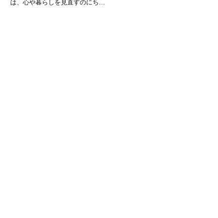
開催の雰囲気を伝える大切な役割
は、心や暮らしを見直すのにちょ
を持っています。しかし、いざ文
うどよいタイミングです。「今日
章を書くとなると「どこまで丁寧
は何の日？」と意識することで、
に書くべき？」「カジュアルでも
何気ない一日が少し特別なものに
大丈夫？」と悩むことも多いはず
変わります。本記事では、1月22
日に制定されている記念日や、そ