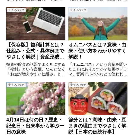
し」、健康への願いを込めた「い
いくつも制定されています。国際
いひざ」、地域の誇りを祝う「県
的な取り組みから、私たちの暮ら
ライフハック
ライフハック
民の日」、日常の心遣いを大切に
しに身近な記念日まで、日付の由
する「あいさつの日」、さらに仏
来や背景を知ると、今日という日
教・宗教的な節目を記す「空也
が少し特別に感じられるかもし
忌」
【保存版】複利計算とは？
オムニバスとは？意味・由
仕組み・公式・具体例まで
来・使い方をわかりやすく
やさしく解説｜資産形成で
解説！
差がつくお金の増え方
投資や貯金の話題でよく耳にする
「オムニバス」という言葉を聞い
「複利」という言葉。なんとなく
たことはありますか？映画やドラ
「お金が増えやすい仕組み」とい
マ、音楽アルバムなどで使われる
うイメージはあっても、実際にど
ことが多いですが、その意味や由
う計算するのか、どれほど差が出
来について詳しく知らない方もい
ライフハック
ライフハック
るのかを正確に理解している人は
るかもしれません。本記事では、
多くありません。複利は、長期的
オムニバスの意味や語源、具体的
な資産形成において非常に大きな
な使い方をわかりやすく解説しま
4月14日は何の日？歴史・
節分とは？意味・由来・豆
記念日・出来事から学ぶ一
まきの理由までやさしく解
日の意味
説【日本の伝統行事】