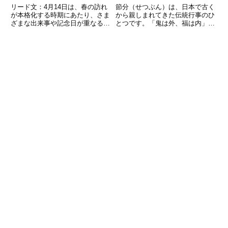
リード文：4月14日は、春の訪れ
節分（せつぶん）は、日本で古く
が本格化する時期にあたり、さま
から親しまれてきた伝統行事のひ
ざまな出来事や記念日が重なる特
とつです。「鬼は外、福は内」と
別な日です。歴史を振り返ると、
いう掛け声とともに豆をまく光景
日本や世界で重要な出来事が起こ
は、多くの人にとってなじみ深い
り、多くの人々の記憶に残る日で
のではないでしょうか。しかし、
もあります。また、ユニークな記
節分がいつ行われるのか、なぜ豆
念日も制定されており、日常に
をまくのか、恵方巻を食べる理由