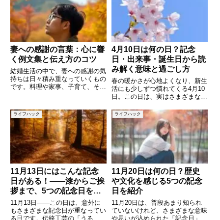
妻への感謝の言葉：心に響
4月10日は何の日？記念
く例文集と伝え方のコツ
日・出来事・誕生日から読
み解く意味と過ごし方
結婚生活の中で、妻への感謝の気
持ちは日々積み重なっていくもの
春の暖かさが心地よくなり、新生
です。料理や家事、子育て、そし
活にも少しずつ慣れてくる4月10
て精神的な支えまで、私たちの生
日。この日は、実はさまざまな記
活を陰で支えてくれる存在である
念日や歴史的な出来事が重なって
妻に「ありがとう」を伝えること
いる特別な一日です。普段は意識
ライフハック
ライフハック
は、夫婦関係をより深める大切な
することのない日付でも、その意
習慣です。しかし、いざ言葉にし
味や背景を知ることで、日常が少
し豊かに感じられるものです。
11月13日にはこんな記念
11月20日は何の日？歴史
日がある！――漆からご挨
や文化を感じる5つの記念
拶まで、5つの記念日をめ
日を紹介
ぐる旅
11月13日――この日は、意外に
11月20日は、普段あまり知られ
もさまざまな記念日が重なってい
ていないけれど、さまざまな意味
る日です。伝統工芸の「うる
や思いが込められた「記念日」が