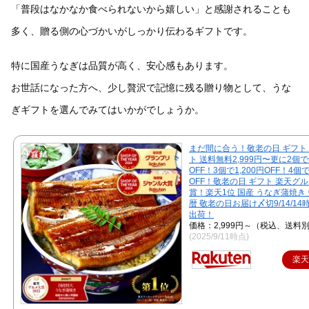
「普段はなかなか食べられないから嬉しい」と感謝されることも
多く、贈る側の心づかいがしっかり伝わるギフトです。
特に国産うなぎは品質が高く、安心感もあります。
お世話になった方へ、少し贅沢で記憶に残る贈り物として、うな
ぎギフトを選んでみてはいかがでしょうか。
まだ間に合う！敬老の日 ギフト
ト 送料無料2,999円〜更に2個で
OFF！3個で1,200円OFF！4個で
OFF！敬老の日 ギフト 楽天グ
賞！楽天1位 国産 うなぎ蒲焼き 
暦 敬老の日お届け〆切9/14/1
出荷！
価格：2,999円～（税込、送料別
(2025/9/11時点)
楽