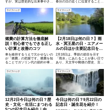
すが、実は歴史的な出来事やさま
春分の日の近くに位置することも
ざまな記念日が重なった意味のあ
多く、自然や生命の循環を意識す
る1日です。世界の出来事から日
る季節でもあります。また、この
ライフハック
ライフハック
本の記念日までを知ることで、何
日には日本や世界でさまざまな記
気ない1日が少し特別に感じられ
念日や歴史的な出来事が存在しま
るかもしれません。本記事では
す。普段は意識することの少な
燃費の計算方法を徹底解
【2月18日は何の日？】雨
説！初心者でもできる正し
水・冥王星の日・エアメー
い計算と改善のコツ
ルの日ほか主要記念日をわ
かりやすく解説
車を維持するうえで欠かせないの
2月18日は、季節の節目を示す
が「燃費」の把握です。燃費を知
「雨水」にあたることが多い日で
ることでガソリン代の節約や車の
あり、天文学や郵便の歴史、言葉
健康状態の確認につながり、エコ
にまつわる記念日など、さまざま
ドライブの第一歩にもなります。
な意味を持つ日です。日々の生活
ライフハック
ライフハック
しかし、「燃費ってどうやって計
の中では意識することの少ない
算するの？」「表示される数値は
「記念日」ですが、由来を知ると
本当に正しいの？」と疑問を持つ
季節の移ろいや文化の背景が見え
て
12月2日今日は何の日？歴
今日は何の日？9月22日の
史・文化・生活にまつわる
記念日・誕生花を紹介！
5つの記念日を紹介｜由来