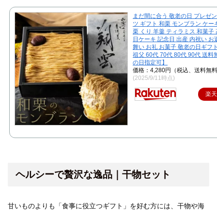
まだ間に合う 敬老の日 プレゼン
ツ ギフト 和栗 モンブラン ケー
栗 くり 羊羹 ティラミス 和菓子 
日ケーキ 記念日 出産 内祝い お
舞い お礼 お菓子 敬老の日ギフト
祖父 60代 70代 80代 90代 
の日指定可】
価格：4,280円（税込、送料無料
(2025/9/11時点)
楽
ヘルシーで贅沢な逸品｜干物セット
甘いものよりも「食事に役立つギフト」を好む方には、干物や海