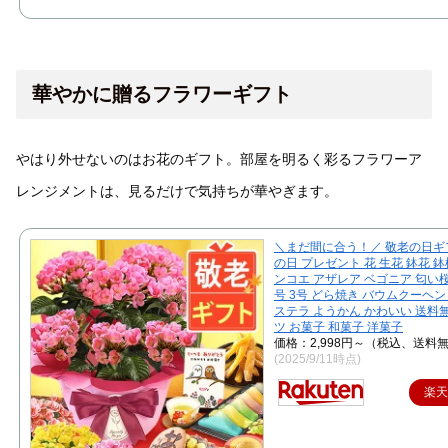
華やかに贈るフラワーギフト
やはり外せないのはお花のギフト。部屋を明るく彩るフラワーア
レンジメントは、見るだけで気持ちが華やぎます。
＼まだ間に合う！／ 敬老の日ギ
の日 プレゼント 花 生花 鉢花 鉢
ンコエ アザレア ベゴニア 匂い桜 
号 3号 どら焼き バウムクーヘン
ステラ ようかん かわいい 送料
ツ お菓子 和菓子 洋菓子
価格：2,998円～（税込、送料無
(2025/9/11時点)
楽