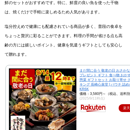
鮮のセットがおすすめです。特に、鮮度の良い魚を使った干物
は、焼くだけで手軽に楽しめるため人気があります。
塩分控えめで健康にも配慮されている商品が多く、普段の食卓を
ちょっと贅沢に彩ることができます。料理の手間が省ける点も高
齢の方には嬉しいポイント。健康を気遣うギフトとしても安心し
て贈れます。
まだ間に合う 敬老の日 おさかな 惣
プレゼント ギフト 食べ物 おかず
惣菜 ギフトセット お取り寄せ 
キング 長崎心泉堂 ] パウチ 詰
KR6K
価格：3,580円～（税込、送料別
(2025/9/11時点)
楽