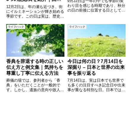
9月22日は一年の中でも季節の変
と意味をわかりやすく解説
わり目を感じる時期であり、秋分
12月2日は、年の瀬も近づき、街
の日の前後に位置する日としても
にイルミネーションが輝き始める
知られています。日本や世界で制
季節です。この日は実は、歴史や
定された記念日が数多くあり、歴
文化、社会的な意義を持つ記念日
史的な出来事や有名人の誕生日な
がいくつも制定されています。
ライフハック
ライフハック
ども重なる日です。この記事では
「日本人宇宙飛行記念日」や「奴
「今日は何の日？」シリーズと
隷制度廃止国際デー」など、世界
的な出来事や人類の進歩に関わる
香典を辞退する時の正しい
今日は何の日？7月14日を
伝え方と例文集｜気持ちを
深掘り – 日本と世界の出来
尊重し丁寧に伝える方法
事を振り返る
葬儀の場では、参列者から「香
7月14日は、実は日本でも世界で
典」をいただくことが一般的で
も多くの注目すべき記念日や出来
す。しかし、遺族の意向や故人の
事が重なる特別な日。日本では
希望によって「香典を辞退した
「検疫記念日」や「廃藩置県の
い」と考える場合も少なくありま
日」などが制定され、世界ではフ
せん。香典を受け取らないことを
ランス革命記念日にあたる「パリ
決めた場合、どのように伝えれば
祭（バスティーユ・デイ）」とし
相手に失礼なく、気持ちを汲んで
て祝われます。この記事では、7
もらえ
月