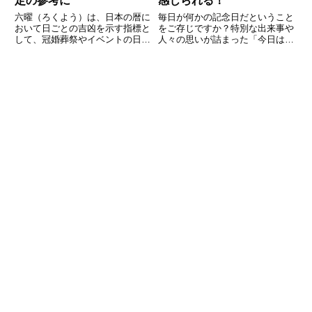
定の参考に
感じられる！
六曜（ろくよう）は、日本の暦に
毎日が何かの記念日だということ
おいて日ごとの吉凶を示す指標と
をご存じですか？特別な出来事や
して、冠婚葬祭やイベントの日取
人々の思いが詰まった「今日は何
りを決める際に今もなお多くの人
の日」。今回は、8月1日に焦点
に活用されています。本記事で
を当ててみましょう。日本国内で
は、2025年5月の六曜カレンダー
の記念日から、歴史的な出来事、
を日別に紹介しつつ、六曜の意味
誕生日の有名人まで、8月1日が
や活用の仕方、注意点などをわ
どんな日なのかを知れば、きっと