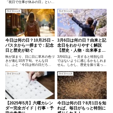
り、翌日から始まる新学期にドキ
「祝日で仕事が休みの日」という
ドキした思い出を持つ方も多いで
イメージがあるかもしれません
しょう。しかし、8月31日にはそ
が、実はこの日には深い歴史と意
ライフハック
ライフハック
れ以外にもさまざまな記念日や歴
味があります。勤労感謝の日は、
史的な出来事が重なっていま
単に働く人をねぎらう日ではな
く、「働くこと」そのものへの感
謝、そ
今日は何の日？10月25日 –
3月6日は何の日？由来と記
パスタから一揆まで：記念
念日をわかりやすく解説
日と歴史が紡ぐ
【歴史・人物・出来事まと
め】
秋が深まり、日に日に草木の色づ
3月6日は、一見すると特別な日
きが進む10月下旬。そんな日
ではないように感じるかもしれま
に、ふと「今日は何の日だろ
せん。しかし、歴史を振り返って
う？」と調べてみると、意外な歴
みると、この日は日本や世界でさ
史と記念日が浮かび上がってきま
まざまな出来事が起き、多くの記
ライフハック
ライフハック
す。10月25日には、国境を越え
念日が制定されている興味深い一
て人々に親しまれる“パスタ”にま
日です。記念日は、単なる語呂合
つわる日、そして日本の歴史を語
わせだけではなく、社会の動きや
る
【2025年5月】六曜カレン
今日は何の日？8月1日を知
ダー完全ガイド｜行事・予
れば、毎日がもっと特別に