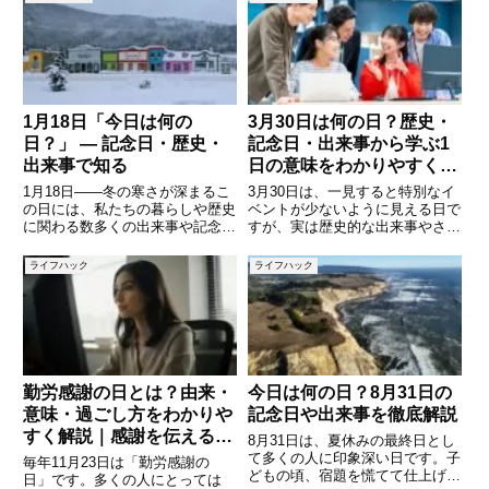
1月18日「今日は何の
3月30日は何の日？歴史・
日？」 ― 記念日・歴史・
記念日・出来事から学ぶ1
出来事で知る
日の意味をわかりやすく解
説
1月18日――冬の寒さが深まるこ
3月30日は、一見すると特別なイ
の日には、私たちの暮らしや歴史
ベントが少ないように見える日で
に関わる数多くの出来事や記念日
すが、実は歴史的な出来事やさま
があります。日本では「118番の
ざまな記念日が重なった意味のあ
日」「都バスの日」「振袖火事の
る1日です。世界の出来事から日
ライフハック
ライフハック
日」など、防災や交通、歴史を思
本の記念日までを知ることで、何
い起こさせる日が制定されていま
気ない1日が少し特別に感じられ
す。また、世界に目を向けて
るかもしれません。本記事では
勤労感謝の日とは？由来・
今日は何の日？8月31日の
意味・過ごし方をわかりや
記念日や出来事を徹底解説
すく解説｜感謝を伝えるお
8月31日は、夏休みの最終日とし
すすめの方法も紹介
て多くの人に印象深い日です。子
毎年11月23日は「勤労感謝の
どもの頃、宿題を慌てて仕上げた
日」です。多くの人にとっては