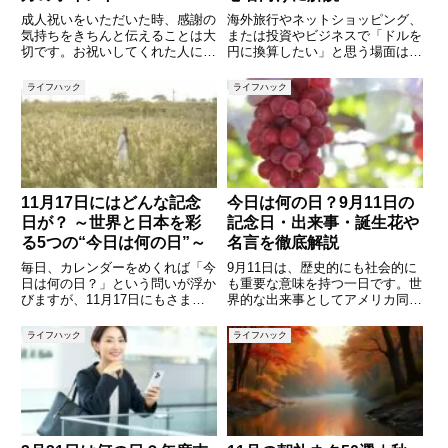
成人祝いをいただいた時、感謝の
海外旅行やネットショッピング、
気持ちをきちんと伝えることは大
または投資やビジネスで「ドルを
切です。お祝いしてくれた人に心
円に換算したい」と思う場面はよ
を込めたお礼メールを送ること
くあります。最近ではスマホアプ
で、感謝の気持ちが伝わり、今後
リや自動換算ツールを使う方法も
ライフハック
ライフハック
の良い関係にも繋がります。しか
ありますが、電卓を使って自分の
し、「どんな言葉でお礼を伝えた
手で計算できると、為替レートの
らいいの？」と迷ってしまうこと
仕組みをしっかり理解できますし
も
11月17日にはどんな記念
今日は何の日？9月11日の
日が？ ～世界と日本を彩
記念日・出来事・誕生花や
る5つの“今日は何の日”～
名言を徹底解説
毎日、カレンダーをめくれば「今
9月11日は、歴史的にも社会的に
日は何の日？」という問いが浮か
も重要な意味を持つ一日です。世
びますが、11月17日にもさまざ
界的な出来事としてアメリカ同時
まな記念日や意義ある日が刻まれ
多発テロ事件が思い浮かびます
ています。歴史的意義を持つ国際
が、それ以外にも多くの記念日や
ライフハック
ライフハック
的な記念日から、食や文化に根ざ
著名人の誕生日、文化的な出来事
した日本独自の記念日まで、その
が重なっています。毎日が「何か
背景を知ると日付の印象が少し
の記念日」であり、日々の背景を