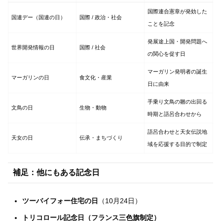
国際連合憲章が発効した
国連デー（国連の日）
国際 / 政治・社会
ことを記念
発展途上国・開発問題へ
世界開発情報の日
国際 / 社会
の関心を促す日
マーガリン発明者の誕生
マーガリンの日
食文化・産業
日に由来
手乗り文鳥の雛の出回る
文鳥の日
生物・動物
時期と語呂合わせから
語呂合わせと天女伝説地
天女の日
伝承・まちづくり
域を応援する目的で制定
補足：他にもある記念日
ツーバイフォー住宅の日
（10月24日）
トリコロール記念日（フランス三色旗制定）