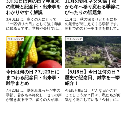
3月31日は何の日？年度末
11月の朝礼ネタ50選｜秋
の意味と記念日・出来事を
から冬へ移り変わる季節に
わかりやすく解説
ぴったりの話題集
3月31日は、多くの人にとって
11月は、秋の深まりとともに冬
「一区切りの日」として強く印象
の足音が聞こえてくる季節です。
に残る日です。学校や会社では年
朝礼でのスピーチネタを探して
度の最終日となり、別れや振り返
も、「紅葉」「勤労感謝の日」
り、そして新たなスタートに向け
「年末準備」など、話題が多く迷
ライフハック
ライフハック
た準備が行われます。一方で、3
ってしまう方も多いでしょう。こ
月31日にはさまざまな記念日や
の記事では、ビジネスの現場や学
歴史的な出来事も存在します。本
校、アルバイト先など、さまざま
な場
今日は何の日？7月23日に
【5月8日】今日は何の日？
まつわる記念日・出来事・
歴史や記念日、雑学を一挙
雑学まとめ
紹介！
7月23日は、夏休み真っただ中の
今日5月8日は、どんな日かご存
季節。暑さも本格化し、セミの声
じでしょうか？日々、私たちが何
が響き渡る中で、多くの人が海や
気なく過ごしている「今日」に
山、旅行などに出かける時期でも
も、実はさまざまな記念日や歴史
あります。しかし、この日には意
的出来事が詰まっています。5月
外にも多くの「記念日」や「歴史
8日は、世界的な意義のある日か
的な出来事」があるのをご存知で
ら、日本独自の習慣にちなんだ日
すか？本記事では、7月23日
まで、幅広い意味が込められた特
別