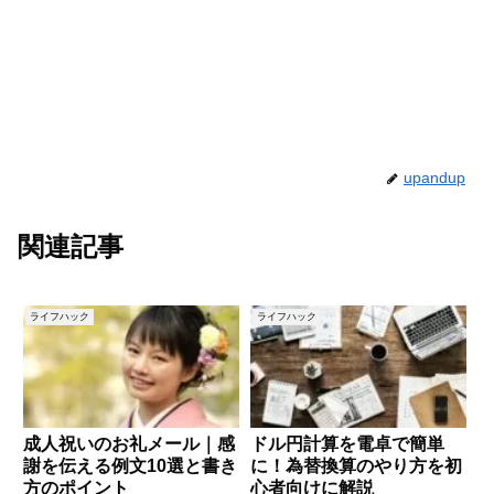
upandup
関連記事
ライフハック
ライフハック
成人祝いのお礼メール｜感
ドル円計算を電卓で簡単
謝を伝える例文10選と書き
に！為替換算のやり方を初
方のポイント
心者向けに解説