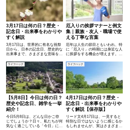
3月17日は何の日？歴史・
厄入りの挨拶マナーと例文
記念日・出来事をわかりや
集｜親族・友人・職場で使
すく解説
える丁寧な言葉
3月17日は、世界的に有名な祝祭
厄年は人生の節目ともいわれ、特
日から、日本の記念日、歴史的な
に「厄入り」の時期には身近な人
出来事まで、さまざまな意味を持
に挨拶をする機会が増えます。地
つ日です。海外では盛大に祝われ
域や家庭によって風習は異なりま
る文化的なイベントがあり、日本
すが、厄年を迎える本人や家族が
ライフハック
ライフハック
でも生活や健康、文化に関係する
しっかりと挨拶をしておくと、相
記念日が制定されています。こう
手に安心感や信頼を与えることが
した「今日は何の日」というテ
できます。とはいえ「どんな言葉
【5月8日】今日は何の日？
4月17日は何の日？歴史・
歴史や記念日、雑学を一挙
記念日・出来事をわかりや
紹介！
すく解説【保存版】
今日5月8日は、どんな日かご存
リード文4月17日は、一見すると
じでしょうか？日々、私たちが何
特別な日ではないように感じるか
気なく過ごしている「今日」に
もしれませんが、実はさまざまな