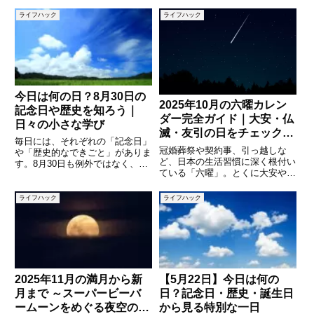
も、実はさまざまな記念日や歴史
記念日や歴史的な出来事が重なっ
的出来事が詰まっています。5月
た興味深い一日です。日常の中に
ライフハック
ライフハック
8日は、世界的な意義のある日か
ある「今日は何の日？」という疑
ら、日本独自の習慣にちなんだ日
問をきっかけに、その日の意味や
まで、幅広い意味が込められた特
背景を知ることで、普段の生活
別
今日は何の日？8月30日の
2025年10月の六曜カレン
記念日や歴史を知ろう｜
ダー完全ガイド｜大安・仏
日々の小さな学び
滅・友引の日をチェックし
毎日には、それぞれの「記念日」
て予定を立てよう
冠婚葬祭や契約事、引っ越しな
や「歴史的なできごと」がありま
ど、日本の生活習慣に深く根付い
す。8月30日も例外ではなく、日
ている「六曜」。とくに大安や仏
本や世界で制定された記念日や、
滅は、結婚式や葬儀の日取りを決
大きな出来事、そしてその背景に
める際の重要な目安となることも
は多くの物語があります。普段は
ライフハック
ライフハック
多く、日常のスケジュールにも影
何気なく過ぎていく1日ですが、
響を与えます。この記事では
由来や意味を知ることで、少し
2025年10月の六曜カレンダーを
日
2025年11月の満月から新
【5月22日】今日は何の
月まで ～スーパービーバ
日？記念日・歴史・誕生日
ームーンをめぐる夜空の変
から見る特別な一日