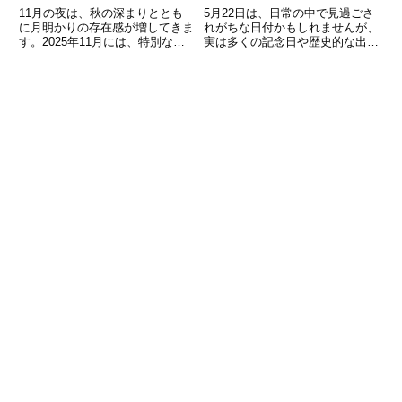
化～
11月の夜は、秋の深まりととも
5月22日は、日常の中で見過ごさ
に月明かりの存在感が増してきま
れがちな日付かもしれませんが、
す。2025年11月には、特別な満
実は多くの記念日や歴史的な出来
月「スーパービーバームーン
事、著名人の誕生日が重なる特別
（Super Beaver Moon）」も見ら
な日です。この記事では、5月22
れる月。満月・新月・上弦・下弦
日にまつわるさまざまなトピック
の各フェーズがいつ、どう変化す
を取り上げ、その意義や背景を深
るのかを正確な
掘りしていきます。日々の生