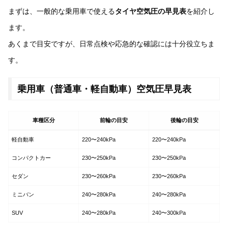
まずは、一般的な乗用車で使える
タイヤ空気圧の早見表
を紹介し
ます。
あくまで目安ですが、日常点検や応急的な確認には十分役立ちま
す。
乗用車（普通車・軽自動車）空気圧早見表
車種区分
前輪の目安
後輪の目安
軽自動車
220〜240kPa
220〜240kPa
コンパクトカー
230〜250kPa
230〜250kPa
セダン
230〜260kPa
230〜260kPa
ミニバン
240〜280kPa
240〜280kPa
SUV
240〜280kPa
240〜300kPa