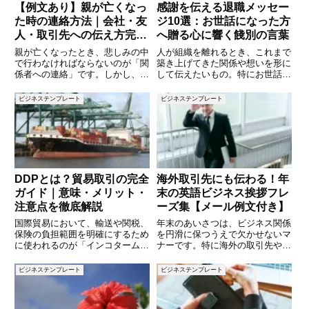
【例文あり】親が亡くなっ
感謝を伝える退職メッセー
た時の連絡方法｜会社・友
ジ10選：お世話になった方
人・取引先への伝え方完全
へ贈る心に響く餞別の言葉
ガイド
親が亡くなったとき、悲しみの中
人が組織を離れるとき、これまで
で行わなければならないのが「関
築き上げてきた関係や想いを形に
係者への連絡」です。しかし、ど
して伝えたいもの。特にお世話に
のように伝えればよいのか、どの
なった方が退職される際は、感謝
範囲まで連絡すべきなのか、迷う
の気持ちや今後の応援を込めた
ビジネステンプレート
ビジネステンプレート
方も多いのではないでしょうか。
「餞別（せんべつ）のメッセー
特に会社や取引先、友人など相手
ジ」を贈ることが多いですよね。
によって伝え方が異なるため、適
相手の新しい門出を祝福する気持
ちが
DDPとは？貿易取引の完全
海外取引先にも伝わる！年
ガイド｜意味・メリット・
末の英語ビジネス挨拶フレ
注意点を徹底解説
ーズ集【メール例文付き】
国際貿易において、輸送や関税、
年末のあいさつは、ビジネス関係
保険の負担範囲を明確にするため
を円滑に保つうえで欠かせないマ
に使われるのが「インコタームズ
ナーです。特に海外の取引先や同
（Incoterms）」です。その中で
僚に英語で挨拶を送る際は、形式
も DDP（Delivered Duty Paid：
や言い回しに気を配ることで印象
ビジネステンプレート
ビジネステンプレート
仕向地持込渡し・関税込み）
が大きく変わります。本記事で
は、売り手が買い手の指定場所ま
は、ビジネスメールや社内コミュ
で
ニケーションで使える「年末の英