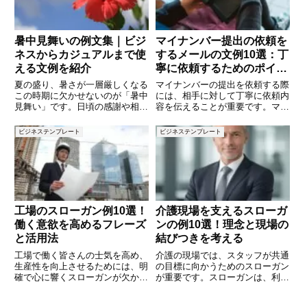
語
暑中見舞いの例文集｜ビジ
マイナンバー提出の依頼を
ネスからカジュアルまで使
するメールの文例10選：丁
える文例を紹介
寧に依頼するためのポイン
ト
夏の盛り、暑さが一層厳しくなる
マイナンバーの提出を依頼する際
この時期に欠かせないのが「暑中
には、相手に対して丁寧に依頼内
見舞い」です。日頃の感謝や相手
容を伝えることが重要です。マイ
の健康を気遣う気持ちを伝えるこ
ナンバーは個人情報のため、依頼
の風習は、日本ならではの心温ま
内容を明確にし、相手に安心感を
ビジネステンプレート
ビジネステンプレート
るコミュニケーション手段。ビジ
与えることが求められます。この
ネスでもプライベートでも使える
記事では、マイナンバー提出を依
表現を身につけておくと、相手に
頼する際に使えるメールの文例を
工場のスローガン例10選！
介護現場を支えるスローガ
働く意欲を高めるフレーズ
ンの例10選！理念と現場の
と活用法
結びつきを考える
工場で働く皆さんの士気を高め、
介護の現場では、スタッフが共通
生産性を向上させるためには、明
の目標に向かうためのスローガン
確で心に響くスローガンが欠かせ
が重要です。スローガンは、利用
ません。スローガンは、従業員の
者やその家族に対する信頼感を生
目標意識を共有し、チームとして
むだけでなく、スタッフの士気を