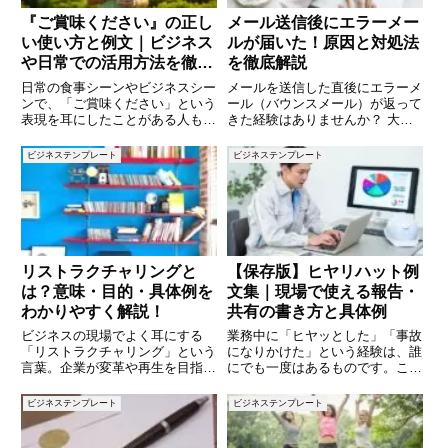
『ご賞味ください』の正し
メール送信後にエラーメー
い使い方と例文｜ビジネス
ルが届いた！原因と対処法
や日常での活用方法を徹底
を徹底解説
解説
日常の食事シーンやビジネスシー
メールを送信した直後にエラーメ
ンで、「ご賞味ください」という
ール（バウンスメール）が返って
表現を耳にしたことがある人も多
きた経験はありませんか？ 大事
いでしょう。丁寧で上品な響きを
なメールが相手に届いていないか
持つこの言葉は、食べ物をすすめ
もしれないと、不安になることも
ビジネステンプレート
ビジネステンプレート
る際に使われますが、適切な場面
あるでしょう。 エラーメールに
や正しい使い方を知らないと、不
は、送信失敗の原因が記載されて
自然に感じられることも。この記
おり、それを正しく読み取ること
リストラクチャリングと
【保存版】ヒヤリハット例
は？意味・目的・具体例を
文集｜現場で使える報告・
わかりやすく解説！
共有の書き方と具体例
ビジネスの現場でよく耳にする
業務中に「ヒヤッとした」「事故
「リストラクチャリング」という
になりかけた」という経験は、誰
言葉。企業が変革や再生を目指す
にでも一度はあるものです。こう
際に重要な戦略として用いられる
した出来事を適切に記録し、共有
この概念ですが、具体的に何を意
することは、重大事故を未然に防
ビジネステンプレート
ビジネステンプレート
味し、どのような目的で実施され
ぐために非常に重要です。しか
るのか、理解している人は意外に
し、「どのように書けばよいかわ
少ないかもしれません。本記事で
からない」「例文が知りたい」と