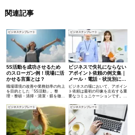
関連記事
ビジネステンプレート
ビジネステンプレート
5S活動を成功させるため
ビジネスで失礼にならない
のスローガン例！現場に活
アポイント依頼の例文集｜
かせる言葉とは？
メール・電話・状況別に使
える完全ガイド
職場環境の改善や業務効率の向上
ビジネスの場において、アポイン
を目的とした「5S活動」。整
ト依頼は最初の印象を左右する重
理・整頓・清掃・清潔・躾を徹底
要なコミュニケーションです。依
することで、作業効率が上がり、
頼の仕方ひとつで「丁寧な人」
安全性や社員満足度も向上しま
「信頼できそうな会社」という印
ビジネステンプレート
ビジネステンプレート
す。しかし、5S活動を定着させ
象を与えることもあれば、逆に
るためには、全員が一丸となり、
「配慮が足りない」「強引だ」と
楽しみながら取り組める雰囲気を
受け取られてしまうこともありま
作る
す。