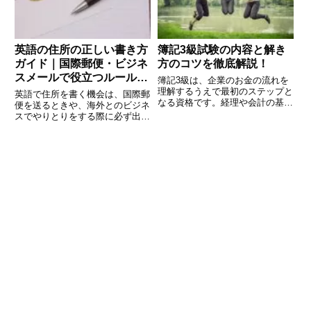
は
悩
英語の住所の正しい書き方
簿記3級試験の内容と解き
ガイド｜国際郵便・ビジネ
方のコツを徹底解説！
スメールで役立つルールと
簿記3級は、企業のお金の流れを
例文
理解するうえで最初のステップと
英語で住所を書く機会は、国際郵
なる資格です。経理や会計の基礎
便を送るときや、海外とのビジネ
が身につくため、学生や社会人に
スでやりとりをする際に必ず出て
とっても人気の高い試験です。し
きます。しかし、日本語と英語で
かし、初めて学ぶ方にとっては、
は住所の書き順や表記のルールが
仕訳や試算表、帳簿のルールな
大きく異なるため、間違えてしま
ど、慣れない用語やルールに戸惑
うと郵便物が届かない、あるいは
う
ビジネス文書で相手に違和感を与