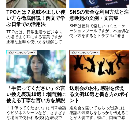
TPOとは？意味や正しい使
SNSの安全な利用方法と注
い方を徹底解説！例文で学
意喚起の文例・文言集
ぶ日常での活用法
SNSは便利で楽しいコミュニケ
ーションツールですが、不適切な
TPOとは、日常生活やビジネス
使い方をするとトラブルに巻き込
の場でよく耳にする言葉ですが、
まれることもあります。この記事
正確な意味や使い方を理解してい
では、SNSを安全に利用するた
ますか？TPOは「時（Time）、
めのポイントや注意喚起の文例を
場所（Place）、場合
ビジネステンプレート
ビジネステンプレート
紹介します。わかりやすい表現
（Occasion）」の頭文字をとっ
で、SNS利用のルールやマナー
た言葉で、その場にふさわしい行
に
動や言葉遣いを指します。こ
「手伝ってください」の言
送別会のお礼 感謝を伝え
い換え表現10選！場面別に
る文例10選と書き方のポイ
使える丁寧な言い方を解説
ント
「手伝ってください」は日常会話
送別会を開いてもらった際には、
やビジネスシーンなど、さまざま
感謝の気持ちをしっかり伝えるこ
な場面で使われる便利な表現で
とが大切です。特に、口頭で感謝
す。しかし、状況によっては「も
を述べた場合でも、改めてお礼の
っと丁寧に伝えたい」「カジュア
文章を送ることで、相手への感謝
ルな言い方がしたい」「指示っぽ
がより深く伝わります。本記事で