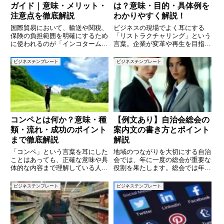
ガイド｜意味・メリット・
は？意味・目的・具体例を
注意点を徹底解説
わかりやすく解説！
国際貿易において、輸送や関税、
ビジネスの現場でよく耳にする
保険の負担範囲を明確にするため
「リストラクチャリング」という
に使われるのが「インコタームズ
言葉。企業が変革や再生を目指す
（Incoterms）」です。その中で
際に重要な戦略として用いられる
も DDP（Delivered Duty Paid：
この概念ですが、具体的に何を意
ビジネステンプレート
ビジネステンプレート
仕向地持込渡し・関税込み）
味し、どのような目的で実施され
は、売り手が買い手の指定場所ま
るのか、理解している人は意外に
で
少ないかもしれません。本記事で
は
コンペとは何か？意味・種
【例文あり】自治会総会の
類・流れ・成功のポイント
案内文の書き方とポイント
まで徹底解説
解説
「コンペ」という言葉を耳にした
地域のつながりを大切にする自治
ことはあっても、正確な意味や具
会では、年に一度の総会が重要な
体的な内容まで理解している人は
役割を果たします。総会では年間
意外と少ないかもしれません。ビ
の活動報告や今後の計画、会計報
ジネス、建築、デザイン、ゴルフ
告などが行われ、住民同士の意見
ビジネステンプレート
ビジネステンプレート
など、さまざまな分野で使われる
交換の場にもなります。この大切
この言葉は、「競争」や「提案の
な総会を円滑に実施するには、参
比較」という意味を持ちます。本
加者にわかりやすく丁寧な案内文