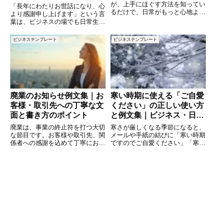
表現
が、上手にほぐす方法を知ってい
「長年にわたりお世話になり、心
るだけで、日常がもっと心地よく
より感謝申し上げます」という言
なります。本記事では、緊張を和
葉は、ビジネスの場でも日常生活
らげるための「言葉」に注目し、
でもよく使われる表現です。取引
その効果や活用法を詳しく解説し
先との関係や退職のあいさつ、長
ビジネステンプレート
ビジネステンプレート
ます。言葉の力で心を穏やかにす
く続いた活動の区切り、または家
るコツを身につけましょう。 (a
族や友人への感謝を伝えるとき
に、とても温かい印象を与えま
す。
廃業のお知らせ例文集｜お
寒い時期に使える「ご自愛
客様・取引先への丁寧な文
ください」の正しい使い方
面と書き方のポイント
と例文集｜ビジネス・日常
で好印象を与える表現
廃業は、事業の終止符を打つ大切
寒さが厳しくなる季節になると、
な節目です。お客様や取引先、関
メールや手紙の結びに「寒い時期
係者への感謝を込めて丁寧にお知
ですのでご自愛ください」「寒い
らせすることは、これまで築いて
日が続きますがご自愛ください」
きた信頼関係を守るうえで欠かせ
といった言葉を目にする機会が増
ません。しかし、いざ文章を作ろ
えます。しかし、「ご自愛くださ
うとすると「何を書けばいいの
い」は便利な表現である一方、使
か」「どこまで詳しく書くべき
い方を間違えると不自然に聞こえ
か」