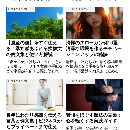
に深く残ります。表彰やお礼のシ
生活の中でも「サステナブルな選
ーンで渡される感謝状は、単なる
択」が求められています。しか
ビジネステンプレート
ビジネステンプレート
文章ではなく「心のこもった証」
し、「サステナブル」とは具体的
です。しかし実際に文面を考える
にどういう意味なのでしょうか？
となると「どんな構成にすればよ
また、私たちの生活にどのように
関
【夏至の候】今すぐ使え
清掃のスローガン例10選！
る！季節感あふれる挨拶文
清潔な環境を作るモチベー
の例文集と使い方解説
ションアップの秘訣
「夏至の候（げしのこう）」とい
清掃は、私たちの生活や職場環境
う表現は、ビジネス文書や手紙な
を快適に保つ重要な取り組みで
どで季節感を伝える際に使われる
す。清掃活動を効果的に進めるた
時候の挨拶の一つです。特に6月
めには、チーム全員の意識を高め
下旬、昼が最も長くなる「夏至」
ることが不可欠です。その際、ス
ビジネステンプレート
ビジネステンプレート
の時期にぴったりの言葉で、相手
ローガンはチームのモチベーショ
への気遣いや日本ならではの四季
ンを高め、清掃の目標を共有する
の移ろいを表現できます。しかし
ための強力なツールとなります。
本
長年にわたり感謝を伝える
緊張をほぐす魔法の言葉：
言葉と例文集｜ビジネスか
心を軽くする実践ガイド
らプライベートまで使える
緊張は誰にでも訪れるものです