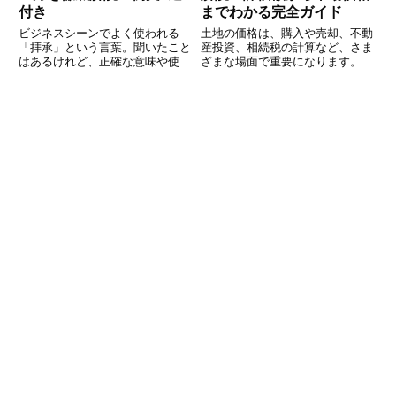
付き
までわかる完全ガイド
ビジネスシーンでよく使われる
土地の価格は、購入や売却、不動
「拝承」という言葉。聞いたこと
産投資、相続税の計算など、さま
はあるけれど、正確な意味や使い
ざまな場面で重要になります。し
方を理解していない方も多いので
かし、土地の価格は単純に「1坪
はないでしょうか。「拝承」は特
あたり〇万円」と決められるわけ
に、目上の方に対して丁寧に何か
ではなく、地価公示や路線価、不
を受け取る際に使用する表現で
動産取引事例、固定資産税評価額
す。本記事では、「拝承」の意
など、複数の基準や計算方法を組
味、正