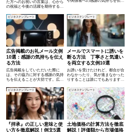
や関係者への感謝の気持ちを伝え
た方へのお祝いの言葉は、心から
ることです。閉店の挨拶は、今後
の祝福と今後の活躍を期待する気
のつながりを残すための大切な場
持ちを伝える大切なものです。し
面でもあります。本記事では、心
かし、いざメッセージを書こうと
ビジネステンプレート
ビジネステンプレート
を込めた閉店の挨拶文例を5つご
すると、どのような言葉を選べば
紹介し、それぞれのポイントや注
よいのか悩むこともあるでしょ
う。本記事では、ビジネス関係者
や
広告掲載のお礼メール文例
メールでスマートに誘いを
10選：感謝の気持ちを伝え
断る方法 丁寧さと気遣い
る方法
を両立する文例10選
広告掲載をしていただいた際に
お誘いを受けたけれど、都合が合
は、その協力に対する感謝の気持
わなかったり、気が進まなかった
ちを伝えることが大切です。広告
りすることは誰にでもあります。
主や関係者へのお礼メールは、感
ただし、相手の気持ちを損ねない
謝を示すとともに、今後の関係を
ように断るのは難しいと感じる方
ビジネステンプレート
ビジネステンプレート
円滑に進めるための大切なステッ
も多いのではないでしょうか。本
プです。この記事では、広告掲載
記事では、ビジネスやプライベー
のお礼として送るメールの文例を
トで役立つ、丁寧でスマートな断
1
『拝承』の正しい意味と使
土地価格の計算方法を徹底
い方を徹底解説！例文5選
解説！評価額から市場価格