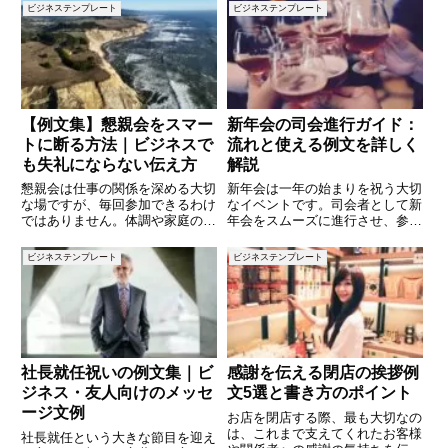
ビジネステンプレート
ビジネステンプレート
【例文集】懇親会をスマー
新年会の司会進行ガイド：
トに断る方法｜ビジネスで
流れと使える例文を詳しく
も失礼にならない伝え方
解説
懇親会は仕事の関係を深める大切
新年会は一年の始まりを祝う大切
な場ですが、毎回参加できるわけ
なイベントです。司会者として新
ではありません。体調や家庭の事
年会をスムーズに進行させ、参加
情、仕事の都合など、参加が難し
者全員が楽しめるようにすること
いケースは誰にでもあります。と
は重要な役割です。この記事で
ビジネステンプレート
ビジネステンプレート
はいえ、断り方を誤ると「付き合
は、新年会の司会進行の流れを詳
いが悪い」「協調性がない」とい
しく解説し、使いやすい例文もご
った印象を持たれてしまうことも
紹介します。司会進行に不安があ
る
社長就任祝いの例文集｜ビ
感謝を伝える閉店の挨拶例
ジネス・友人向けのメッセ
文5選と書き方のポイント
ージ文例
お店を閉店する際、最も大切なの
は、これまで支えてくれたお客様
社長就任という大きな節目を迎え