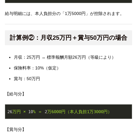
給与明細には、本人負担分の「1万5000円」が控除されます。
計算例②：月収25万円＋賞与50万円の場合
月収：25万円 → 標準報酬月額26万円（等級により）
保険料率：10%（仮定）
賞与：50万円
【給与分】
26
万円
×
10
%
＝
2
万6000円（本人負担1万3000円）
【賞与分】