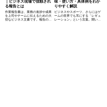
｜ビジネス現場で信頼され
味・使い方・具体例をわか
る報告とは
りやすく解説
作業報告書は、業務の進捗や成果
ビジネスやスポーツ、さらにはゲ
を上司やチームに伝えるための大
ームの世界でも耳にする「レギュ
切なビジネス文書です。報告の内
レーション」という言葉。聞いた
容が正確でわかりやすければ、信
ことはあっても、正確な意味や使
頼を得るだけでなく、プロジェク
い方を理解していない方も多いの
ト全体の効率アップにもつながり
ではないでしょうか？「ルールと
ます。この記事では、作業報告書
どう違うの？」「どんな場面で使
の基本的な構成や注意点、そして
うの？」といった疑問を解消する