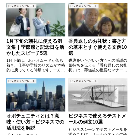
ビジネステンプレート
ビジネステンプレート
1月下旬の朝礼に使える例
香典返しのお礼状：書き方
文集｜季節感と記念日を活
の基本とすぐ使える文例10
かしたスピーチ5選
選
1月下旬は、お正月ムードが落ち
香典をいただいた方々への感謝の
着き、仕事や学校のリズムが本格
気持ちを伝える「香典返しのお礼
的に戻ってくる時期です。一方
状」は、葬儀後の重要なマナーの
で、寒さが最も厳しくなり、体調
一つです。適切な言葉遣いや形式
を崩しやすかったり、気持ちが沈
を守りながら、感謝とともに故人
ビジネステンプレート
ビジネステンプレート
みがちになったりする季節でもあ
を偲ぶ気持ちを伝えることが求め
ります。そんな時期の朝礼では、
られます。本記事では、香典返し
季節感を意識した話題や、前向き
のお礼状を書く際の基本ルールや
な
オポチュニティとは？意
ビジネスで使えるテストメ
味・使い方・ビジネスでの
ールの例文10選
活用法を解説
ビジネスシーンでテストメールを
送ることは、メールシステムの確