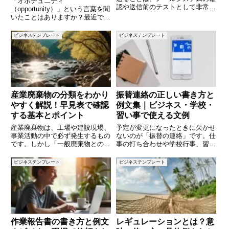
「オポチュニティ
認や送信前のテストとして非常に
（opportunity）」という言葉を聞
重要です。しかし、何をどのよう
いたことはありますか？最近で
に書けばいいのか悩むこともある
は、ビジネスシーンやマーケティ
でしょう。この記事では、テスト
ングの場面で使われることが増え
ビジネステンプレート
ビジネステンプレート
メールを送る際のポイントと実際
ていますが、正確な意味や適切な
に使える例文を10個ご紹介しま
使い方を理解している人は意外と
少ないかもしれません。本記事で
は、
産業廃棄物の分類をわかり
振替連絡の正しい書き方と
やすく解説！早見表で確認
例文集｜ビジネス・学校・
する基本とポイント
習い事で使える文例
産業廃棄物は、工場や建設現場、
予定が変更になったときに欠かせ
事業活動の中で必ず発生するもの
ないのが「振替の連絡」です。仕
です。しかし「一般廃棄物との違
事の打ち合わせや学校行事、習い
いは？」「どんなものが産業廃棄
事やレッスンなど、日常生活の中
物に分類されるのか？」といった
で予定を変更しなければならない
ビジネステンプレート
ビジネステンプレート
疑問を持つ方も多いのではないで
場面は多くあります。その際に、
しょうか。本記事では、産業廃棄
相手へ丁寧で分かりやすい連絡を
物の基本的な分類をわかりやすく
することで信頼関係を守り、スム
作業報告書の書き方と例文
レギュレーションとは？意