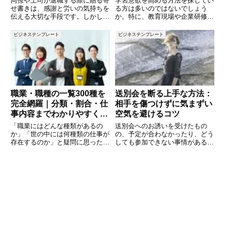
同僚や上司が退職する際に贈る寄
学習意欲を高める方法を探してい
せ書きは、感謝と労いの気持ちを
る方は多いのではないでしょう
伝える大切な手段です。しかし、
か。特に、教育現場や企業研修に
どのような言葉を選べば良いのか
おいて、受講者が積極的に学ぶ環
迷うこともあるでしょう。この記
境を作ることは重要です。そこで
ビジネステンプレート
ビジネステンプレート
事では、退職する方に贈る寄せ書
注目されているのが「ARCSモデ
きの文例を10個ご紹介します。
ル」です。ARCSモデルは、学習
心のこもったメッセージで、これ
者の動機づけを高めるために開
職業・職種の一覧300種を
送別会を断る上手な方法：
完全網羅｜分類・割合・仕
相手を傷つけずに気まずい
事内容までわかりやすく解
空気を避けるコツ
説
「職業にはどんな種類があるの
送別会へのお誘いを受けたもの
か」「世の中には何種類の仕事が
の、予定が合わなかったり、どう
存在するのか」と疑問に思ったこ
しても参加できない事情がある場
とはありませんか。進学や転職、
合、断り方に悩むことはありませ
就職活動、キャリア設計を考える
んか？せっかくのお誘いを断るの
うえで、職業・職種の全体像を把
は気が引けるものの、無理をして
握することはとても重要です。本
参加するのも避けたいところで
記事では、日本で一般的に認知さ
す。本記事では、相手を傷つけず
れ
に送