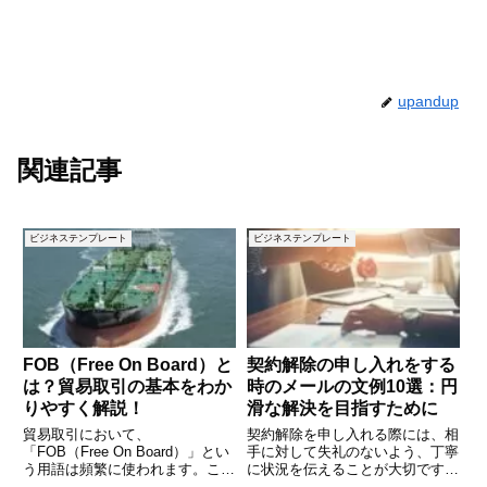
upandup
関連記事
ビジネステンプレート
ビジネステンプレート
FOB（Free On Board）と
契約解除の申し入れをする
は？貿易取引の基本をわか
時のメールの文例10選：円
りやすく解説！
滑な解決を目指すために
貿易取引において、
契約解除を申し入れる際には、相
「FOB（Free On Board）」とい
手に対して失礼のないよう、丁寧
う用語は頻繁に使われます。これ
に状況を伝えることが大切です。
はインコタームズ（Incoterms）
しかし、どのような言葉で伝える