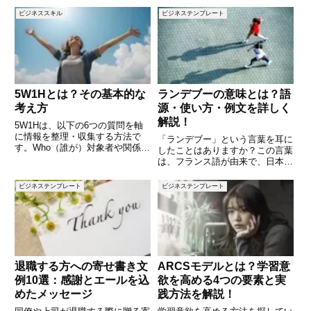
の一つで、船積みを前提とした取
べきか悩むこともあるでしょう。
ビジネススキル
ビジネステンプレート
引条件のことを指します。しか
この記事では、契約解除を申し入
し、FOBの具体的な意味や、他
れる際に使えるメールの文例を
の貿易条件との違いを理
10個ご紹介します。円滑な解決
を
5W1Hとは？その基本的な
ランデブーの意味とは？語
考え方
源・使い方・例文を詳しく
解説！
5W1Hは、以下の6つの質問を軸
に情報を整理・収集する方法で
「ランデブー」という言葉を耳に
す。Who（誰が）対象者や関係者
したことはありますか？この言葉
を特定するための質問。
は、フランス語が由来で、日本語
What（何を）対象や出来事を具
でも日常会話や文学、さらには宇
体的に理解するための質問。
宙開発の分野でも使われていま
ビジネステンプレート
ビジネステンプレート
When（いつ）時間やタイミング
す。しかし、「ランデブー」の正
を把握するための質問。
確な意味や使い方について、詳し
Where（ど
く理解している人は意外と少ない
か
退職する方への寄せ書き文
ARCSモデルとは？学習意
例10選：感謝とエールを込
欲を高める4つの要素と実
めたメッセージ
践方法を解説！