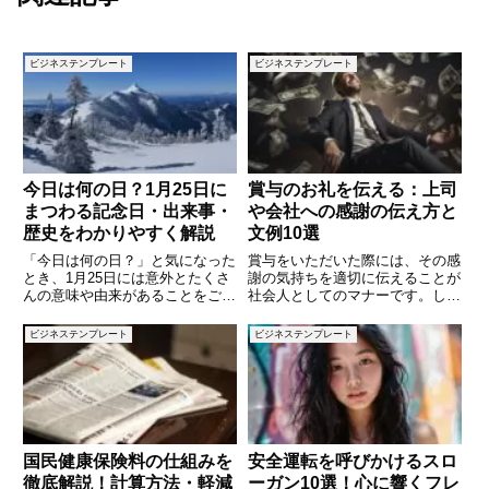
ビジネステンプレート
ビジネステンプレート
今日は何の日？1月25日に
賞与のお礼を伝える：上司
まつわる記念日・出来事・
や会社への感謝の伝え方と
歴史をわかりやすく解説
文例10選
「今日は何の日？」と気になった
賞与をいただいた際には、その感
とき、1月25日には意外とたくさ
謝の気持ちを適切に伝えることが
んの意味や由来があることをご存
社会人としてのマナーです。しか
じでしょうか。1月下旬はお正月
し、どのような表現が相応しいの
気分が抜け、日常が本格的に動き
か悩む方も多いのではないでしょ
ビジネステンプレート
ビジネステンプレート
出す時期でもあります。そんな1
うか。本記事では、賞与のお礼を
月25日は、食に関する記念日か
伝える際のポイントや書き方を解
ら、仕事や暮らしに関係する日
説し、実際に使える文例を10個
国民健康保険料の仕組みを
安全運転を呼びかけるスロ
徹底解説！計算方法・軽減
ーガン10選！心に響くフレ