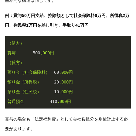
基本的な構造は同じです。
例：賞与50万円支給、控除額として社会保険料6万円、所得税2万
円、住民税1万円を差し引き、手取り41万円
（借方）
賞与
500
,000円
（貸方）
預り金（社会保険料）
60
,000円
預り金（所得税）
20
,000円
預り金（住民税）
10
,000円
普通預金
410
,000円
賞与の場合も「法定福利費」として会社負担分を別途計上する必
要があります。