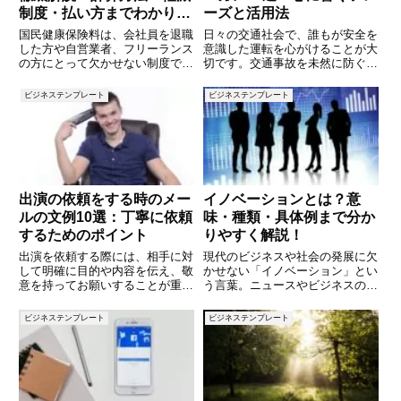
制度・払い方までわかりや
ーズと活用法
すく解説
国民健康保険料は、会社員を退職
日々の交通社会で、誰もが安全を
した方や自営業者、フリーランス
意識した運転を心がけることが大
の方にとって欠かせない制度で
切です。交通事故を未然に防ぐた
す。毎年金額が変わり、計算方法
めには、意識的な行動だけでな
も複雑で「なぜこんなに高いの
く、周囲への啓発も欠かせませ
ビジネステンプレート
ビジネステンプレート
か」と疑問を持つ方も少なくあり
ん。特に、短く力強いスローガン
ません。さらに、自治体ごとに保
は、多くの人の心に響き、安全運
険料の仕組みが異なるため、理解
転の意識を高める強力な手段とな
しづ
りま
出演の依頼をする時のメー
イノベーションとは？意
ルの文例10選：丁寧に依頼
味・種類・具体例まで分か
するためのポイント
りやすく解説！
出演を依頼する際には、相手に対
現代のビジネスや社会の発展に欠
して明確に目的や内容を伝え、敬
かせない「イノベーション」とい
意を持ってお願いすることが重要
う言葉。ニュースやビジネスの現
です。具体的な日時や目的を示す
場でも頻繁に使われていますが、
ことで、相手にとっても判断がし
その意味を正しく理解しています
ビジネステンプレート
ビジネステンプレート
やすくなります。この記事では、
か？イノベーションは単なる「新
出演を依頼する際に使えるメール
しい技術」ではなく、価値の創造
の文例を10個ご紹介します。分
や変革をもたらす概念です。この