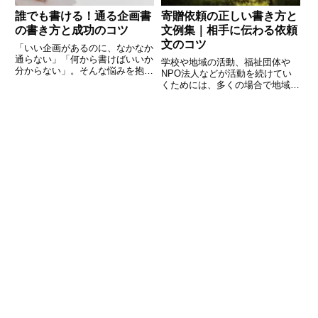
誰でも書ける！通る企画書
寄贈依頼の正しい書き方と
の書き方と成功のコツ
文例集｜相手に伝わる依頼
文のコツ
「いい企画があるのに、なかなか
通らない」「何から書けばいいか
学校や地域の活動、福祉団体や
分からない」。そんな悩みを抱え
NPO法人などが活動を続けてい
るビジネスパーソンは少なくあり
くためには、多くの場合で地域の
ません。実は、企画書には「伝わ
方々や企業からの寄贈や支援が必
る型」と「押さえるべき要素」が
要となります。その際に大切にな
あります。本記事では、はじめて
るのが「寄贈依頼文」です。依頼
の方でも書けるように、企画書の
の文章は、お願いの気持ちを伝え
ると同時に、活動の目的や背景を
正