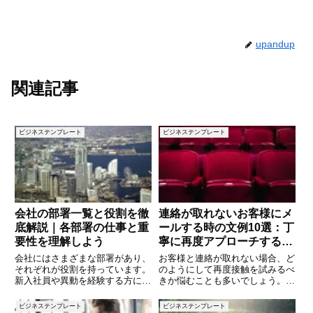
upandup
関連記事
ビジネステンプレート
ビジネステンプレート
会社の部署一覧と役割を徹
連絡が取れないお客様にメ
底解説｜各部署の仕事と重
ールする時の文例10選：丁
要性を理解しよう
寧に再度アプローチする方
法
会社にはさまざまな部署があり、
お客様と連絡が取れない場合、ど
それぞれが役割を持っています。
のようにして再度接触を試みるべ
新入社員や異動を経験する方にと
きか悩むことも多いでしょう。ビ
って、「どの部署が何をしている
ジネスマナーを守りつつ、相手に
のか？」を理解することは重要で
負担をかけない丁寧なメールが求
ビジネステンプレート
ビジネステンプレート