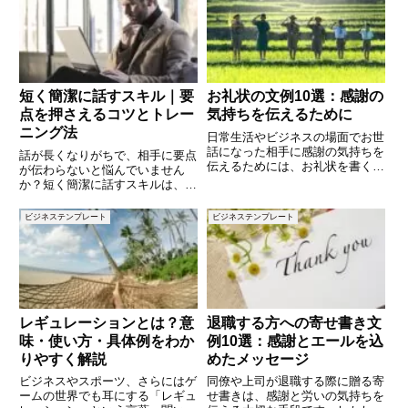
す。また、会社全体の仕組みを知
められます。この記事では、連絡
ることで、自分の仕事がどのよう
が取れないお客様に送る際に使え
に組織に貢献しているのかを把握
るメールの文例を10個ご紹介し
短く簡潔に話すスキル｜要
お礼状の文例10選：感謝の
点を押さえるコツとトレー
気持ちを伝えるために
ニング法
日常生活やビジネスの場面でお世
話になった相手に感謝の気持ちを
話が長くなりがちで、相手に要点
伝えるためには、お礼状を書くこ
が伝わらないと悩んでいません
とがとても大切です。しかし、ど
か？短く簡潔に話すスキルは、ビ
のように書けば良いのか迷うこと
ジネスシーンや日常会話において
もあるでしょう。この記事では、
非常に重要です。要点を押さえ、
ビジネステンプレート
ビジネステンプレート
お礼状の文例を10個ご紹介しま
シンプルに伝えることで、相手に
す。シンプルで心のこもったお礼
理解しやすく、信頼感も増しま
す。本記事では、簡潔に話すスキ
ルを
レギュレーションとは？意
退職する方への寄せ書き文
味・使い方・具体例をわか
例10選：感謝とエールを込
りやすく解説
めたメッセージ
ビジネスやスポーツ、さらにはゲ
同僚や上司が退職する際に贈る寄
ームの世界でも耳にする「レギュ
せ書きは、感謝と労いの気持ちを