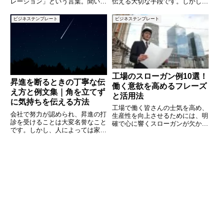
レーション」という言葉。聞いた
伝える大切な手段です。しかし、
ことはあっても、正確な意味や使
どのような言葉を選べば良いのか
い方を理解していない方も多いの
迷うこともあるでしょう。この記
ビジネステンプレート
ビジネステンプレート
ではないでしょうか？「ルールと
事では、退職する方に贈る寄せ書
どう違うの？」「どんな場面で使
きの文例を10個ご紹介します。
うの？」といった疑問を解消する
心のこもったメッセージで、これ
工場のスローガン例10選！
昇進を断るときの丁寧な伝
働く意欲を高めるフレーズ
え方と例文集｜角を立てず
と活用法
に気持ちを伝える方法
工場で働く皆さんの士気を高め、
会社で努力が認められ、昇進の打
生産性を向上させるためには、明
診を受けることは大変名誉なこと
確で心に響くスローガンが欠かせ
です。しかし、人によっては家庭
ません。スローガンは、従業員の
の事情や健康、ライフスタイルと
目標意識を共有し、チームとして
の兼ね合いから、あえて昇進を望
一体感を持つための大切なツール
まない場合もあります。ただし
です。本記事では、工場に適した
「せっかくの昇進を断る」という
スローガンの例を10個紹介し、
行為は、相手に誤解を与えやす
く、