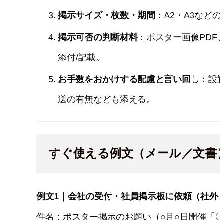
掲示サイズ・枚数・期間
：A2・A3な
掲示可否の判断材料
：ポスター画像PD
添付/記載。
お手数をおかけする配慮と言い回し
：設
送の有無なども添える。
すぐ使える例文（メール／文書）
例文1｜会社の受付・社員掲示板に依頼（社外
件名：ポスター掲示のお願い（○月○日開催「〇