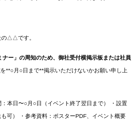
社の△△です。
ミナー」
の周知のため、御社受付横掲示板または社員
枚
を**○月○日まで**掲示いただけないかお願い申し上
間：本日〜○月○日（イベント終了翌日まで） ・設置
も可） ・参考資料：ポスターPDF、イベント概要