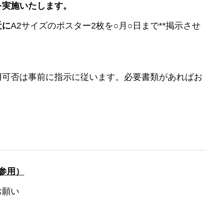
を実施いたします。
近に
A2サイズのポスター2枚を○月○日まで**掲示させ
用可否は事前に指示に従います。必要書類があればお
。
参用）
お願い