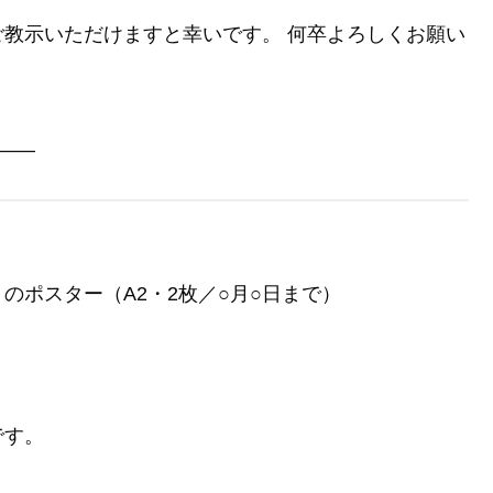
教示いただけますと幸いです。 何卒よろしくお願い
――
のポスター（A2・2枚／○月○日まで）
です。