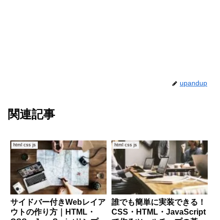
upandup
関連記事
html css js
html css js
サイドバー付きWebレイア
誰でも簡単に実装できる！
ウトの作り方｜HTML・
CSS・HTML・JavaScript