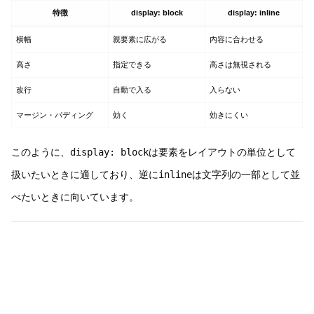
特徴
display: block
display: inline
横幅
親要素に広がる
内容に合わせる
高さ
指定できる
高さは無視される
改行
自動で入る
入らない
マージン・パディング
効く
効きにくい
このように、
display: block
は要素をレイアウトの単位として
扱いたいときに適しており、逆に
inline
は文字列の一部として並
べたいときに向いています。