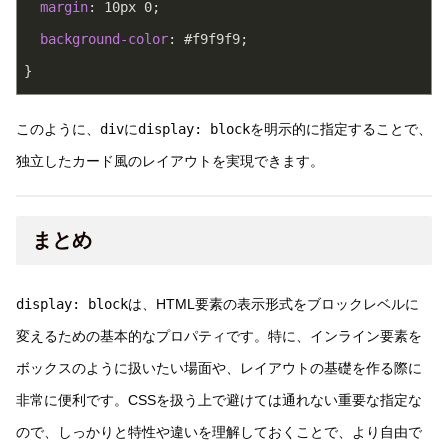
margin
: 
10px
0
;
background-color
: 
#f9f9f9
;
}
このように、
div
に
display: block
を明示的に指定することで、
独立したカード風のレイアウトを実現できます。
まとめ
display: block
は、HTML要素の表示形式をブロックレベルに
変えるための基本的なプロパティです。特に、インライン要素を
ボックスのように扱いたい場面や、レイアウトの基礎を作る際に
非常に便利です。CSSを扱う上で避けては通れない重要な指定な
ので、しっかりと特性や違いを理解しておくことで、より自由で