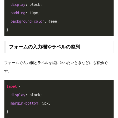
display
: block;
padding
: 
10px
;
background-color
: 
#eee
;
}
フォームの入力欄やラベルの整列
フォームで入力欄とラベルを縦に並べたいときなどにも有効で
す。
label
 {
display
: block;
margin-bottom
: 
5px
;
}