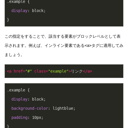
.example
 {
display
: block;
}
この指定をすることで、該当する要素がブロックレベルとして表
示されます。例えば、インライン要素である
<a>
タグに適用してみ
ましょう。
<
a
href
=
"#"
class
=
"example"
>
リンク
</
a
>
.example
 {
display
: block;
background-color
: lightblue;
padding
: 
10px
;
}