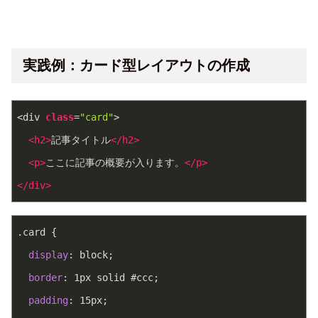
実践例：カード型レイアウトの作成
<div 
class
=
"card"
>
<
h2
>
記事タイトル
</
h2
>
<
p
>
ここに記事の概要が入ります。
</
p
>
</
div
>
.card
 {
display
: block;
border
: 
1px
 solid 
#ccc
;
padding
: 
15px
;