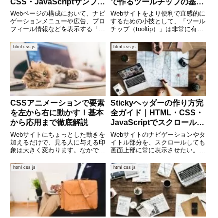
CSS・JavaScriptサンプル
で作るツールチップの基本
付き
と応用
Webページの構成において、ナビ
Webサイトをより便利で直感的に
ゲーションメニューや広告、プロ
するための小技として、「ツール
フィール情報などを表示する「サ
チップ（tooltip）」は非常に有用
イドバー」はとても重要です。特
なパーツです。マウスを乗せたと
に情報量が多いブログや管理画面
きに補足情報を表示したり、入力
html css js
html css js
では、サイドバー付きのレイアウ
欄の使い方を示したりと、ユーザ
トがユーザーの操作性を高めてく
ー体験を向上させる場面でよく使
れます。この記事では、HTM
われます。この記事で
CSSアニメーションで要素
Stickyヘッダーの作り方完
を左から右に動かす！基本
全ガイド｜HTML・CSS・
から応用まで徹底解説
JavaScriptでスクロール固
定を実現しよう
Webサイトにちょっとした動きを
Webサイトのナビゲーションやタ
加えるだけで、見る人に与える印
イトル部分を、スクロールしても
象は大きく変わります。なかでも
画面上部に常に表示させたい。そ
「左から右に動くアニメーショ
んなときに便利なのが「Stickyヘ
ン」は、目を引く効果的な演出の
ッダー（スクロール固定ヘッダ
html css js
html css js
一つです。この記事では、CSS
ー）」です。HTML・CSSだけで
を使って要素を左から右にアニメ
実装する方法、JavaScriptを使っ
ーションさせる基本的な方法から
てより柔軟