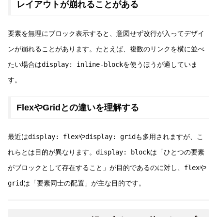
レイアウトが崩れることがある
要素を無理にブロック表示すると、意図せず改行が入ってデザイ
ンが崩れることがあります。たとえば、複数のリンクを横に並べ
たい場合は
display: inline-block
を使うほうが適していま
す。
FlexやGridとの違いを理解する
最近は
display: flex
や
display: grid
も多用されますが、こ
れらとは目的が異なります。
display: block
は「ひとつの要素
がブロックとして存在すること」が目的であるのに対し、
flex
や
grid
は「要素同士の配置」が主な目的です。