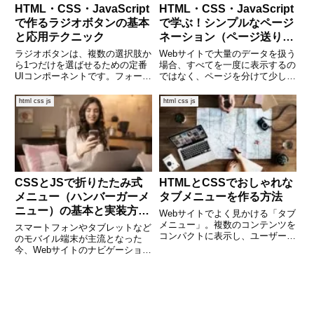
HTML・CSS・JavaScript
HTML・CSS・JavaScript
で作るラジオボタンの基本
で学ぶ！シンプルなページ
と応用テクニック
ネーション（ページ送り）
の実装方法
ラジオボタンは、複数の選択肢か
Webサイトで大量のデータを扱う
ら1つだけを選ばせるための定番
場合、すべてを一度に表示するの
UIコンポーネントです。フォーム
ではなく、ページを分けて少しず
作成の中でも特に使用頻度が高
つ見せる「ページネーション（ペ
く、ユーザーにとっても直感的に
ージ送り）」が重要になります。
html css js
html css js
使いやすい要素です。しかし、見
ブログ記事一覧、検索結果一覧、
た目のカスタマイズやJavaScript
商品一覧など、実に多くのWebサ
との連携方法について
ービスで使われています。本
CSSとJSで折りたたみ式
HTMLとCSSでおしゃれな
メニュー（ハンバーガーメ
タブメニューを作る方法
ニュー）の基本と実装方法
Webサイトでよく見かける「タブ
を徹底解説！
メニュー」。複数のコンテンツを
スマートフォンやタブレットなど
コンパクトに表示し、ユーザーの
のモバイル端末が主流となった
利便性を高める便利なUIパーツで
今、Webサイトのナビゲーション
す。この記事では、JavaScriptを
も変化しています。中でも「ハン
使わず、HTMLとCSSだけで動作
バーガーメニュー（折りたたみ式
するシンプルなタブメニューの作
メニュー）」は、限られたスペー
り方を丁寧に
スを有効活用するために多くの
Webサイトで採用されている定番