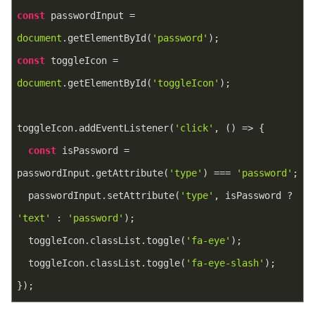
const
 passwordInput = 
document
.getElementById(
'password'
);
const
 toggleIcon = 
document
.getElementById(
'toggleIcon'
);
toggleIcon.addEventListener(
'click'
, 
()
 =>
 {
const
 isPassword = 
passwordInput.getAttribute(
'type'
) === 
'password'
;
  passwordInput.setAttribute(
'type'
, isPassword ? 
'text'
 : 
'password'
);
  toggleIcon.classList.toggle(
'fa-eye'
);
  toggleIcon.classList.toggle(
'fa-eye-slash'
);
});