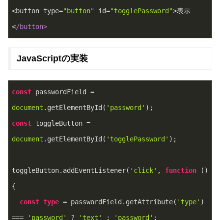
<button type=
"button"
 id=
"togglePassword"
>表示
<
/button>
JavaScriptの実装
const
 passwordField = 
document
.getElementById(
'password'
);
const
 toggleButton = 
document
.getElementById(
'togglePassword'
);
toggleButton.addEventListener(
'click'
, 
function
 (
) 
{
const
type
 = passwordField.getAttribute(
'type'
) 
=== 
'password'
 ? 
'text'
 : 
'password'
;