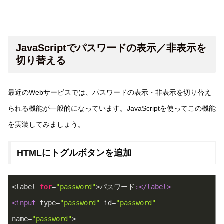
JavaScriptでパスワードの表示／非表示を
切り替える
最近のWebサービスでは、パスワードの表示・非表示を切り替え
られる機能が一般的になっています。JavaScriptを使ってこの機能
を実装してみましょう。
HTMLにトグルボタンを追加
<label 
for
=
"password"
>パスワード
:</label>
<input
 type=
"password"
 id=
"password"
name=
"password"
>