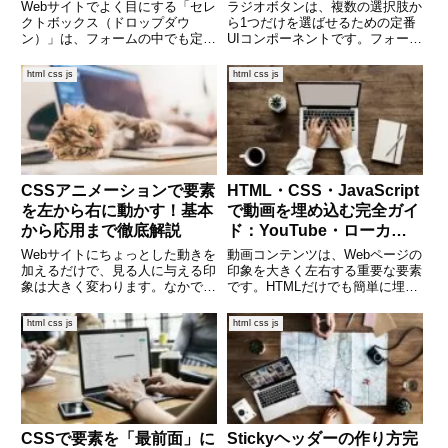
と応用
Webサイトでよく目にする「セレ
ラジオボタンは、複数の選択肢か
クトボックス（ドロップダウ
ら1つだけを選ばせるための定番
ン）」は、フォームの中でも定番
UIコンポーネントです。フォーム
のパーツです。ユーザーが一覧か
作成の中でも特に使用頻度が高
ら選択肢を選ぶシンプルな操作が
く、ユーザーにとっても直感的に
html css js
html css js
できるため、アンケートや問い合
使いやすい要素です。しかし、見
わせフォームなどさまざまな場面
た目のカスタマイズやJavaScript
で使われています。本記事では、
との連携方法について
H
CSSアニメーションで要素
HTML・CSS・JavaScript
を左から右に動かす！基本
で動画を埋め込む完全ガイ
から応用まで徹底解説
ド：YouTube・ローカ
ル・カスタマイズまで
Webサイトにちょっとした動きを
動画コンテンツは、Webページの
加えるだけで、見る人に与える印
印象を大きく左右する重要な要素
象は大きく変わります。なかでも
です。HTMLだけでも簡単に埋め
「左から右に動くアニメーショ
込めますが、CSSやJavaScriptを
ン」は、目を引く効果的な演出の
使えば、デザイン性の高いプレー
html css js
html css js
一つです。この記事では、CSS
ヤーや操作性の良いインタフェー
を使って要素を左から右にアニメ
スも実現できます。この記事で
ーションさせる基本的な方法から
は、YouTub
CSSで要素を「最前面」に
Stickyヘッダーの作り方完