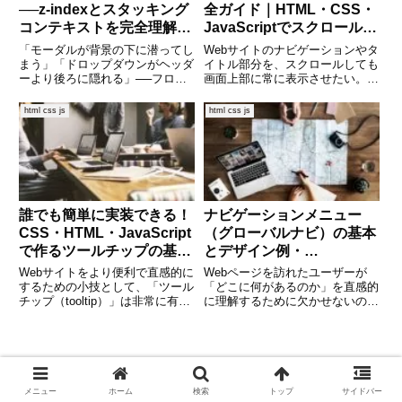
──z-indexとスタッキング
全ガイド｜HTML・CSS・
コンテキストを完全理解す
JavaScriptでスクロール固
る
定を実現しよう
「モーダルが背景の下に潜ってし
Webサイトのナビゲーションやタ
まう」「ドロップダウンがヘッダ
イトル部分を、スクロールしても
ーより後ろに隠れる」──フロン
画面上部に常に表示させたい。そ
トエンド実装で頻出する“最前面
んなときに便利なのが「Stickyヘ
に出したいのに出ない”問題の多
ッダー（スクロール固定ヘッダ
html css js
html css js
くは、z-index と “スタッキング
ー）」です。HTML・CSSだけで
コンテキスト（stacking
実装する方法、JavaScriptを使っ
context）”
てより柔軟
誰でも簡単に実装できる！
ナビゲーションメニュー
CSS・HTML・JavaScript
（グローバルナビ）の基本
で作るツールチップの基本
とデザイン例・
と応用
HTML&CSSコード解説
Webサイトをより便利で直感的に
Webページを訪れたユーザーが
するための小技として、「ツール
「どこに何があるのか」を直感的
チップ（tooltip）」は非常に有用
に理解するために欠かせないの
なパーツです。マウスを乗せたと
が、ナビゲーションメニュー、い
きに補足情報を表示したり、入力
わゆる「グローバルナビ」です。
欄の使い方を示したりと、ユーザ
サイト全体の構造を示すこのメニ
ー体験を向上させる場面でよく使
ューは、使いやすさやデザイン性
われます。この記事で
を大きく左右します。本記事で
は、
メニュー
ホーム
検索
トップ
サイドバー