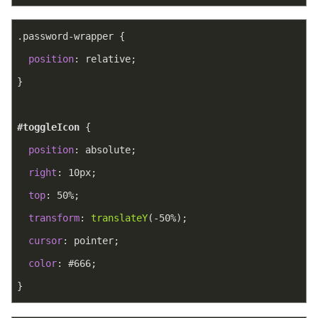
.password-wrapper
 {
position
: relative;
}
#toggleIcon
 {
position
: absolute;
right
: 
10px
;
top
: 
50%
;
transform
: 
translateY
(-50%);
cursor
: pointer;
color
: 
#666
;
}