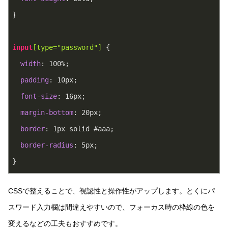
}
input
[type="password"]
 {
width
: 
100%
;
padding
: 
10px
;
font-size
: 
16px
;
margin-bottom
: 
20px
;
border
: 
1px
 solid 
#aaa
;
border-radius
: 
5px
;
}
CSSで整えることで、視認性と操作性がアップします。とくにパ
スワード入力欄は間違えやすいので、フォーカス時の枠線の色を
変えるなどの工夫もおすすめです。