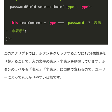
  passwordField.setAttribute(
'type'
, 
type
);
this
.textContent = 
type
 === 
'password'
 ? 
'表示'
: 
'非表示'
;
});
このスクリプトでは、ボタンをクリックするたびに
type
属性を切
り替えることで、入力文字の表示・非表示を制御しています。ボ
タンのラベルも「表示」「非表示」に自動で変わるので、ユーザ
ーにとってもわかりやすい仕様です。