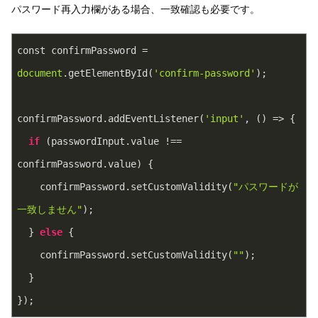
パスワード再入力欄がある場合、一致確認も必要です。
const confirmPassword = 
document
.getElementById(
'confirm-password'
);
confirmPassword.addEventListener(
'input'
, 
()
 =>
 {
if
 (passwordInput.value !== 
confirmPassword.value) {
    confirmPassword.setCustomValidity(
"パスワードが
一致しません"
);
  } 
else
 {
    confirmPassword.setCustomValidity(
""
);
  }
});