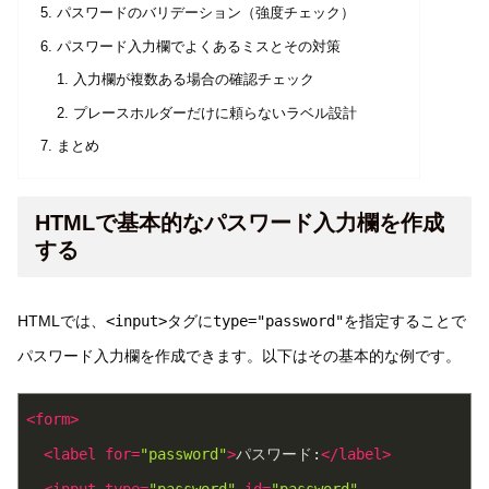
パスワードのバリデーション（強度チェック）
パスワード入力欄でよくあるミスとその対策
入力欄が複数ある場合の確認チェック
プレースホルダーだけに頼らないラベル設計
まとめ
HTMLで基本的なパスワード入力欄を作成
する
HTMLでは、
<input>
タグに
type="password"
を指定することで
パスワード入力欄を作成できます。以下はその基本的な例です。
<
form
>
<
label
for
=
"password"
>
パスワード:
</
label
>
<
input
type
=
"password"
id
=
"password"