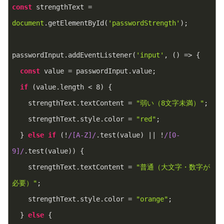
const
 strengthText = 
document
.getElementById(
'passwordStrength'
);
passwordInput.addEventListener(
'input'
, 
()
 =>
 {
const
 value = passwordInput.value;
if
 (value.length < 
8
) {
    strengthText.textContent = 
"弱い（8文字未満）"
;
    strengthText.style.color = 
"red"
;
  } 
else
if
 (!
/[A-Z]/
.test(value) || !
/[0-
9]/
.test(value)) {
    strengthText.textContent = 
"普通（大文字・数字が
必要）"
;
    strengthText.style.color = 
"orange"
;
  } 
else
 {