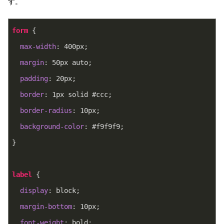
す。
form
 {
max-width
: 
400px
;
margin
: 
50px
 auto;
padding
: 
20px
;
border
: 
1px
 solid 
#ccc
;
border-radius
: 
10px
;
background-color
: 
#f9f9f9
;
}
label
 {
display
: block;
margin-bottom
: 
10px
;
font-weight
: bold;