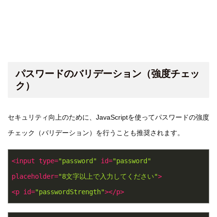
パスワードのバリデーション（強度チェッ
ク）
セキュリティ向上のために、JavaScriptを使ってパスワードの強度
チェック（バリデーション）を行うことも推奨されます。
<
input
type
=
"password"
id
=
"password"
placeholder
=
"8文字以上で入力してください"
>
<
p
id
=
"passwordStrength"
>
</
p
>