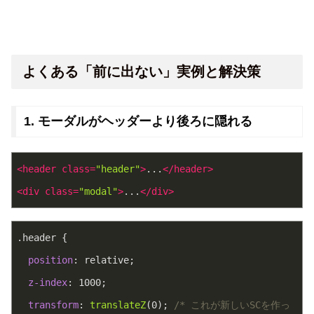
よくある「前に出ない」実例と解決策
1. モーダルがヘッダーより後ろに隠れる
<
header
class
=
"header"
>
...
</
header
>
<
div
class
=
"modal"
>
...
</
div
>
.header
 {
position
: relative;
z-index
: 
1000
;
transform
: 
translateZ
(0); 
/* これが新しいSCを作っ