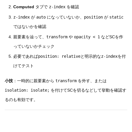
Computed
タブで
z-index
を確認
z-index
が
auto
になっていないか、
position
が
static
ではないかを確認
親要素を辿って、
transform
や
opacity < 1
などSCを作
っていないかチェック
必要であれば
position: relative
と明示的な
z-index
を付
けてテスト
小技
：一時的に親要素から
transform
を外す、または
isolation: isolate;
を付けてSCを切るなどして挙動を確認す
るのも有効です。