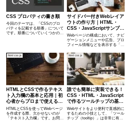
CSS プロパティの書き順
サイドバー付きWebレイア
ウトの作り方｜HTML・
今回のテーマは、「CSSのプロ
CSS・JavaScriptサンプル
パティを記載する順番」について
です。順番についていくつかのや
付き
Webページの構成において、ナビ
り方がありますが、今回は
ゲーションメニューや広告、プロ
「mozilla.org Base Styles」をも
フィール情報などを表示する「サ
とに記載順については、解説しま
イドバー」はとても重要です。特
す。順番を暗記しておけば、
に情報量が多いブログや管理画面
html css js
html css js
CSSについての
では、サイドバー付きのレイアウ
トがユーザーの操作性を高めてく
れます。この記事では、HTM
HTMLとCSSで作るテキス
誰でも簡単に実装できる！
ト入力欄の基本と応用｜初
CSS・HTML・JavaScript
心者からプロまで使えるデ
で作るツールチップの基本
ザイン術
と応用
HTMLとCSSを使ってWebページ
Webサイトをより便利で直感的に
を作成する際、欠かせないのが
するための小技として、「ツール
「テキスト入力欄」です。お問い
チップ（tooltip）」は非常に有用
合わせフォームやログイン画面、
なパーツです。マウスを乗せたと
検索バーなど、さまざまな場面で
きに補足情報を表示したり、入力