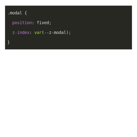
.modal
 {
position
: fixed;
z-index
: 
var
(--z-modal);
}