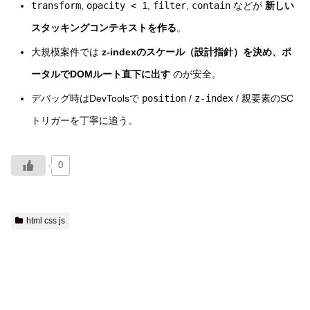
transform
,
opacity < 1
,
filter
,
contain
などが
新しい
スタッキングコンテキストを作る
。
大規模案件では
z-indexのスケール（設計指針）を決め、ポ
ータルでDOMルート直下に出す
のが安全。
デバッグ時はDevToolsで
position
/
z-index
/ 親要素のSC
トリガーを丁寧に追う。
0
html css js