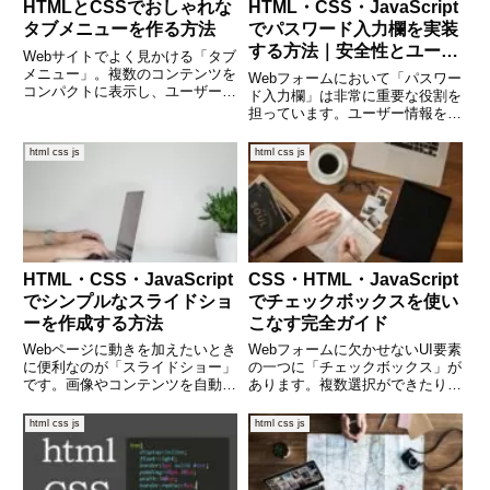
HTMLとCSSでおしゃれな
HTML・CSS・JavaScript
タブメニューを作る方法
でパスワード入力欄を実装
する方法｜安全性とユーザ
Webサイトでよく見かける「タブ
ビリティを両立するテクニ
メニュー」。複数のコンテンツを
Webフォームにおいて「パスワー
コンパクトに表示し、ユーザーの
ック
ド入力欄」は非常に重要な役割を
利便性を高める便利なUIパーツで
担っています。ユーザー情報を守
す。この記事では、JavaScriptを
る入り口であるため、見た目のわ
使わず、HTMLとCSSだけで動作
かりやすさとセキュリティのバラ
html css js
html css js
するシンプルなタブメニューの作
ンスが求められます。本記事で
り方を丁寧に
は、HTML・CSS・JavaScriptを
使ってパスワード
HTML・CSS・JavaScript
CSS・HTML・JavaScript
でシンプルなスライドショ
でチェックボックスを使い
ーを作成する方法
こなす完全ガイド
Webページに動きを加えたいとき
Webフォームに欠かせないUI要素
に便利なのが「スライドショー」
の一つに「チェックボックス」が
です。画像やコンテンツを自動で
あります。複数選択ができたり、
切り替えることで、見た目にイン
条件同意に使われたりと、その活
パクトを与えることができます。
用シーンは多岐にわたります。本
html css js
html css js
この記事では、HTML、CSS、そ
記事では、HTMLでの基本的なチ
してJavaScriptを使って、シンプ
ェックボックスの実装方法から、
ルかつ実用的な
CSSでのデザインカスタ