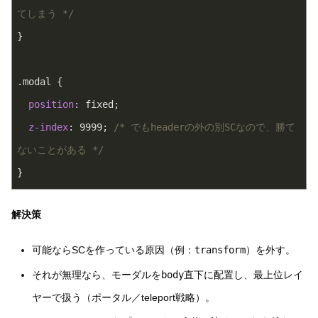
てしまう */
}
.modal
 {
position
: fixed;
z-index
: 
9999
; 
/* でもheaderの外の別SCなので、勝て
ないことがある */
}
解決策
可能ならSCを作っている原因（例：
transform
）を外す。
それが無理なら、モーダルを
body
直下に配置し、最上位レイ
ヤーで扱う（ポータル／teleport戦略）。