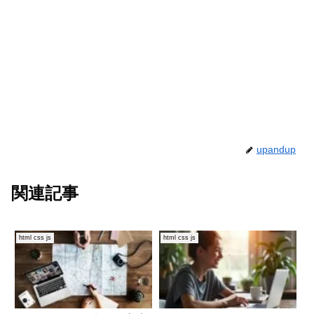
upandup
関連記事
html css js
html css js