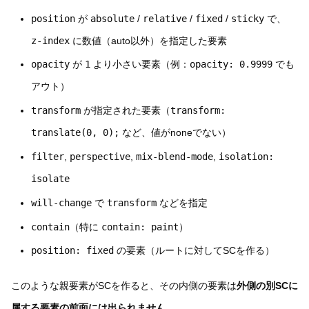
position
が
absolute
/
relative
/
fixed
/
sticky
で、
z-index
に数値（auto以外）を指定した要素
opacity
が
1
より小さい要素（例：
opacity: 0.9999
でも
アウト）
transform
が指定された要素（
transform:
translate(0, 0);
など、値がnoneでない）
filter
,
perspective
,
mix-blend-mode
,
isolation:
isolate
will-change
で
transform
などを指定
contain
（特に
contain: paint
）
position: fixed
の要素（ルートに対してSCを作る）
このような親要素がSCを作ると、その内側の要素は
外側の別SCに
属する要素の前面には出られません
。