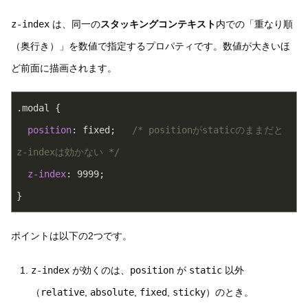
z-index
は、同一の
スタッキングコンテキスト
内での「重なり順
（奥行き）」を数値で指定するプロパティです。数値が大きいほ
ど前面に描画されます。
.modal
 {
position
: fixed;   
/* positionがstaticのままだと
z-indexは効かない */
z-index
: 
9999
;
}
ポイントは以下の2つです。
z-index
が効くのは、
position
が
static
以外
（
relative
,
absolute
,
fixed
,
sticky
）のとき。