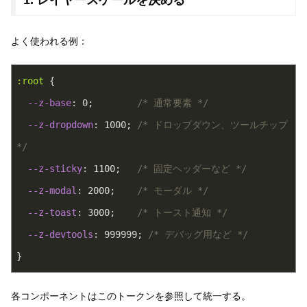
よく使われる例：
:root
 {
--z-base
: 
0
;        
/* 通常要素 */
--z-dropdown
: 
1000
; 
/* ドロップダウン、ツールチップ 
*/
--z-sticky
: 
1100
;   
/* 固定ヘッダーなど */
--z-modal
: 
2000
;    
/* モーダル */
--z-toast
: 
3000
;    
/* トースト通知 */
--z-devtools
: 
999999
; 
/* デバッグ用など */
}
各コンポーネントはこのトークンを参照して統一する。