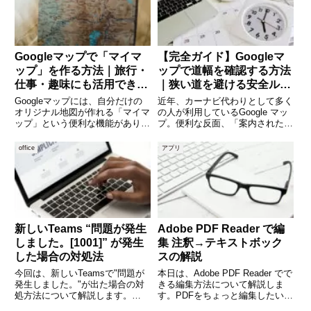
Googleマップで「マイマ
【完全ガイド】Googleマ
ップ」を作る方法｜旅行・
ップで道幅を確認する方法
仕事・趣味にも活用できる
｜狭い道を避ける安全ルー
地図作成術
トの探し方
Googleマップには、自分だけの
近年、カーナビ代わりとして多く
オリジナル地図が作れる「マイマ
の人が利用しているGoogle マッ
ップ」という便利な機能がありま
プ。便利な反面、「案内された道
す。旅行の行き先をまとめたり、
が狭すぎて困った」という経験は
営業先のルートを整理したり、趣
ありませんか。特に軽自動車や大
office
アプリ
味のカフェ巡りリストを視覚的に
型車、運転に不慣れな方にとっ
まとめたりと、使い方は無限大。
て、道幅の情報はとても重要で
本記事では、マイマップの基
す。本記事では、Google
新しいTeams “問題が発生
Adobe PDF Reader で編
しました。[1001]” が発生
集 注釈→テキストボック
した場合の対処法
スの解説
今回は、新しいTeamsで"問題が
本日は、Adobe PDF Reader でで
発生しました。"が出た場合の対
きる編集方法について解説しま
処方法について解説します。
す。PDFをちょっと編集したい
(adsbygoogle =
が、Acrobat PDF Readerしかイ