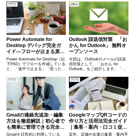
window.adsbygoogle ||
ンストールされていないっという
アプリ
office
[]).push({});"問題が発生しまし
方向けです。使う機能として、
た。"が出た場合の対処方法エラ
「Adobe PDF Reade
Power Automate for
Outlook 誤送信対策 「お
Desktop デバッグ完全ガ
かん for Outlook」 無料オ
イド―フローが止まる原因
ープンソース
を特定し、確実に修正する
Power Automate for Desktop（以
今回は、Outlookのメールの誤送
方法―
下PAD）でフローを作成している
信対策として、「おかん for
と、「途中で止まる」「思った通
Outlook」をご紹介します。「お
りに動かない」「エラーの原因が
かん for Outlook」はオープンソ
分からない」といった壁に必ずぶ
ースで使用するのに、費用はかか
アプリ
アプリ
つかります。そのようなときに欠
りません。メール送信前に確認画
かせないのがデバッグです。デバ
面を表示し、項目をチェックしな
ッ
いと
Gmailの連絡先追加・編集
GoogleマップQRコードの
方法を徹底解説｜初心者で
作り方と活用法完全ガイド
も簡単に管理できる完全ガ
｜集客・案内・口コミ促進
イド
まで徹底解説
Gmailを日常的に利用している
近年、店舗や企業の集客・案内手