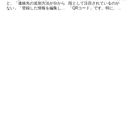
と、「連絡先の追加方法が分から
段として注目されているのが
ない」「登録した情報を編集した
「QRコード」です。特に、
い」「整理して効率よく使いた
Google マップと組み合わせたQR
い」といった悩みを感じることは
コードは、場所の共有や来店促
ありませんか。連絡先機能を正し
進、口コミの獲得まで幅広く活用
く活用すれば、メール作成の効率
できる便利なツールです。スマホ
が大きく向上し、ビジネスやプラ
をかざすだけで目的地にナビでき
る