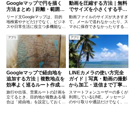
Googleマップで円を描く
動画を圧縮する方法｜無料
方法まとめ｜距離・範囲を
でサイズを小さくする手順
可視化する便利テクニック
とコツ
リード文Googleマップは、目的
動画ファイルのサイズが大きすぎ
地検索やナビだけでなく、ビジネ
て、メールで送れなかったり、ス
スや日常生活に役立つ多機能な地
マホに保存できなかったりするこ
図ツールです。その中でも「円を
とはありませんか。実は、無料で
描く」機能は、営業エリアの設定
使える「VLCメディアプレイヤ
アプリ
アプリ
や通勤圏の確認、災害時の避難範
ー」を使えば、簡単に動画を圧縮
囲の把握など、さまざまな場面で
してファイルサイズを小さくでき
活用できます。しかし、Go
ます。VLCは再生だけでなく、
Googleマップで経由地を
LINEカメラの使い方完全
追加する方法｜複数地点を
ガイド｜写真・動画の撮影
効率よく巡るルート作成ガ
から加工・送信まで丁寧に
イド
解説
旅行や出張、営業ルートの計画を
スマートフォンユーザーの多くが
立てるとき、目的地が複数ある場
利用しているLINE。メッセージ
合は「経由地」を設定しておくと
のやり取りや通話だけでなく、カ
とても便利です。Googleマップ
メラ機能も実は非常に便利で多機
には、出発地から目的地までのル
能です。「どうやってLINEで写
ート上に「経由地」を追加する機
真や動画を撮るの？」「LINEカ
能があり、効率的なルートを簡単
メラって何ができるの？」と疑問
に作成できます。この記事で
を持つ方も多いのではない