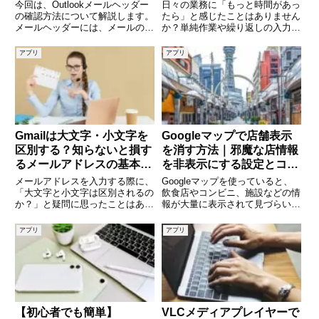
説
今回は、Outlookメールヘッダー
日々の業務に「もっと時間があっ
の確認方法について解説します。
たら」と感じたことはありません
メールヘッダーには、メールの送
か？単純作業や繰り返しの入力、
信元、送信日時、件名、添付ファ
同じようなファイル整理に追われ
イルの種類など、さまざまな情報
ているなら、Power Automate
アプリ
アプリ
が含まれています。メールヘッダ
Desktopがその悩みを解決してく
ーの情報は、迷惑メール対策や、
れるかもしれません。マイクロソ
メールの送信経路を確認す
フトが提供す
Gmailは大文字・小文字を
Googleマップで店舗表示
区別する？知らないと損す
を消す方法｜邪魔な店情報
るメールアドレスの基本知
を非表示にする設定とコツ
識
を徹底解説
メールアドレスを入力する際に、
Googleマップを使っていると、
「大文字と小文字は区別されるの
飲食店やコンビニ、施設などの情
か？」と疑問に思ったことはあり
報が大量に表示されて見づらいと
ませんか。特にGmailを利用して
感じることはありませんか。特に
いる場合、「ABC@gmail.com」
経路検索や地図確認の際に、店舗
アプリ
アプリ
と「abc@gmail.com」は同じな
アイコンや口コミ情報が邪魔にな
のか違うのか、気になる方も多い
ってしまうこともあります。本記
でしょ
事では、Googleマップ
【初心者でも簡単】
VLCメディアプレイヤーで