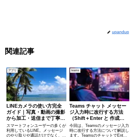
upandup
関連記事
アプリ
teams
LINEカメラの使い方完全
Teams チャット メッセー
ガイド｜写真・動画の撮影
ジ入力時に改行する方法
から加工・送信まで丁寧に
（Shift＋Enter と 作成ボ
解説
ックス）
スマートフォンユーザーの多くが
今回は、Teamsのメッセージ入力
利用しているLINE。メッセージ
時に改行する方法について解説し
のやり取りや通話だけでなく、カ
ます。TeamsのチャットでEnter