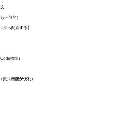
構文
最も一般的）
ォルダへ配置する】
Code標準）
（拡張機能が便利）