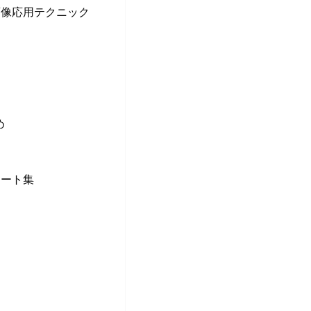
の画像応用テクニック
め
レート集