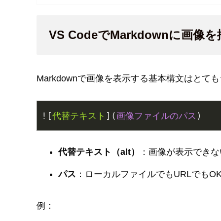
VS CodeでMarkdownに画
Markdownで画像を表示する基本構文はとて
![
代替テキスト
](
画像ファイルのパス
代替テキスト（alt）
：画像が表示できな
パス
：ローカルファイルでもURLでもO
例：