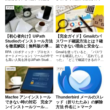
サウンドレコダーはWindows11の
ます。特に社内SEやインフラ担
サウンドレコーダーです。サウン
当者にとっては、トラブル調査や
アプリ
アプリ
ドレコダーは、Windowsに標準で
監視の効率化に欠かせない存在で
搭載されている、手軽に音声や音
す。しかし、初めてSplunkを導
を録音でき
入する場合、「どこから
【初心者向け】UiPath
【完全ガイド】Gmailのパ
Studioのインストール方法
スワード確認方法とは？確
を徹底解説｜無料版の導入
認できない理由と安全な対
手順から初期設定まで
処法を徹底解説
RPA（ロボティック・プロセス・
Gmailを使っていると、「パスワ
オートメーション）ツールの中で
ードを確認したい」「忘れてしま
も高い人気を誇るUiPath Studio
った」「どこで確認できるの？」
は、業務の自動化を簡単に実現で
と悩むことは意外と多いもので
きる強力なツールです。しかし、
す。特に久しぶりにログインする
security
アプリ
初めて導入する方にとっては「ど
場合や、別の端末で設定し直す場
こからダウンロードすればいいの
面では、パスワードの扱いに戸惑
か」「インストー
う方も多いでしょう。しかし結
Macfee アンインストール
Thunderbird メールのスレ
できない時の対応 完全ア
ッド（折りたたみ）の解除
ンインストールツール
方法 件名に > マーク