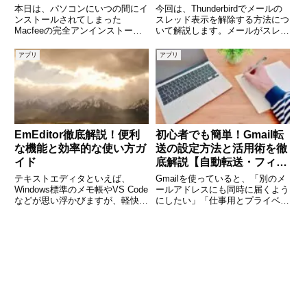
（MCPR.exe)
本日は、パソコンにいつの間にイ
今回は、Thunderbirdでメールの
ンストールされてしまった
スレッド表示を解除する方法につ
Macfeeの完全アンインストール
いて解説します。メールがスレッ
方法について説明します。
ド表示されると、見づらい場合が
(adsbygoogle =
あると思います。スレッド表記は
アプリ
アプリ
window.adsbygoogle ||
下記画像のように、同じ件名の場
[]).push({});Macfee 終了ができな
合まとめらる状態です。件名の最
初に「>」が付きます
EmEditor徹底解説！便利
初心者でも簡単！Gmail転
な機能と効率的な使い方ガ
送の設定方法と活用術を徹
イド
底解説【自動転送・フィル
タも紹介】
テキストエディタといえば、
Gmailを使っていると、「別のメ
Windows標準のメモ帳やVS Code
ールアドレスにも同時に届くよう
などが思い浮かびますが、軽快さ
にしたい」「仕事用とプライベー
と高機能を兼ね備えたエディタと
トを分けたい」といった場面は意
して人気が高いのが
外と多いものです。そんなときに
「EmEditor」です。特に、大容
便利なのが「転送機能」です。
量のファイルを高速で開ける点
Gmailの転送機能を使えば、受信
や、CSV編集機能、正規表現検
したメールを自動で別のア