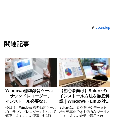
upandup
関連記事
OS
アプリ
Windows標準録音ツール
【初心者向け】Splunkの
「サウンドレコーダー」
インストール方法を徹底解
インストール必要なし
説｜Windows・Linux対応
ガイド
今回は、Windows標準録音ツール
Splunkは、ログ管理やデータ分
の「サウンドレコダー」について
析を効率化できる強力なツールと
解説します。この記事で検証した
して、多くの企業で活用されてい