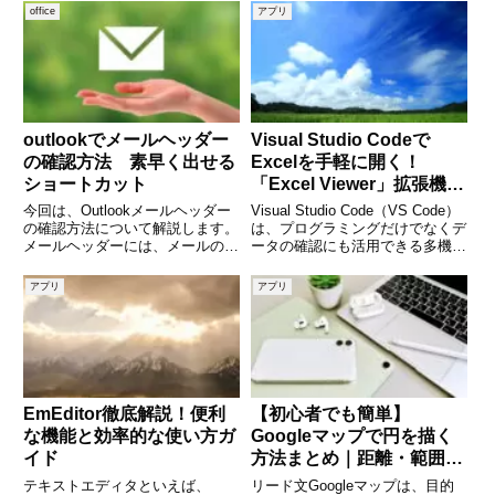
メールからの乗り換え時には「連
れたのか」「アカウントが乗っ取
office
アプリ
絡先のインポート」が欠かせませ
られたのか」と不安になる方も多
ん。しかし、「やり方が分からな
いでしょう。しかし、Gmailにロ
い」「文字化けす
グインできない原因の多
outlookでメールヘッダー
Visual Studio Codeで
の確認方法 素早く出せる
Excelを手軽に開く！
ショートカット
「Excel Viewer」拡張機能
のインストールと使い方を
今回は、Outlookメールヘッダー
Visual Studio Code（VS Code）
徹底解説
の確認方法について解説します。
は、プログラミングだけでなくデ
メールヘッダーには、メールの送
ータの確認にも活用できる多機能
信元、送信日時、件名、添付ファ
エディタです。特にExcelファイ
イルの種類など、さまざまな情報
ルを扱う機会が多い方におすすめ
アプリ
アプリ
が含まれています。メールヘッダ
なのが「Excel Viewer」という拡
ーの情報は、迷惑メール対策や、
張機能。これを導入す
メールの送信経路を確認す
EmEditor徹底解説！便利
【初心者でも簡単】
な機能と効率的な使い方ガ
Googleマップで円を描く
イド
方法まとめ｜距離・範囲を
可視化する便利テクニック
テキストエディタといえば、
リード文Googleマップは、目的