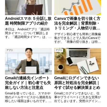
Androidスマホ ５分話し放
Canvaで画像を切り抜く方
題 時間制限アプリの紹介
法を完全解説｜背景削除・
トリミング・人物切り抜き
本日は、Androidアプリ「通話時
まで徹底ガイド
間タイマー」について解説しま
デザイン初心者でも簡単に画像編
す。「通話時間タイマー」は、ス
集ができることで人気のCanvaで
マートフォンの契約で「時間制限
すが、「画像の切り抜き」は特に
付きでかけ放題」のプランに加入
使用頻度が高い機能のひとつで
されている方向けのアプリです。
す。背景を削除したり、人物だけ
アプリ
アプリ
契約で、「5分以内の通話なら何
を抜き出したり、不要な部分をト
度でも無料」に入られている
リミングしたりと、使いこなせば
デザインのクオリティが一気に
Gmailの連絡先インポート
Gmailにログインできない
完全ガイド｜初心者でも失
原因と対処法を完全解説｜
敗しない方法と注意点
今すぐ試せる解決策まとめ
Gmailを使っていると、スマホや
Gmailにログインできないと、仕
他のメールサービスから連絡先を
事やプライベートに大きな支障が
移したい場面は多いものです。特
出てしまいます。突然ログインで
に機種変更や、Outlook・Yahoo
きなくなると、「パスワードを忘