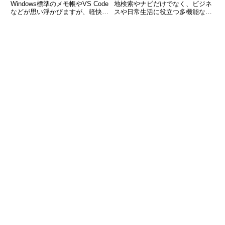
Windows標準のメモ帳やVS Code
地検索やナビだけでなく、ビジネ
などが思い浮かびますが、軽快さ
スや日常生活に役立つ多機能な地
と高機能を兼ね備えたエディタと
図ツールです。その中でも「円を
して人気が高いのが
描く」機能は、営業エリアの設定
「EmEditor」です。特に、大容
や通勤圏の確認、災害時の避難範
量のファイルを高速で開ける点
囲の把握など、さまざまな場面で
や、CSV編集機能、正規表現検
活用できます。しかし、Go