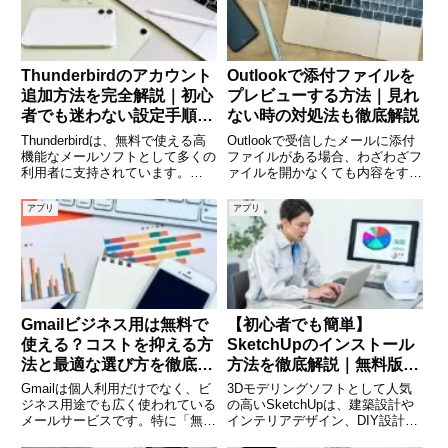
Thunderbirdのアカウント
Outlookで添付ファイルを
追加方法を完全解説｜初心
プレビューする方法｜見れ
者でも迷わない設定手順と
ない時の対処法も徹底解説
トラブル対処法
Thunderbirdは、無料で使える高
Outlookで受信したメールに添付
機能なメールソフトとして多くの
ファイルがある場合、わざわざフ
利用者に支持されています。
ァイルを開かなくても内容をすぐ
GmailやYahoo!メール、独自ドメ
に確認できる「プレビュー機能」
インのメールなど、さまざまなメ
はとても便利です。Wordや
アプリ
アプリ
ールアカウントをまとめて管理で
PDF、画像など多くのファイル形
きるのが大きな魅力です。しか
式に対応しており、効率的にメー
し、初めてThu
ル処理が行えます。しかし
Gmailビジネス用は無料で
【初心者でも簡単】
使える？コストを抑える方
SketchUpのインストール
法と最適な選び方を徹底解
方法を徹底解説｜無料版・
説
有料版の違いもわかる
Gmailは個人利用だけでなく、ビ
3Dモデリングソフトとして人気
ジネス用途でも広く使われている
の高いSketchUpは、建築設計や
メールサービスです。特に「無料
インテリアデザイン、DIY設計な
で使えるのか？」という疑問を持
ど幅広い用途で活用されていま