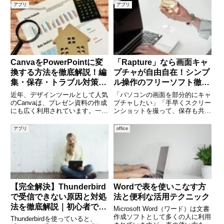
つ方は多く、起業したばかりの方
す。しかし、初めて導入する方に
アプリ
アプリ
や副業を始めた方にとっては重要
とっては「どのバージョンを選べ
なポイントとなります。実際に
ばいいのか」「インストール方法
は、Gmailには無料版と有
が分からない」といった悩
CanvaをPowerPointに変
「Rapture」なら画面キャ
換する方法を徹底解説！編
プチャが自由自在！シンプ
集・保存・トラブル対策ま
ル操作のフリーソフト徹底
で完全ガイド
解説
近年、デザインツールとして人気
「パソコンの画面を部分的にキャ
のCanvaは、プレゼン資料の作成
プチャしたい」「手早くスクリー
にも広く利用されています。一方
ンショットを撮って、保存も共有
で、企業や学校ではMicrosoft
もスムーズに済ませたい」そんな
PowerPoint形式での提出を求め
ニーズを満たすフリーソフトが
アプリ
office
られることも多く、「Canvaで作
Rapture（ラプチャー）です。本
った資料をPowerPointに変換
記事では、Raptureの基本的な機
能や操作方法、他のキ
【完全解決】Thunderbird
Wordで表を使いこなす方
で受信できない原因と対処
法と便利な活用テクニック
法を徹底解説｜初心者でも
Microsoft Word（ワード）は文書
すぐ直せるチェック手順
作成ソフトとして多くの人に利用
Thunderbirdを使っていると、