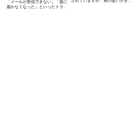
されていますが、表の使い方をし
「メールが受信できない」「急に
っかりマスターしている人は意外
届かなくなった」といったトラブ
と少ないかもしれません。実は、
ルに遭遇することがあります。仕
Wordの表は見やすく整理された
事でもプライベートでもメールが
文書を作る上で非常に重要なツー
使えない状況は非常に困りますよ
ルです。企画書
ね。しかし、Thunderbirdで受信
できない原因