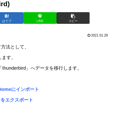
rd)
はてブ
LINE
コピー
2021.01.29
す方法として、
介します。
ら「thunderbird」へデータを移行します。
oreHomeにインポート
データをエクスポート