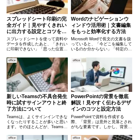
スプレッドシート印刷の完
Wordのナビゲーションウ
全ガイド｜見やすくきれい
ィンドウ活用術｜文書編集
に出力する設定とコツを徹
をもっと効率化する方法
底解説
スプレッドシートを使って資料や
Microsoft Wordで長文の文書を扱
データを作成したあと、「きれい
っていると、「今どこを編集して
に印刷できない」「思った位置で
いるのか分からない」「特定の見
改ページされない」といった悩み
出しまでスクロールするのが面
を感じたことはありませんか。画
倒」と感じることはありません
office
office
面では見やすく整っていても、印
か？そんなときに便利なのが「ナ
刷するとレイアウトが崩れてしま
ビゲーションウィンドウ」です。
うことはよくあります。しかし、
文書構造を見やすく整
新しいTeamsの不具合発生
PowerPointの背景を徹底
時に試すサインアウトと終
解説！見やすく伝わるデザ
了方法について
インのコツと設定方法
Teamsは、よくサインインできな
PowerPointで資料を作成する
くなったりすることが多いと思い
際、「背景」は意外と見落とされ
ます。そのほとんどが、Teamsア
がちな要素です。しかし、背景は
プリを終了することで回復するこ
スライド全体の印象を大きく左右
とが多いです。今回は、Teamsア
し、内容の伝わりやすさにも直結
office
office