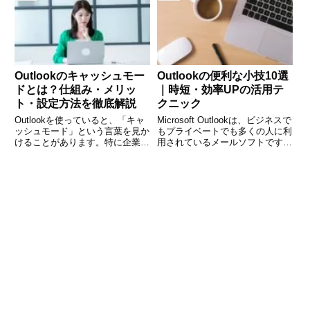
プリの終了方法について解説しま
します。例えば、背景が派手すぎ
す。 (adsbygoogle = window
ると文字が読みにくくなり、逆に
シンプルすぎると印象に残
Outlookのキャッシュモー
Outlookの便利な小技10選
ドとは？仕組み・メリッ
｜時短・効率UPの活用テ
ト・設定方法を徹底解説
クニック
Outlookを使っていると、「キャ
Microsoft Outlookは、ビジネスで
ッシュモード」という言葉を見か
もプライベートでも多くの人に利
けることがあります。特に企業の
用されているメールソフトです。
メール環境では、Exchangeサー
しかし、基本的な機能しか使って
バーやMicrosoft 365との連携時
いないと、無駄な作業が増え、業
に重要な役割を果たす設定です。
務効率が下がってしまうこともあ
しかし、「オンにした方がいいの
ります。そこで今回は、Outlook
か？」
をもっ