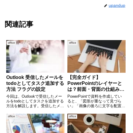
upandup
関連記事
office
office
Outlook 受信したメールを
【完全ガイド】
todoとしてタスク追加する
PowerPointのレイヤーと
方法 フラグの設定
は？前面・背面の仕組みと
使い方を徹底解説
今回は、Outlookで受信したメー
PowerPointで資料を作成してい
ルをtodoとしてタスクを追加する
ると、「図形が重なって見づら
方法を解説します。受信したメー
い」「画像の後ろに文字を配置し
ルをタスクとして追加することが
たい」といった場面に遭遇するこ
できれば、タスク登録にかかる時
とがあります。こうしたときに重
office
office
間を削減できます。
要になるのが「レイヤー」の考え
(adsbygoogle = window.adsbygoo
方です。PowerPointには
Photoshopのよ