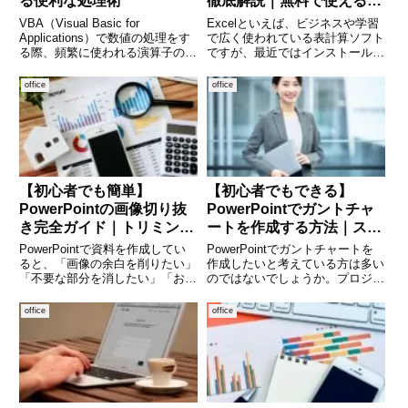
る便利な処理術
徹底解説｜無料で使える便
利機能も紹介
VBA（Visual Basic for
Excelといえば、ビジネスや学習
Applications）で数値の処理をす
で広く使われている表計算ソフト
る際、頻繁に使われる演算子のひ
ですが、最近ではインストール不
とつに「Mod」があります。Mod
要で使える「Webブラウザ版
は「割り算の余り」を求めるため
Excel（Excel for the web）」の
office
office
の演算子で、条件分岐や繰り返し
活用が注目されています。「無料
処理の中でとても役立ちます。特
で使えるって本当？」「アプリ版
に
との違
【初心者でも簡単】
【初心者でもできる】
PowerPointの画像切り抜
PowerPointでガントチャ
き完全ガイド｜トリミン
ートを作成する方法｜スケ
グ・背景削除・図形切り抜
ジュール管理をわかりやす
PowerPointで資料を作成してい
PowerPointでガントチャートを
きまで徹底解説
く可視化
ると、「画像の余白を削りたい」
作成したいと考えている方は多い
「不要な部分を消したい」「おし
のではないでしょうか。プロジェ
ゃれに画像を加工したい」と思う
クトの進行状況を視覚的に整理で
ことはありませんか。実は、
きるガントチャートは、会議資料
office
office
PowerPointには画像の切り抜き
や進捗報告に非常に役立ちます。
機能が充実しており、専用ソフト
しかし、「専用ツールじゃないと
がなくても簡単に編
作れないのでは？」と思