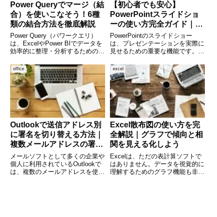
Power Queryでマージ（結
【初心者でも安心】
合）を使いこなそう！6種
PowerPointスライドショ
類の結合方法を徹底解説
ーの使い方完全ガイド｜設
定・操作・トラブル対処ま
Power Query（パワークエリ）
PowerPointのスライドショー
で徹底解説
は、ExcelやPower BIでデータを
は、プレゼンテーションを実際に
効率的に整理・分析するための強
見せるための重要な機能です。資
力な機能です。中でも「マージ
料を作成するだけでなく、どのよ
（結合）」は、複数のテーブルを
うに見せるかによって伝わり方は
office
excel
一つにまとめる際に欠かせない操
大きく変わります。しかし、「ス
作です。しかし、マージには「左
ライドショーの開始方法がわから
外部結合」や
ない」「うまく操作できな
Outlookで送信アドレス別
Excel散布図の使い方を完
に署名を切り替える方法｜
全解説｜グラフで傾向と相
複数メールアドレスの署名
関を見える化しよう
設定をわかりやすく解説
メールソフトとして多くの企業や
Excelは、ただの表計算ソフトで
個人に利用されているOutlookで
はありません。データを視覚的に
は、複数のメールアドレスを使い
理解するためのグラフ機能も非常
分けている人も多いのではないで
に充実しており、その中でも「散
しょうか。たとえば「会社用メー
布図」は、2つの変数の関係性や
ル」「サポート用メール」「個人
傾向、相関関係を把握するのにと
メール」など、用途ごとに送信ア
ても便利なツールです。この記事
ドレスを切り替えているケ
では、Excelで散布図を