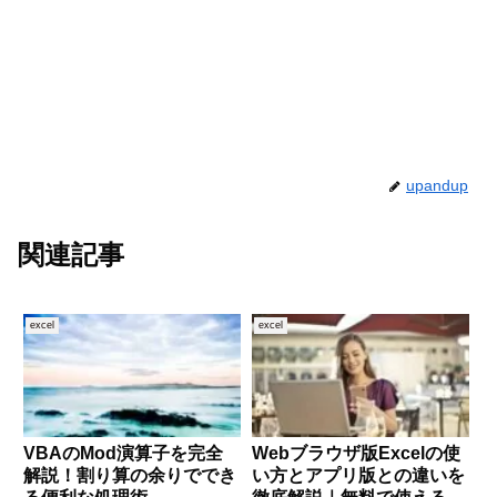
upandup
関連記事
excel
excel
VBAのMod演算子を完全
Webブラウザ版Excelの使
解説！割り算の余りででき
い方とアプリ版との違いを