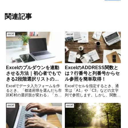
関連記事
excel
excel
Excelのプルダウンを連動
ExcelのADDRESS関数と
させる方法｜初心者でもで
は？行番号と列番号からセ
きる2段階選択リストの作
ル参照を簡単取得！
り方
Excelでデータ入力フォームを作
Excelでセルを指定するとき、通
るとき、「都道府県を選んだら市
常は「A1」や「C3」などの文字
区町村の選択肢が変わる」「カテ
列で参照します。しかし、関数を
ゴリを選ぶと商品一覧が変わる」
使って動的にセルの位置を指定し
など、選択肢が自動で切り替わわ
たいとき、「A1」などの文字列
excel
excel
る“連動プルダウン”があると非常
を自動で作る方法が必要になりま
に便利です。入力ミスも減り、作
す。そんなときに便利なのが、
業効率が大幅にアップしま
ADDRESS関数です。こ