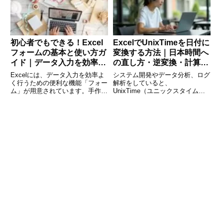
解していないこ
便利です。本記事では、VBAの
初心者でもできる！Excel
ExcelでUnixTimeを日付に
フォームの基本と使い方ガ
変換する方法｜日本時間へ
イド｜データ入力を効率化
の直し方・逆変換・計算例
する方法
まで完全解説
Excelには、データ入力を効率よ
システム開発やデータ分析、ログ
く行うための便利な機能「フォー
解析をしていると、
ム」が用意されています。手作業
UnixTime（ユニックスタイム）
で行うとミスが発生しやすい表入
という数値形式の時刻データを目
力も、フォームを使えば正確かつ
にすることがあります。
スムーズに行えます。この記事で
UnixTimeは「1970年1月1日
は、Excelのフォーム機能の基本
00:00:00（UTC）」からの経過秒
的な使い方から、活用方
数で表されるため、その