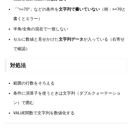
「”>=70″」などの条件を
文字列で書いていない
（例：
>=70
と
書くとエラー）
半角/全角の混在で一致しない
セルに数値と見せかけた
文字列データ
が入っている（右寄せ
で確認）
対処法
範囲の行数をそろえる
条件に演算子を使うときは文字列（ダブルクォーテーショ
ン）で囲む
VALUE関数
で文字列を数値化する