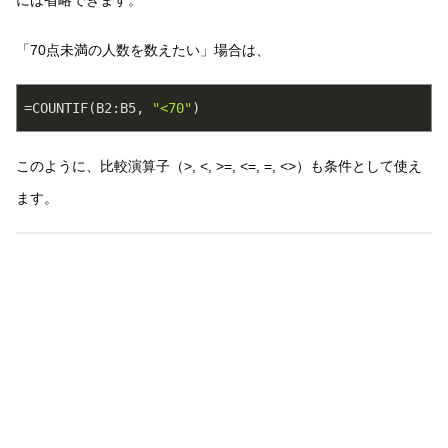
「70点未満の人数を数えたい」場合は、
=COUNTIF(B2:B5, 
"<70"
)
このように、比較演算子（>, <, >=, <=, =, <>）も条件として使え
ます。