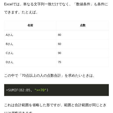
Excelでは、単なる文字列一致だけでなく、「数値条件」も条件に
できます。たとえば、
名前
点数
Aさん
80
Bさん
60
Cさん
90
Dさん
75
この中で「70点以上の人の点数合計」を求めたいときは、
=SUMIF(B2:B5, 
">=70"
)
これは合計範囲を省略した形ですが、範囲と合計範囲が同じとき
には省略できます。