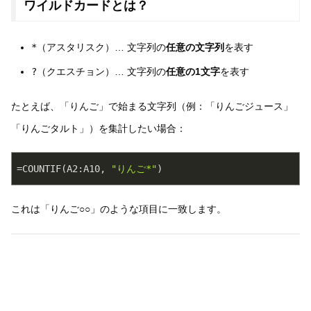
ワイルドカードとは？
*
（アスタリスク）… 文字列の
任意の文字列
を表す
?
（クエスチョン）… 文字列の
任意の1文字
を表す
たとえば、「りんご」で始まる文字列（例：「りんごジュース」
「りんごタルト」）を集計したい場合：
=COUNTIF(A2:A10, 
"りんご*"
)
これは「りんご○○」のような項目に一致します。