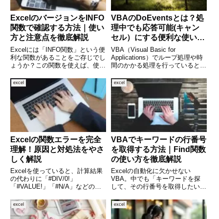
ExcelのバージョンをINFO
VBAのDoEventsとは？処
関数で確認する方法｜使い
理中でも応答可能(キャン
方と注意点を徹底解説
セル）にする便利な使い方
を徹底解説
Excelには「INFO関数」という便
VBA（Visual Basic for
利な関数があることをご存じでし
Applications）でループ処理や時
ょうか？この関数を使えば、使用
間のかかる処理を行っていると、
中のExcelのバージョンやOSの情
Excelがフリーズしたように見え
報など、さまざまなシステムに関
ることがあります。そんなときに
excel
excel
する情報を簡単に取得できます。
活躍するのが DoEvents という命
特に、職場や複数の端末で作業し
令です。DoEvent
ている方にとって
Excelの関数エラーを完全
VBAでキーワードの行番号
理解！原因と対処法をやさ
を取得する方法｜Find関数
しく解説
の使い方を徹底解説
Excelを使っていると、計算結果
Excelの自動化に欠かせない
の代わりに「#DIV/0!」
VBA。中でも「キーワードを探
「#VALUE!」「#N/A」などのエ
して、その行番号を取得したい」
ラー表示が出て困った経験はあり
という場面はよくあります。例え
ませんか。Excelの関数エラー
ば、リストの中から特定の値を見
excel
excel
は、操作ミスや設定の問題だけで
つけて処理をしたい、データの整
なく、Excelの仕組みを正しく理
合性をチェックしたいときなどに