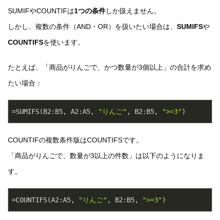
SUMIFやCOUNTIFは
1つの条件
しか扱えません。
しかし、複数の条件（AND・OR）を扱いたい場合は、
SUMIFS
や
COUNTIFS
を使います。
たとえば、「商品がりんごで、かつ数量が3個以上」の合計を求め
たい場合：
=SUMIFS(B2:B5, A2:A5, 
"りんご"
, B2:B5, 
">=3"
)
COUNTIFの複数条件版はCOUNTIFSです。
「商品がりんごで、数量が3以上の件数」は以下のようになりま
す。
=COUNTIFS(A2:A5, 
"りんご"
, B2:B5, 
">=3"
)