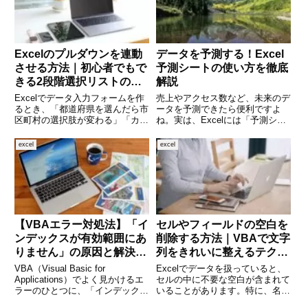
Excelのプルダウンを連動
データを予測する！Excel
させる方法｜初心者でもで
予測シートの使い方を徹底
きる2段階選択リストの作
解説
り方
Excelでデータ入力フォームを作
売上やアクセス数など、未来のデ
るとき、「都道府県を選んだら市
ータを予測できたら便利ですよ
区町村の選択肢が変わる」「カテ
ね。実は、Excelには「予測シー
ゴリを選ぶと商品一覧が変わる」
ト」という機能があり、これを使
など、選択肢が自動で切り替わわ
えば過去のデータから将来の傾向
excel
excel
る“連動プルダウン”があると非常
をグラフ付きで簡単に予測できま
に便利です。入力ミスも減り、作
す。しかも数クリックで実行でき
業効率が大幅にアップしま
るため、専門的な知識がなくて
【VBAエラー対処法】「イ
セルやフィールドの空白を
ンデックスが有効範囲にあ
削除する方法｜VBAで文字
りません」の原因と解決策
列をきれいに整えるテクニ
を徹底解説
ック
VBA（Visual Basic for
Excelでデータを扱っていると、
Applications）でよく見かけるエ
セルの中に不要な空白が含まれて
ラーのひとつに、「インデックス
いることがあります。特に、名前
が有効範囲にありません」という
や住所などのフィールドに余計な