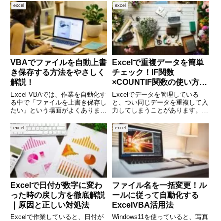
ものがあります。初心者だけでな
スペースがあると、データの照合
excel
excel
く、経験者でもうっかりこのエラ
や検索、印刷に支障が出ること
ーに遭遇することがあります。こ
も。そこで便利なのが、
のエラ
VBA（Visual Basic f
VBAでファイルを自動上書
Excelで重複データを簡単
き保存する方法をやさしく
チェック！IF関数
解説！
×COUNTIF関数の使い方を
徹底解説
Excel VBAでは、作業を自動化す
Excelでデータを管理している
る中で「ファイルを上書き保存し
と、つい同じデータを重複して入
たい」という場面がよくありま
力してしまうことがあります。大
す。マクロで処理を行ったあと、
量のデータの中から重複を見つけ
変更を保存して終了させること
るのは大変ですが、Excel関数
excel
excel
で、ユーザー操作を最小限に抑え
「IF」と「COUNTIF」を組み合
られます。この記事では、VBA
わせることで、自動的に重複をチ
でファイルを上書き保存する
ェックすることができ
Excelで日付が数字に変わ
ファイル名を一括変更！ル
った時の戻し方を徹底解説
ールに従って自動化する
｜原因と正しい対処法
ExcelVBA活用法
Excelで作業していると、日付が
Windows11を使っていると、写真