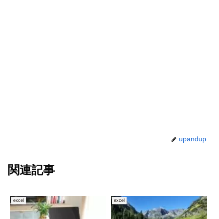
upandup
関連記事
excel
excel