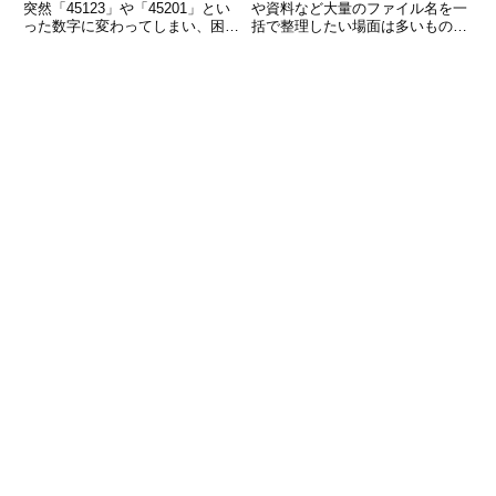
突然「45123」や「45201」とい
や資料など大量のファイル名を一
った数字に変わってしまい、困っ
括で整理したい場面は多いもので
た経験はありませんか？これは
す。例えば「20231001_旅行
Excelが日付を内部的に「シリア
_001.jpg」から「旅行写真
ル値」という数字で管理している
001.jpg」に統一したい、エクセ
ために起こる現象です。数字を日
ルで管理しているリストに従って
付に戻すには正し
ファイル名