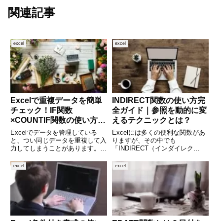
関連記事
excel
excel
Excelで重複データを簡単
INDIRECT関数の使い方完
チェック！IF関数
全ガイド｜参照を動的に変
×COUNTIF関数の使い方を
えるテクニックとは？
徹底解説
Excelでデータを管理している
Excelには多くの便利な関数があ
と、つい同じデータを重複して入
りますが、その中でも
力してしまうことがあります。大
「INDIRECT（インダイレク
量のデータの中から重複を見つけ
ト）」関数は一見すると難解に思
るのは大変ですが、Excel関数
えるかもしれません。しかしこの
excel
excel
「IF」と「COUNTIF」を組み合
関数をマスターすると、セル参照
わせることで、自動的に重複をチ
を柔軟にコントロールできるよう
ェックすることができ
になり、データ分析やテンプレー
ト作