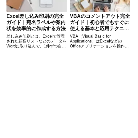
Excel差し込み印刷の完全
VBAのコメントアウト完全
ガイド｜宛名ラベルや案内
ガイド｜初心者でもすぐに
状を効率的に作成する方法
使える基本と応用テクニッ
ク
差し込み印刷とは、Excelで管理
VBA（Visual Basic for
された顧客リストなどのデータを
Applications）はExcelなどの
Wordに取り込んで、1件ずつ自動
Officeアプリケーションを操作す
で文書を作成する便利な機能で
るための強力なツールです。プロ
す。例えば、年賀状の宛名、案内
グラミングを始めたばかりの方で
状、ラベル印刷など、多くの情報
も、VBAを使えば作業を自動化
を個別に印刷したいときに非常に
でき、業務の効率がぐっとアッ
役立ちます。本記事では、