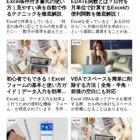
Excel条件付き書式の使い
EDATE関数とは？日付を
方｜見やすい表を自動で作
月単位で計算するExcelの
るテクニックを徹底解説
便利関数を徹底解説！
Excelで作業をしていると、「特
Excelを使っていると「ある日付
定の条件に応じてセルの色を変え
から〇ヶ月後の日付を求めたい」
たい」「数字が基準を超えたとき
という場面に遭遇することがあり
に強調表示したい」と感じること
ます。たとえば、契約更新日、保
はありませんか？そんなときに役
険の満期日、ローン返済スケジュ
excel
excel
立つのが「条件付き書式」です。
ールなど、月単位で日付を計算し
Excelに標準搭載されている機能
たい場合に便利なのが「EDATE
で、あらかじめ設定した
関数」です。本記事ではE
初心者でもできる！Excel
VBAでスペースを簡単に削
フォームの基本と使い方ガ
除する方法｜全角・半角・
イド｜データ入力を効率化
前後の空白にも対応
する方法
Excelには、データ入力を効率よ
Excel VBAを使ってデータを整理
く行うための便利な機能「フォー
する際、セル内の余計なスペース
ム」が用意されています。手作業
が邪魔になることはありません
で行うとミスが発生しやすい表入
か？特に前後の空白や、全角スペ
力も、フォームを使えば正確かつ
ースが混じっていると関数では処
excel
excel
スムーズに行えます。この記事で
理がしづらくなります。本記事で
は、Excelのフォーム機能の基本
は、VBAを使ってセルのスペー
的な使い方から、活用方
スを柔軟に削除する方法を