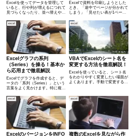
しく解説
Excelを使ってデータを管理して
Excelで資料を印刷しようとした
いると、行や列が増えるにつれて
とき、「途中でページが分かれて
見づらくなったり、並べ替えやフ
しまう」「見せたい表が1ページ
ィルターが手間に感じたりするこ
に収まらない」といった経験はあ
とはありませんか？そんなときに
りませんか。Excelは自動的に改
excel
excel
活躍するのが「テーブル機能」で
ページを設定しますが、そのまま
す。テーブルはただの表とは違
では意図しない位置でページが切
い、見やすく、編集しやすく、
れてしまうことも多く、
Excelグラフの系列
VBAでExcelのシート名を
（Series）を操る！基本か
変更する方法を徹底解説！
ら応用まで徹底解説
Excelを使っていると、シート名
をわかりやすく変更したい場面が
Excelでグラフを作成すると、デ
よくあります。手動で変更するこ
ータの「系列（Series）」という
ともできますが、たくさんのシー
言葉をよく見かけます。特に複数
トがある場合や定期的な作業には
のデータを比較する棒グラフや折
時間がかかります。そこで便利な
れ線グラフでは、Series（系列）
excel
excel
のが「VBA（Visual Basic for
の設定が正しくできていないと、
Appl
グラフが意図通りに表示されませ
ん。この記事で
ExcelのバージョンをINFO
複数のExcelを見ながら作