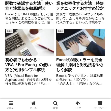
関数で確認する方法｜使い
業を効率化する方法｜時短
方と注意点を徹底解説
テクニックとおすすめ設定
Excelには「INFO関数」という便
業務で「複数のExcelファイルを
利な関数があることをご存じでし
開いて、あっちを見ながらこっち
ょうか？この関数を使えば、使用
に入力する」といった作業をする
中のExcelのバージョンやOSの情
ことは多いものです。しかし、画
報など、さまざまなシステムに関
面を行ったり来たりするうちに、
excel
excel
する情報を簡単に取得できます。
どこまで入力したのかわからなく
特に、職場や複数の端末で作業し
なったり、ファイルを切り替える
ている方にとって
たびに時間がかかってストレ
初心者でもわかる！
Excelの関数エラーを完全
VBA「For Each」の使い
理解！原因と対処法をやさ
方と実用サンプル解説
しく解説
VBA（Visual Basic for
Excelを使っていると、計算結果
Applications）で繰り返し処理を
の代わりに「#DIV/0!」
行う際に便利な構文が「For
「#VALUE!」「#N/A」などのエ
Each」です。この構文は、コレ
ラー表示が出て困った経験はあり
クションや配列の要素を一つずつ
ませんか。Excelの関数エラー
取り出して処理するのに使われ、
は、操作ミスや設定の問題だけで
コードが簡潔で読みやすくなると
なく、Excelの仕組みを正しく理
いう
解していないこ
メニュー
ホーム
検索
トップ
サイドバー