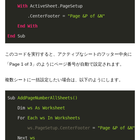
With
 ActiveSheet.PageSetup

        .CenterFooter = 
"Page &P of &N"
End
With
End
このコードを実行すると、アクティブなシートのフッター中央に
「Page 1 of 3」のようにページ番号が自動で設定されます。
複数シートに一括設定したい場合は、以下のようにします。
Sub
AddPageNumberAllSheets()
Dim
ws As Worksheet
For
Each ws In Worksheets
ws.PageSetup.CenterFooter
 = 
"Page &P of &N"
Next
ws