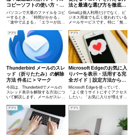
コピーソフトの使い方・特
法と最適な選び方を徹底解
徴・安全性まで徹底解説
説
パソコンで大量のファイルをコピ
Gmailは個人利用だけでなく、ビ
ーするとき、「時間がかかる」
ジネス用途でも広く使われている
「途中で止まる」「エラーが出
メールサービスです。特に「無料
る」といった経験はありません
で使えるのか？」という疑問を持
か。特に動画やバックアップデー
つ方は多く、起業したばかりの方
アプリ
アプリ
タのような大容量ファイルを扱う
や副業を始めた方にとっては重要
場合、標準のエクスプローラーで
なポイントとなります。実際に
は不便に感じることがあります。
は、Gmailには無料版と有
そんな
Thunderbird メールのスレ
Microsoft Edgeのお気に入
ッド（折りたたみ）の解除
りバーを表示・活用する完
方法 件名に > マーク
全ガイド｜設定方法から非
表示時の対処法まで徹底解
今回は、Thunderbirdでメールの
Microsoft Edgeを使っていて、
説
スレッド表示を解除する方法につ
「よく使うサイトにすぐアクセス
いて解説します。メールがスレッ
したい」「お気に入りが増えすぎ
ド表示されると、見づらい場合が
て管理しづらい」と感じたことは
あると思います。スレッド表記は
ありませんか。そんな悩みを解決
アプリ
アプリ
下記画像のように、同じ件名の場
してくれるのが「お気に入りバ
合まとめらる状態です。件名の最
ー」です。お気に入りバーを正し
初に「>」が付きます
く表示・設定すること