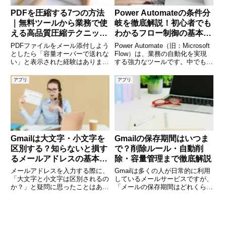
PDFを圧縮する7つの方法
Power Automateの条件分
｜無料ツールから業務で使
岐を徹底解説！初心者でも
える高品質圧縮テクニック
わかるフロー制御の基本と
まで徹底解説
応用
PDFファイルをメール添付しよう
Power Automate（旧：Microsoft
としたら「容量オーバーで送れな
Flow）は、業務の自動化を実現
い」と表示された経験はありませ
する強力なツールです。中でも
んか。PDFは画像や図表を含むと
「条件分岐（条件制御）」は、フ
一気にサイズが大きくなり、共有
ローの中で「もし〜なら〜する」
アプリ
アプリ
の妨げになることがあります。そ
といった論理的な判断を行うため
こで便利なのが“PDF圧縮”。専用
に不可欠な機能です。この記事で
ツールを使えば、画質を
は、P
Gmailは大文字・小文字を
Gmailの保存期間はいつま
区別する？知らないと損す
で？削除ルール・自動削
るメールアドレスの基本知
除・容量管理まで徹底解説
識
メールアドレスを入力する際に、
Gmailは多くの人が日常的に利用
「大文字と小文字は区別されるの
しているメールサービスですが、
か？」と疑問に思ったことはあり
「メールの保存期間はどれくらい
ませんか。特にGmailを利用して
なのか？」と疑問に思ったことは
いる場合、「ABC@gmail.com」
ありませんか。重要なメールを長
と「abc@gmail.com」は同じな
期間保存したい方や、不要なメー
のか違うのか、気になる方も多い
ルを整理したい方にとって、保存