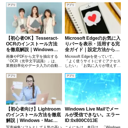
アプリ
アプリ
【初心者OK】Tesseract-
Microsoft Edgeのお気に入
OCRのインストール方法
りバーを表示・活用する完
を徹底解説｜Windows・
全ガイド｜設定方法から非
Mac・Linux対応ガイド
表示時の対処法まで徹底解
画像やPDFから文字を抽出する
Microsoft Edgeを使っていて、
説
「OCR（光学文字認識）」は、
「よく使うサイトにすぐアクセス
業務効率化やデータ入力の自動化
したい」「お気に入りが増えすぎ
に欠かせない技術です。中でも
て管理しづらい」と感じたことは
「Tesseract-OCR」は、無料で使
ありませんか。そんな悩みを解決
アプリ
アプリ
える高性能なOCRエンジンとし
してくれるのが「お気に入りバ
て世界中で利用されています。本
ー」です。お気に入りバーを正し
記事では、Tesse
く表示・設定すること
【初心者向け】Lightroom
Windows Live Mailでメー
のインストール方法を徹底
ルが受信できない。エラー
解説｜Windows・Mac対
ID:0x800C013E
応ガイド
写真編集ソフトとして人気の高い
こんにちは、本日は、「Windows