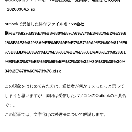
_20200904.xlsx
outlookで受信した添付ファイル名 :
xx会社
拠%E7%82%B9%E4%B8%80%E8%A6%A7%E3%81%B2%E3%8
1%8B%E3%82%8A%E5%9B%9E%E7%B7%9A%E3%80%81%E9
%9B%BB%E8%A9%B1%E3%81%BE%E3%81%A8%E3%82%81
%E8%B3%87%E6%96%99%5F%32%30%32%30%30%39%30%
34%2E%78%6C%73%78.xlsx
この現象をはじめてみた方は、送信者が何かミスったっと思って
しまうと思いますが、原因は受信したパソコンのOutlookの不具合
です。
この記事では、文字化けの対処法について解説します。