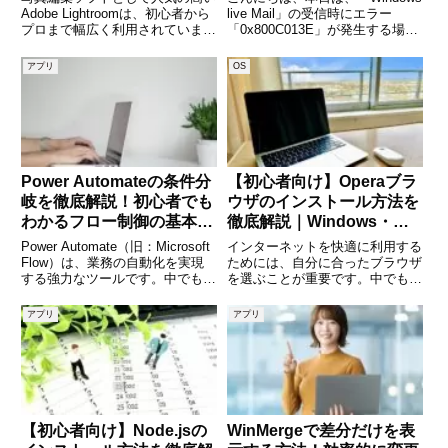
Adobe Lightroomは、初心者から
live Mail」の受信時にエラー
プロまで幅広く利用されていま
「0x800C013E」が発生する場合
す。しかし、いざインストールし
の対応方法について解説します。
ようとすると「どこからダウンロ
エラー画面は下記になります。赤
アプリ
OS
ードすればいいの？」「途中でつ
枠のエラーIDをご確認ください。
まずいたらどうする？」と不安に
(adsbygoogle = wi
感じる方も多いので
Power Automateの条件分
【初心者向け】Operaブラ
岐を徹底解説！初心者でも
ウザのインストール方法を
わかるフロー制御の基本と
徹底解説｜Windows・
応用
Mac対応ガイド
Power Automate（旧：Microsoft
インターネットを快適に利用する
Flow）は、業務の自動化を実現
ためには、自分に合ったブラウザ
する強力なツールです。中でも
を選ぶことが重要です。中でも近
「条件分岐（条件制御）」は、フ
年注目されているのが、高速かつ
ローの中で「もし〜なら〜する」
多機能な「Operaブラウザ」で
アプリ
アプリ
といった論理的な判断を行うため
す。Operaは、広告ブロックや無
に不可欠な機能です。この記事で
料VPNなどの便利な機能が標準
は、P
搭載されており、セキュリ
【初心者向け】Node.jsの
WinMergeで差分だけを表