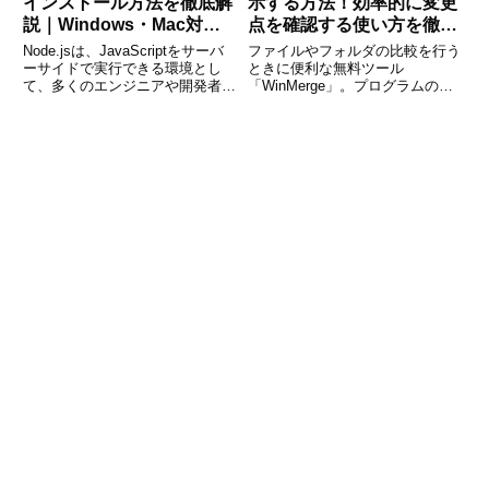
インストール方法を徹底解
示する方法！効率的に変更
説｜Windows・Mac対応
点を確認する使い方を徹底
の完全ガイド
解説
Node.jsは、JavaScriptをサーバ
ファイルやフォルダの比較を行う
ーサイドで実行できる環境とし
ときに便利な無料ツール
て、多くのエンジニアや開発者に
「WinMerge」。プログラムの修
利用されています。Webアプリ開
正点や設定ファイルの変更をチェ
発やツール作成、さらには自動化
ックする際、「差分だけを見た
処理まで幅広く活用できるため、
い」と思ったことはありません
プログラミング学習を始める方に
か？WinMergeには、変更箇所だ
も非常におすす
けを表示する便利な機能があり、