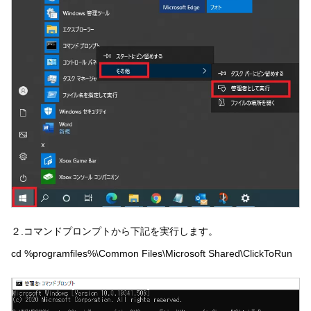
２.コマンドプロンプトから下記を実行します。
cd %programfiles%\Common Files\Microsoft Shared\ClickToRun