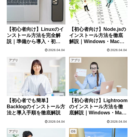
【初心者向け】Linuxのイ
【初心者向け】Node.jsの
ンストール方法を完全解
インストール方法を徹底
説｜準備から導入・初期
解説｜Windows・Mac対
設定までわかりやすく解
応の完全ガイド
2026.04.04
2026.04.04
説
アプリ
アプリ
【初心者でも簡単】
【初心者向け】Lightroom
Backlogのインストール方
のインストール方法を徹
法と導入手順を徹底解説
底解説｜Windows・Mac
対応ガイド
2026.04.04
2026.04.04
アプリ
OS