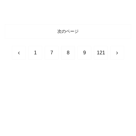
次のページ
前
次
1
7
8
9
121
へ
へ