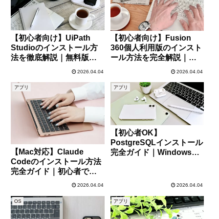
【初心者向け】UiPath
【初心者向け】Fusion
Studioのインストール方
360個人利用版のインスト
法を徹底解説｜無料版の
ール方法を完全解説｜無
導入手順から初期設定ま
料で始める3DCAD入門
2026.04.04
2026.04.04
で
アプリ
アプリ
【初心者OK】
PostgreSQLインストール
【Mac対応】Claude
完全ガイド｜Windows・
Codeのインストール方法
Mac・Linux別に徹底解説
完全ガイド｜初心者でも
迷わない手順と使い方
2026.04.04
2026.04.04
OS
アプリ