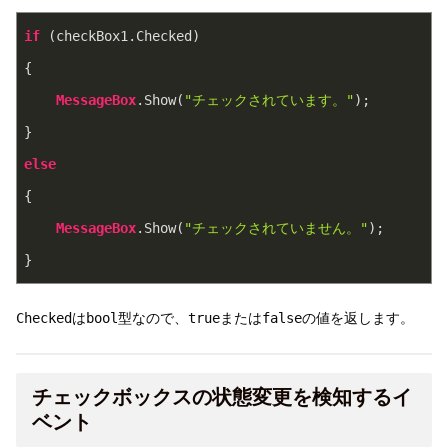
if
 (checkBox1.Checked)
{
MessageBox
.Show
(
"チェックされています。"
);
}
else
{
MessageBox
.Show
(
"チェックされていません。"
);
}
Checked
は
bool
型なので、
true
または
false
の値を返します。
チェックボックスの状態変更を検知するイ
ベント