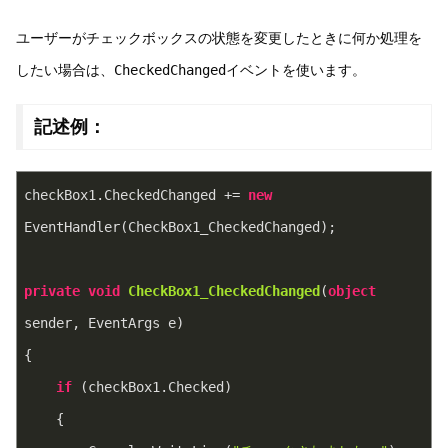
ユーザーがチェックボックスの状態を変更したときに何か処理を
したい場合は、
CheckedChanged
イベントを使います。
記述例：
checkBox1.CheckedChanged += 
new
EventHandler(CheckBox1_CheckedChanged);
private
void
CheckBox1_CheckedChanged
(
object
sender, EventArgs e
)
{
if
 (checkBox1.Checked)
    {