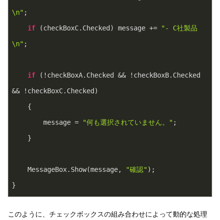
\n"
;
if
 (checkBoxC.Checked) message += 
"- C社製品
\n"
;
if
 (!checkBoxA.Checked && !checkBoxB.Checked 
&& !checkBoxC.Checked)
    {
        message = 
"何も選択されていません。"
;
    }
    MessageBox.Show(message, 
"確認"
);
}
このように、チェックボックスの組み合わせによって動的な処理