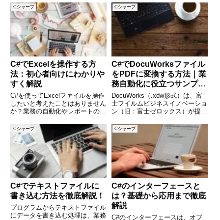
携する際や、設定ファイルを読み
り、初心者にとって理解の第一歩
Cシャープ
Cシャープ
込む際にもJSONはよく使われま
となります。本記事では、C#に
す。しかし、初めて扱う方には
おける配列の基本的な宣言方法か
「どうやって読み書きす
ら、値の代入、ループ処理、そし
て多
C#でExcelを操作する方
C#でDocuWorksファイル
法：初心者向けにわかりや
をPDFに変換する方法｜業
すく解説
務自動化に役立つサンプル
コード付き
C#を使ってExcelファイルを操作
DocuWorks（.xdw形式）は、富
したいと考えたことはありません
士フイルムビジネスイノベーショ
か？業務の自動化やレポートの出
ン（旧：富士ゼロックス）が提供
力など、Excelとの連携は非常に
するドキュメント管理ソフトで使
便利です。本記事では、C#から
われる独自ファイル形式です。し
Cシャープ
Cシャープ
Excelファイルを読み書きする基
かし業務上、PDF形式での共有や
本的な方法を、初心者にもわかり
保存が求められるケースも多く、
やすく解説します
手動で変換するのは
C#でテキストファイルに
C#のインターフェースと
書き込む方法を徹底解説！
は？基礎から応用まで徹底
解説
プログラムからテキストファイル
にデータを書き込む処理は、業務
C#のインターフェースは、オブ