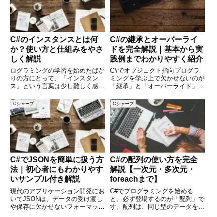
C#のインスタンスとは何
C#の継承とオーバーライ
か？使い方と仕組みをやさ
ドを完全解説｜基本から実
しく解説
践例までわかりやすく紹介
ログラミングの学習を始めたばか
C#でオブジェクト指向プログラ
りの方にとって、「インスタン
ミングを学ぶ上で欠かせないのが
ス」という言葉は少し難しく感じ
「継承」と「オーバーライド」で
るかもしれません。特にC#など
す。クラス同士の関係性を構築し
のオブジェクト指向言語では、イ
たり、親クラスの機能を子クラス
Cシャープ
Cシャープ
ンスタンスという概念を正しく理
で拡張・変更することで、柔軟で
解することがとても大切です。こ
再利用性の高いコードを書くこと
の記事では、C#におけるインス
が可能になります。この記事では
タ
C#でJSONを簡単に扱う方
C#の配列の使い方を完全
法｜初心者にもわかりやす
解説【一次元・多次元・
いサンプル付き解説
foreachまで】
現代のアプリケーション開発にお
C#でプログラミングを始める
いてJSONは、データの受け渡し
と、必ず登場するのが「配列」で
や保存に欠かせないフォーマット
す。配列は、同じ型のデータをま
です。C#を使ってWeb APIと連
とめて扱うための基本構造であ