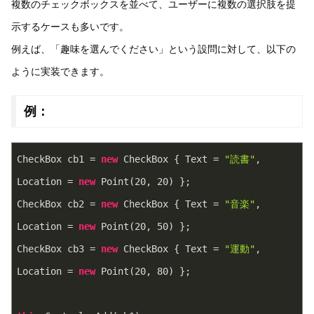
複数のチェックボックスを並べて、ユーザーに複数の選択肢を提
示するケースも多いです。
例えば、「趣味を選んでください」という設問に対して、以下の
ように実装できます。
例：
CheckBox cb1 = 
new
 CheckBox { Text = 
"読書"
, 
Location = 
new
 Point(
20
, 
20
) };
CheckBox cb2 = 
new
 CheckBox { Text = 
"音楽"
, 
Location = 
new
 Point(
20
, 
50
) };
CheckBox cb3 = 
new
 CheckBox { Text = 
"運動"
, 
Location = 
new
 Point(
20
, 
80
) };