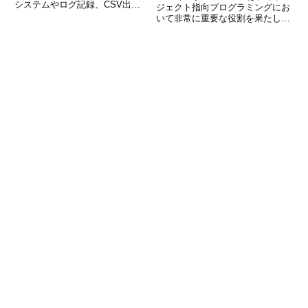
システムやログ記録、CSV出力
ジェクト指向プログラミングにお
などさまざまな場面で活用されま
いて非常に重要な役割を果たしま
す。C#では、.NETの標準ライブ
す。クラスの枠を越えた共通の契
ラリを使って簡単にテキストファ
約を定義し、柔軟で拡張性のある
イルへの書き込みが可能です。本
コードを書くために不可欠な概念
記事では、C#初心者の方で
です。しかし、初心者にとっては
「インターフェースって何？」「