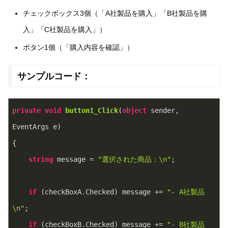
チェックボックス3個（「A社製品を購入」「B社製品を購
入」「C社製品を購入」）
ボタン1個（「購入内容を確認」）
サンプルコード：
private
void
button1_Click
(
object
 sender, 
EventArgs e
)
{
string
 message = 
"選択された商品：\n"
;
if
 (checkBoxA.Checked) message += 
"- A社製品
\n"
;
if
 (checkBoxB.Checked) message += 
"- B社製品