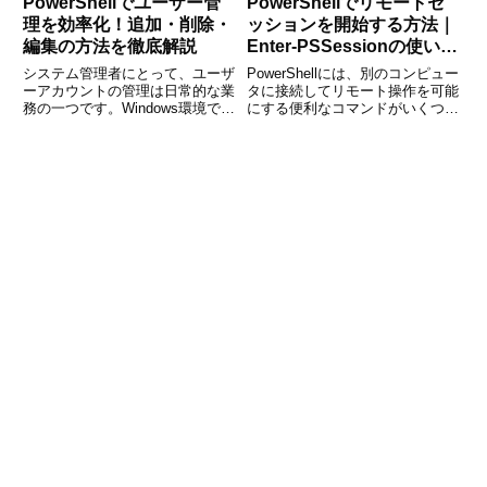
PowerShellでユーザー管
PowerShellでリモートセ
理を効率化！追加・削除・
ッションを開始する方法｜
編集の方法を徹底解説
Enter-PSSessionの使い方
と注意点を徹底解説
システム管理者にとって、ユーザ
PowerShellには、別のコンピュー
ーアカウントの管理は日常的な業
タに接続してリモート操作を可能
務の一つです。Windows環境で手
にする便利なコマンドがいくつか
動で管理するのは手間がかかりま
あります。その中でもよく使われ
すが、PowerShellを活用すれば、
るのが「Enter-PSSession」コマ
コマンド一つで効率的にユーザー
ンドです。このコマンドを使う
の追加、削除、編集が可能です。
と、まるで直接そのPCを操作し
本記事では、P
ているか