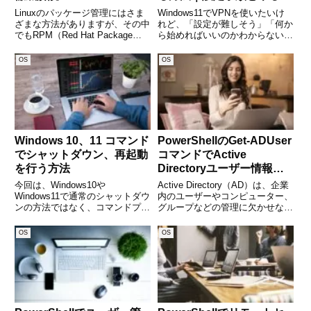
とを一覧でわかりやすく解
Linuxのパッケージ管理にはさま
Windows11でVPNを使いたいけ
説
ざまな方法がありますが、その中
れど、「設定が難しそう」「何か
でもRPM（Red Hat Package
ら始めればいいのかわからない」
Manager）はRed Hat系ディスト
と感じていませんか。VPNは正
リビューション（RHEL、
しく設定すれば、会社のネットワ
OS
OS
CentOS、Fedoraなど）で広く使
ークに安全に接続したり、外出先
用されています。rpmコ
でも安心してインターネットを利
用できる便利な仕組みで
Windows 10、11 コマンド
PowerShellのGet-ADUser
でシャットダウン、再起動
コマンドでActive
を行う方法
Directoryユーザー情報を
取得する方法
今回は、Windows10や
Active Directory（AD）は、企業
Windows11で通常のシャットダウ
内のユーザーやコンピューター、
ンの方法ではなく、コマンドプロ
グループなどの管理に欠かせない
ンプトやPowershellのウィンドウ
存在です。特にシステム管理者に
を使用して、コマンドにてシャッ
とって、ADユーザーの情報を素
OS
OS
トダウンや再起動を行う方法を解
早く取得する手段は日常業務の効
説します。 (adsbygoogle = w
率化に直結します。そこで役立つ
のが、Pow