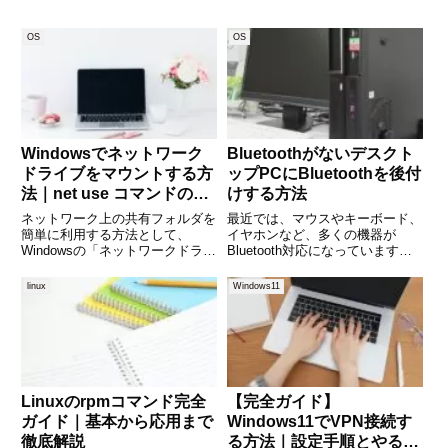
OS
OS
Windowsでネットワーク
Bluetoothがないデスクト
ドライブをマウントする方
ップPCにBluetoothを後付
法｜net use コマンドの使
けする方法
い方を徹底解説
ネットワーク上の共有フォルダを
最近では、マウスやキーボード、
簡単に利用する方法として、
イヤホンなど、多くの機器が
Windowsの「ネットワークドライ
Bluetooth対応になっています。
ブのマウント」があります。特
しかし、デスクトップPCには標
に、「net use」コマンドを使え
準でBluetooth機能が搭載されて
linux
Windows11
ば、バッチファイルを作成して自
いないモデルも多く、「ワイヤレ
動マウントしたり、特定の条件で
スイヤホンを使いたいけど接続で
ドライブを接続したりする
きない」と困ってい
Linuxのrpmコマンド完全
【完全ガイド】
ガイド｜基本から応用まで
Windows11でVPN接続す
徹底解説
る方法｜設定手順とやるこ