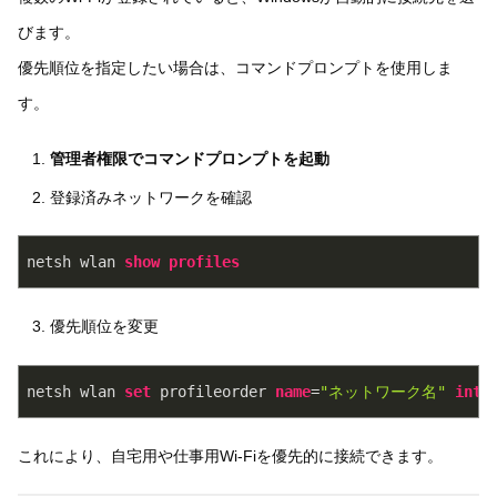
びます。
優先順位を指定したい場合は、コマンドプロンプトを使用しま
す。
管理者権限でコマンドプロンプトを起動
登録済みネットワークを確認
netsh wlan 
show
profiles
優先順位を変更
netsh wlan 
set
 profileorder 
name
=
"ネットワーク名"
inte
これにより、自宅用や仕事用Wi-Fiを優先的に接続できます。