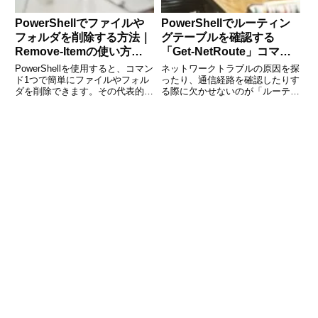
PowerShellでファイルや
PowerShellでルーティン
フォルダを削除する方法｜
グテーブルを確認する
Remove-Itemの使い方を
「Get-NetRoute」コマン
徹底解説
ドの使い方
PowerShellを使用すると、コマン
ネットワークトラブルの原因を探
ド1つで簡単にファイルやフォル
ったり、通信経路を確認したりす
ダを削除できます。その代表的な
る際に欠かせないのが「ルーティ
コマンドが Remove-Item です。
ングテーブル」の確認です。
本記事では、PowerShellの
Windows環境でルーティングテー
Remove-Item コマンドを活用
ブルを素早く把握したい場合、
し、ファイルやフォルダを
PowerShellのコマンド「Get-
NetRoute」が