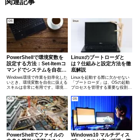
関連記事
OS
linux
PowerShellで環境変数を
Linuxのブートローダと
設定する方法：Set-Itemコ
は？仕組みと設定方法を徹
マンドでシステムを自在に
底解説
操る
Windows環境で作業を効率化した
Linuxを起動する際に欠かせない
いとき、環境変数を自在に扱える
「ブートローダ」は、OSの起動
スキルは非常に有用です。環境変
プロセスを管理する重要な役割を
数は、アプリケーションやシステ
持っています。しかし、初心者に
ムが参照する重要な情報であり、
とってはその仕組みが分かりにく
OS
OS
開発や運用の現場では頻繁に登場
く、設定を誤るとシステムが正常
します。この記事では、
に起動しなくなることもありま
PowerShellで環境変数を
す。本記事では、Linuxの
PowerShellでファイルの
Windows10 マルチディス