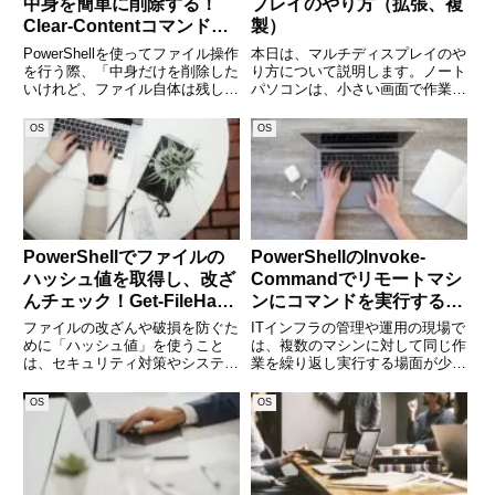
中身を簡単に削除する！
プレイのやり方（拡張、複
Clear-Contentコマンドの
製）
使い方を徹底解説
PowerShellを使ってファイル操作
本日は、マルチディスプレイのや
を行う際、「中身だけを削除した
り方について説明します。ノート
いけれど、ファイル自体は残して
パソコンは、小さい画面で作業に
おきたい」という場面がありま
なり、作業がしずらくなります。
す。そんなときに便利なのが、
そのような時大きいディスプレイ
OS
OS
Clear-Contentコマンドです。こ
に表示できればと思うことがあり
のコマンドを使えば、ファイルの
ますよね。表示画面をノートパソ
内容を簡単に
コンの画面だけでなく、別のディ
PowerShellでファイルの
PowerShellのInvoke-
ハッシュ値を取得し、改ざ
Commandでリモートマシ
んチェック！Get-FileHash
ンにコマンドを実行する方
コマンドの使い方と活用例
法
ファイルの改ざんや破損を防ぐた
ITインフラの管理や運用の現場で
めに「ハッシュ値」を使うこと
は、複数のマシンに対して同じ作
は、セキュリティ対策やシステム
業を繰り返し実行する場面が少な
管理の基本です。特にファイルの
くありません。そんなときに便利
整合性を確認したい場面や、ファ
なのが、PowerShellのInvoke-
OS
OS
イル配布時に「このファイルが本
Commandコマンドです。このコ
当に正しいものか」を確認したい
マンドを使えば、ネットワーク越
場合、ハッシュ値の比較は非常に
しにリモー
有