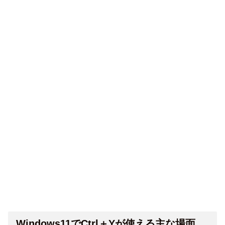
Windows11でCtrl＋Yが使える主な場面