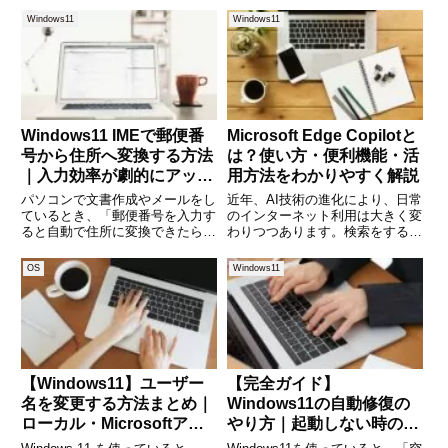
うか。しかし、「これは何？個人
ージの記録など、スクリーンショ
Windows11
Windows11
のアカウントと何が違うの？」と
ットの機能は日常的に活躍しま
疑問に感じる人も少なくありませ
す。しかし、意外と「どの方法が
ん。本記事では、Win
自分に合っているかわから
Windows11 IMEで郵便番
Microsoft Edge Copilotと
号から住所へ変換する方法
は？使い方・便利機能・活
｜入力効率が劇的にアップ
用方法をわかりやすく解説
する便利機能
パソコンで文書作成やメールをし
近年、AI技術の進化により、日常
ているとき、「郵便番号を入力す
のインターネット利用は大きく変
ると自動で住所に変換できたら便
わりつつあります。検索をするだ
利だな」と思ったことはありませ
けでなく、文章作成や情報整理、
んか。実は、Windowsに標準搭載
アイデア出しまでAIがサポートし
OS
Windows11
されているIME（日本語入力シス
てくれる時代になりました。その
テム）には、郵便番号を入力する
中でも注目されているのが、
と対応する住所を一瞬で
Microsoftが提供するブ
【Windows11】ユーザー
【完全ガイド】
名を変更する方法まとめ｜
Windows11の自動修復の
ローカル・Microsoftアカ
やり方｜起動しない時の対
ウント別にくわしく解説
処とタイミングをわかりや