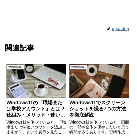
upandup
関連記事
Windows11
Windows11
Windows11の「職場また
Windows11でスクリーン
は学校アカウント」とは？
ショットを撮る7つの方法
仕組み・メリット・使い方
を徹底解説
を徹底解説
Windows11を使っていると、「職
Windows11を使っていると、画面
場または学校アカウントを追加し
の一部や全体を保存したいと思う
ますか？」という表示を見たこと
瞬間が多くあります。資料作成、
がある方も多いのではないでしょ
チャットへの添付、エラーメッセ