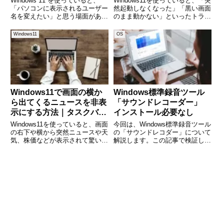
Windows 11 を使っていると、
Windows11を使っていると、「突
すく解説
「パソコンに表示されるユーザー
然起動しなくなった」「黒い画面
名を変えたい」と思う場面があり
のまま動かない」といったトラブ
ます。たとえば、PCの譲渡や共
ルに遭遇することがあります。そ
有、ビジネス用途のために名前の
んなときに役立つのが「自動修
Windows11
OS
表記を変えたいケース、または初
復」機能です。しかし、「いつ使
期設定のまま “Owner” のまま使
うべきなのか」「どうやって起動
っており気にな
するのか」が分かりにくく
Windows11で画面の横か
Windows標準録音ツール
ら出てくるニュースを非表
「サウンドレコーダー」
示にする方法｜タスクバー
インストール必要なし
設定の完全ガイド
Windows11を使っていると、画面
今回は、Windows標準録音ツール
の右下や横から突然ニュースや天
の「サウンドレコダー」について
気、株価などが表示されて驚いた
解説します。この記事で検証した
ことはありませんか。これは「ウ
サウンドレコダーはWindows11の
ィジェット」機能によるもので、
サウンドレコーダーです。サウン
マイクロソフトのニュースフィー
ドレコダーは、Windowsに標準で
ド（MSNニュース）が自動的に
搭載されている、手軽に音声や音
表示される仕組みになっ
を録音でき