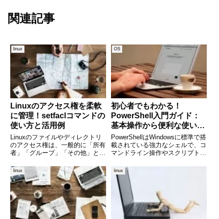
関連記事
linux
OS
Linuxのアクセス権を柔軟
初心者でもわかる！
に管理！setfaclコマンドの
PowerShell入門ガイド：
使い方と活用例
基本操作から便利な使い方
まで徹底解説
Linuxのファイルやディレクトリ
PowerShellはWindowsに標準で搭
のアクセス権は、一般的に「所有
載されている強力なシェルで、コ
者」「グループ」「その他」とい
マンドライン操作やスクリプトに
う3者に分けて制御されていま
よる自動化に非常に優れていま
す。これでも基本的な運用には問
す。ITエンジニアはもちろん、日
linux
linux
題ありませんが、現場では「この
常業務の効率化を図りたいビジネ
ユーザーだけに読み取り権限を与
スパーソンにも注目されていま
えたい」「特定のグループには
す。しかし「コマ