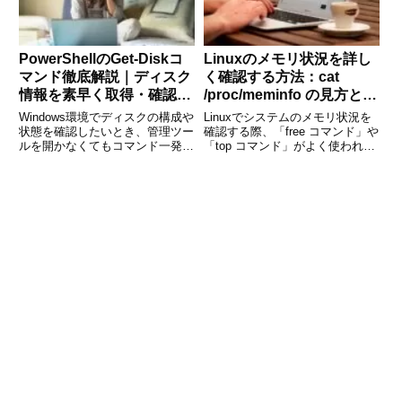
PowerShellのGet-Diskコ
Linuxのメモリ状況を詳し
マンド徹底解説｜ディスク
く確認する方法：cat
情報を素早く取得・確認す
/proc/meminfo の見方と活
る方法
用法
Windows環境でディスクの構成や
Linuxでシステムのメモリ状況を
状態を確認したいとき、管理ツー
確認する際、「free コマンド」や
ルを開かなくてもコマンド一発で
「top コマンド」がよく使われま
情報が取得できたら便利ですよ
すが、より詳細で正確な情報を取
ね。そんなときに役立つのが、
得したいときに役立つのが cat
PowerShellのGet-Diskコマンドで
/proc/meminfo です。このコマン
す。Get-Diskを使えば、接続され
ドは、カーネルが保持している
て