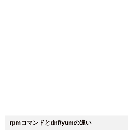
rpmコマンドとdnf/yumの違い