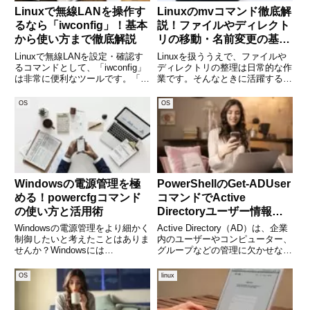
Linuxで無線LANを操作す
Linuxのmvコマンド徹底解
るなら「iwconfig」！基本
説！ファイルやディレクト
から使い方まで徹底解説
リの移動・名前変更の基本
から応用まで
Linuxで無線LANを設定・確認す
Linuxを扱ううえで、ファイルや
るコマンドとして、「iwconfig」
ディレクトリの整理は日常的な作
は非常に便利なツールです。「無
業です。そんなときに活躍するの
線LANに接続したいけどGUIが使
が「mv」コマンドです。このコ
えない」「サーバー上でWi-Fiの
マンドは、ファイルやディレクト
OS
OS
状態を確認したい」そんなとき、
リを「移動」したり、「名前を変
iwconfigを使えば、無線インター
更」したりする際に使用されま
す。使い方はとてもシンプルで
Windowsの電源管理を極
PowerShellのGet-ADUser
める！powercfgコマンド
コマンドでActive
の使い方と活用術
Directoryユーザー情報を
取得する方法
Windowsの電源管理をより細かく
Active Directory（AD）は、企業
制御したいと考えたことはありま
内のユーザーやコンピューター、
せんか？Windowsには
グループなどの管理に欠かせない
「powercfg」という強力なコマン
存在です。特にシステム管理者に
ドがあり、バッテリーの状態を確
とって、ADユーザーの情報を素
OS
linux
認したり、電源設定を変更したり
早く取得する手段は日常業務の効
することができます。このコマン
率化に直結します。そこで役立つ
ドを活用すれば、PC
のが、Pow