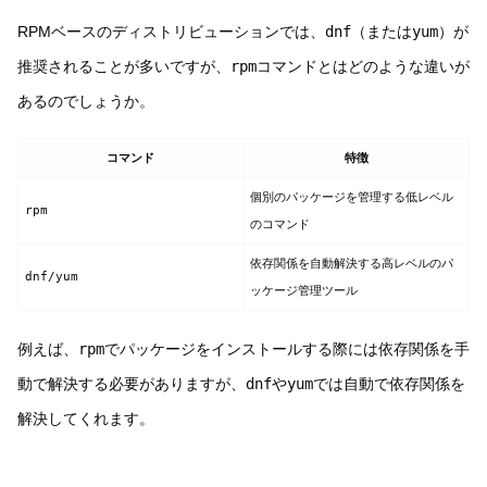
RPMベースのディストリビューションでは、
dnf
（または
yum
）が
推奨されることが多いですが、
rpm
コマンドとはどのような違いが
あるのでしょうか。
コマンド
特徴
個別のパッケージを管理する低レベル
rpm
のコマンド
依存関係を自動解決する高レベルのパ
dnf/yum
ッケージ管理ツール
例えば、
rpm
でパッケージをインストールする際には依存関係を手
動で解決する必要がありますが、
dnf
や
yum
では自動で依存関係を
解決してくれます。