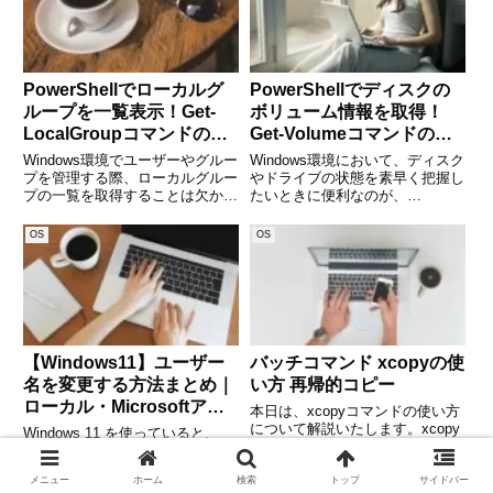
と、さまざまな
PowerShellでローカルグ
PowerShellでディスクの
ループを一覧表示！Get-
ボリューム情報を取得！
LocalGroupコマンドの使
Get-Volumeコマンドの使
い方を徹底解説
い方徹底解説
Windows環境でユーザーやグルー
Windows環境において、ディスク
プを管理する際、ローカルグルー
やドライブの状態を素早く把握し
プの一覧を取得することは欠かせ
たいときに便利なのが、
ません。特に、管理者が特定のユ
PowerShellのGet-Volumeコマン
ーザーのアクセス権限を確認した
ドです。GUIの「ディスクの管
OS
OS
り、グループポリシーを適用した
理」では時間がかかる場面でも、
りする場合、ローカルグループの
PowerShellを使えば一瞬でボリュ
情報を素早く取得できる方
ーム
【Windows11】ユーザー
バッチコマンド xcopyの使
名を変更する方法まとめ｜
い方 再帰的コピー
ローカル・Microsoftアカ
本日は、xcopyコマンドの使い方
ウント別にくわしく解説
について解説いたします。xcopy
Windows 11 を使っていると、
は、ファイルやディレクトリを再
「パソコンに表示されるユーザー
帰的にコピーするためのWindows
名を変えたい」と思う場面があり
のバッチコマンドです。基本的な
メニュー
ホーム
検索
トップ
サイドバー
ます。たとえば、PCの譲渡や共