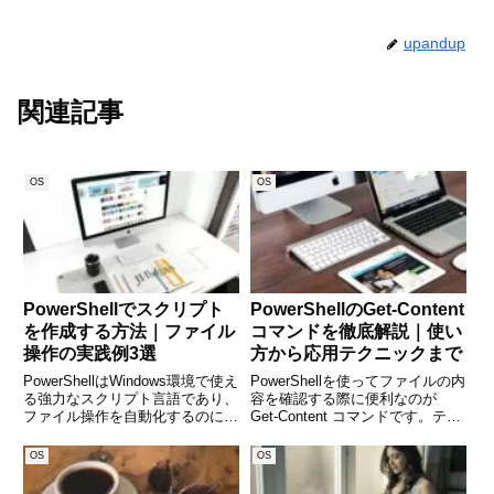
upandup
関連記事
OS
OS
PowerShellでスクリプト
PowerShellのGet-Content
を作成する方法｜ファイル
コマンドを徹底解説｜使い
操作の実践例3選
方から応用テクニックまで
PowerShellはWindows環境で使え
PowerShellを使ってファイルの内
る強力なスクリプト言語であり、
容を確認する際に便利なのが
ファイル操作を自動化するのに最
Get-Content コマンドです。テキ
適です。日々の作業を効率化する
ストファイルやログファイルの内
ために、PowerShellを活用できる
容を簡単に取得できるだけでな
OS
OS
場面は多くあります。本記事で
く、特定の行を抜き出したり、リ
は、PowerShellのスクリプト
アルタイムで変更を監視したり